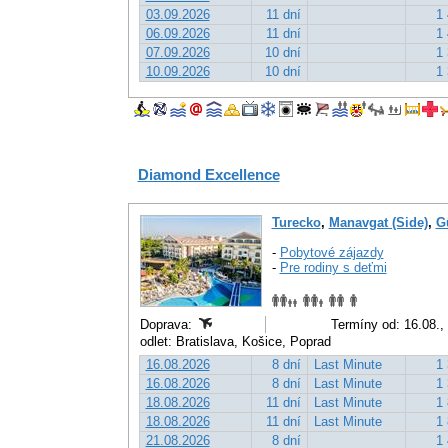
03.09.2026
11 dní
1 
06.09.2026
11 dní
1 
07.09.2026
10 dní
1 
10.09.2026
10 dní
1 
Diamond Excellence
Turecko
,
Manavgat (Side)
,
G
-
Pobytové zájazdy
-
Pre rodiny s deťmi
Doprava:
Termíny od: 16.08.,
odlet: Bratislava, Košice, Poprad
16.08.2026
8 dní
Last Minute
1 
16.08.2026
8 dní
Last Minute
1 
18.08.2026
11 dní
Last Minute
1 
18.08.2026
11 dní
Last Minute
1 
21.08.2026
8 dní
1 