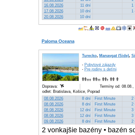
16.08.2026
11 dní
1 
17.08.2026
10 dní
1 
20.08.2026
10 dní
Paloma Oceana
Turecko
,
Manavgat (Side)
,
S
-
Pobytové zájazdy
-
Pre rodiny s deťmi
Doprava:
Termíny od: 08.08.,
odlet: Bratislava, Košice, Poprad
08.08.2026
8 dní
First Minute
2 
08.08.2026
8 dní
First Minute
2 
08.08.2026
12 dní
First Minute
3 
08.08.2026
12 dní
First Minute
3 
09.08.2026
8 dní
First Minute
2 
2 vonkajšie bazény • bazén s