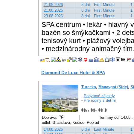
21.08.2026
8 dní
First Minute
1 
21.08.2026
8 dní
First Minute
1 
23.08.2026
8 dní
First Minute
1 
SPA centrum • lekár • hlavný 
bazén so šmýkačkami • 2 detsk
tenisový kurt • plážový volejbal
• medzinárodný animačný tím
Diamond De Luxe Hotel & SPA
Turecko
,
Manavgat (Side)
,
S
-
Pobytové zájazdy
-
Pre rodiny s deťmi
Doprava:
Termíny od: 14.08.,
odlet: Bratislava, Košice, Poprad
14.08.2026
8 dní
Last Minute
1 