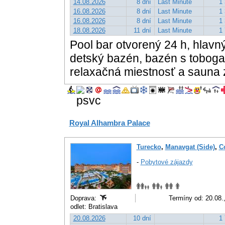
14.08.2026
8 dní
Last Minute
1 
16.08.2026
8 dní
Last Minute
1 
16.08.2026
8 dní
Last Minute
1 
18.08.2026
11 dní
Last Minute
1 
Pool bar otvorený 24 h, hlavn
detský bazén, bazén s tobogan
relaxačná miestnosť a sauna
Royal Alhambra Palace
Turecko
,
Manavgat (Side)
,
Co
-
Pobytové zájazdy
Doprava:
Termíny od: 20.08.
odlet: Bratislava
20.08.2026
10 dní
1 