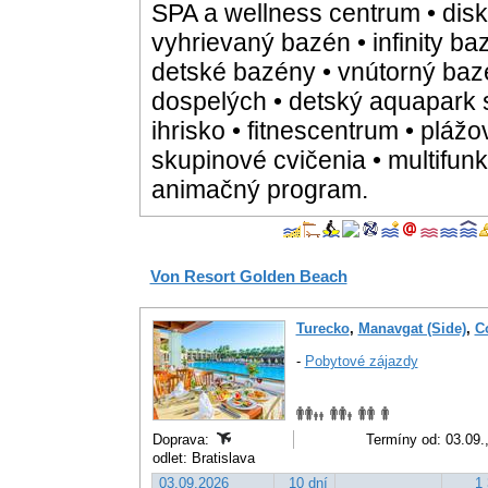
SPA a wellness centrum • disk
vyhrievaný bazén • infinity ba
detské bazény • vnútorný baz
dospelých • detský aquapark 
ihrisko • fitnescentrum • plážov
skupinové cvičenia • multifunk
animačný program.
Von Resort Golden Beach
Turecko
,
Manavgat (Side)
,
Co
-
Pobytové zájazdy
Doprava:
Termíny od: 03.09.
odlet: Bratislava
03.09.2026
10 dní
1 