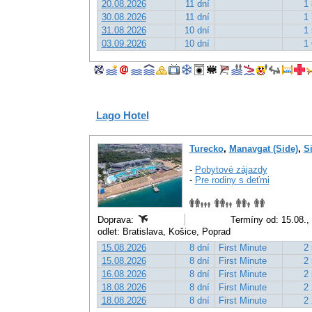
20.08.2026
11 dní
1 
30.08.2026
11 dní
1 
31.08.2026
10 dní
1 
03.09.2026
10 dní
1 
Lago Hotel
Turecko
,
Manavgat (Side)
,
S
-
Pobytové zájazdy
-
Pre rodiny s deťmi
Doprava:
Termíny od: 15.08.,
odlet: Bratislava, Košice, Poprad
15.08.2026
8 dní
First Minute
2 
15.08.2026
8 dní
First Minute
2 
16.08.2026
8 dní
First Minute
2 
18.08.2026
8 dní
First Minute
2 
18.08.2026
8 dní
First Minute
2 