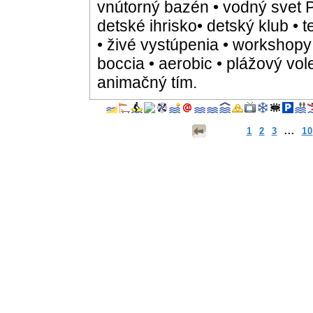
vnútorný bazén • vodný svet 
detské ihrisko• detský klub • 
• živé vystúpenia • workshopy • 
boccia • aerobic • plážový vol
animačný tím.
1
2
3
...
10