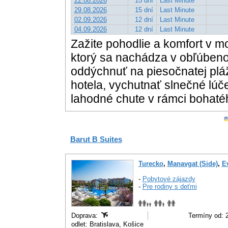
22.08.2026
15 dní
Last Minute
29.08.2026
15 dní
Last Minute
02.09.2026
12 dní
Last Minute
04.09.2026
12 dní
Last Minute
Zažite pohodlie a komfort v m
ktorý sa nachádza v obľúbeno
oddýchnuť na piesočnatej plá
hotela, vychutnať slnečné lúč
lahodné chute v rámci bohatého
Barut B Suites
Turecko
,
Manavgat (Side)
,
E
-
Pobytové zájazdy
-
Pre rodiny s deťmi
Doprava:
Termíny od: 2
odlet: Bratislava, Košice