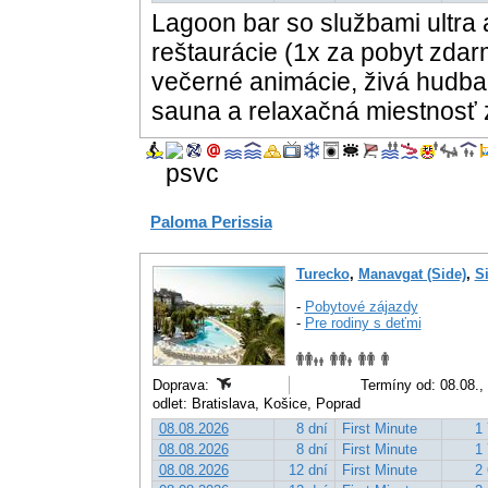
Lagoon bar so službami ultra a
reštaurácie (1x za pobyt zdar
večerné animácie, živá hudba,
sauna a relaxačná miestnosť
Paloma Perissia
Turecko
,
Manavgat (Side)
,
S
-
Pobytové zájazdy
-
Pre rodiny s deťmi
Doprava:
Termíny od: 08.08.,
odlet: Bratislava, Košice, Poprad
08.08.2026
8 dní
First Minute
1 
08.08.2026
8 dní
First Minute
1 
08.08.2026
12 dní
First Minute
2 