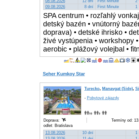
08.08.2026
12 dní
First Minute
2 
09.08.2026
8 dní
First Minute
1 
SPA centrum • rozľahlý vonka
detský bazén • vnútorný bazé
doprava) • detské ihrisko • det
živé vystúpenia • workshopy • j
aerobic • plážový volejbal • 
Seher Kumkoy Star
Turecko
,
Manavgat (Side)
,
S
-
Pobytové zájazdy
Doprava:
Termíny od: 13
odlet: Bratislava
13.08.2026
10 dní
1 
13.08.2026
11 dní
1 