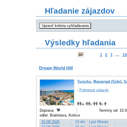
Hľadanie zájazdov
Výsledky hľadania
1
2
3
...
10
Dream World Hill
Turecko
,
Manavgat (Side)
,
S
-
Pobytové zájazdy
Doprava:
Termíny od: 15.0
odlet: Bratislava, Košice
15.08.2026
13 dní
Last Minute