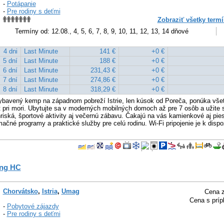
-
Potápanie
-
Pre rodiny s deťmi
Zobraziť všetky termí
Termíny od: 12.08., 4, 5, 6, 7, 8, 9, 10, 11, 12, 13, 14 dňové
4 dni
Last Minute
141 €
+0 €
5 dní
Last Minute
188 €
+0 €
6 dní
Last Minute
231,43 €
+0 €
7 dní
Last Minute
274,86 €
+0 €
8 dní
Last Minute
318,29 €
+0 €
vybavený kemp na západnom pobreží Istrie, len kúsok od Poreča, ponúka vše
pri mori. Ubytujte sa v moderných mobilných domoch až pre 7 osôb a užite s
riská, športové aktivity aj večernú zábavu. Čakajú na vás kamienkové aj pie
mačné programy a praktické služby pre celú rodinu. Wi-Fi pripojenie je k disp
ng HC
Chorvátsko
,
Istria
,
Umag
Cena z
Cena s príp
-
Pobytové zájazdy
-
Pre rodiny s deťmi