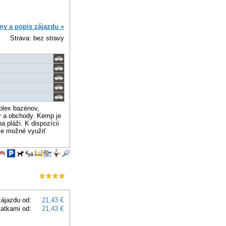
ny a popis zájazdu »
Strava: bez stravy
plex bazénov,
y a obchody. Kemp je
 pláži. K dispozícii
je možné využiť
ájazdu od:
21,43 €
latkami od:
21,43 €