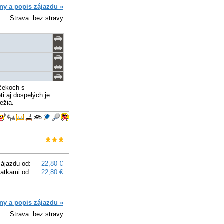
ny a popis zájazdu »
Strava: bez stravy
mčekoch s
i aj dospelých je
ežia.
ájazdu od:
22,80 €
latkami od:
22,80 €
ny a popis zájazdu »
Strava: bez stravy