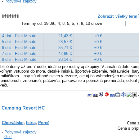
-
Pobytové zájazdy
Zobraziť všetky termí
Termíny od: 19.09., 4, 8, 5, 6, 7, 9, 10 dňové
4 dni
First Minute
21,43 €
+0 €
5 dní
First Minute
28,57 €
+0 €
6 dní
First Minute
35,71 €
+0 €
7 dní
First Minute
42,86 €
+0 €
8 dní
First Minute
28,14 €
+0 €
lné domy až pre 7 osôb, ideálne pre rodiny aj skupiny. V areáli nájdete kom
voľným vstupom do mora, detské ihriská, športové zázemie, reštaurácie, bar
miláčikom – psy sú vítané nielen v rezorte, ale aj na vyhradených miestach na
 priestoroch, zmenáreň, práčovňa, parkovanie a pobrežná promenáda, odkiaľ 
oreču.
 Camping Resort HC
Chorvátsko
,
Istria
,
Poreč
Cena z
Cena s príp
-
Pobytové zájazdy
-
Golf