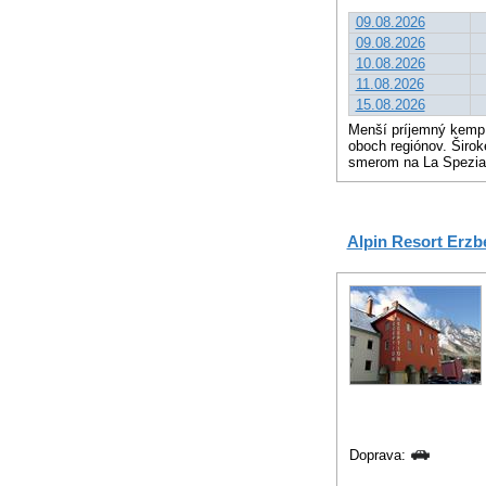
09.08.2026
09.08.2026
10.08.2026
11.08.2026
15.08.2026
Menší príjemný kemp 
oboch regiónov. Širok
smerom na La Spezia
Alpin Resort Erzb
Doprava: