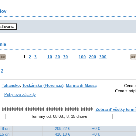
dov
nia
1
2
3
...
10
20
30
...
100
200
300
...
 2
Taliansko
,
Toskánsko (Florencia)
,
Marina di Massa
Cena z
Cena s príp
-
Pobytové zájazdy
Zobraziť všetky termí
Termíny od: 08.08., 8, 15 dňové
8 dní
209,22 €
+0 €
15 dní
410,18 €
+0 €