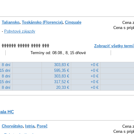
Taliansko
,
Toskánsko (Florencia)
,
Cinquale
Cena z
Cena s príp
-
Pobytové zájazdy
Zobraziť všetky termí
Termíny od: 08.08., 8, 15 dňové
8 dní
303,83 €
+0 €
15 dní
595,35 €
+0 €
8 dní
303,83 €
+0 €
15 dní
317,52 €
+0 €
8 dní
20,33 €
+0 €
vala HC
Chorvátsko
,
Istria
,
Poreč
Cena z
Cena s príp