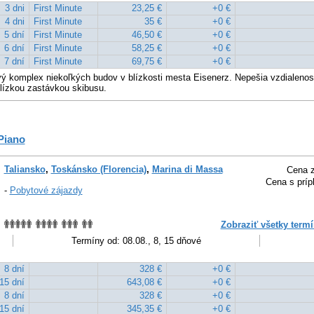
3 dni
First Minute
23,25 €
+0 €
4 dni
First Minute
35 €
+0 €
5 dní
First Minute
46,50 €
+0 €
6 dní
First Minute
58,25 €
+0 €
7 dní
First Minute
69,75 €
+0 €
ý komplex niekoľkých budov v blízkosti mesta Eisenerz. Nepešia vzdialeno
lízkou zastávkou skibusu.
Piano
Taliansko
,
Toskánsko (Florencia)
,
Marina di Massa
Cena z
Cena s príp
-
Pobytové zájazdy
Zobraziť všetky termí
Termíny od: 08.08., 8, 15 dňové
8 dní
328 €
+0 €
15 dní
643,08 €
+0 €
8 dní
328 €
+0 €
15 dní
345,35 €
+0 €