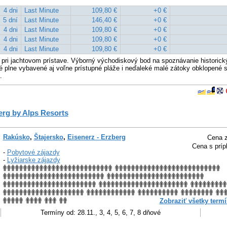
4 dni
Last Minute
109,80 €
+0 €
5 dní
Last Minute
146,40 €
+0 €
4 dni
Last Minute
109,80 €
+0 €
4 dni
Last Minute
109,80 €
+0 €
4 dni
Last Minute
109,80 €
+0 €
pri jachtovom prístave. Výborný východiskový bod na spoznávanie historický
é plne vybavené aj voľne prístupné pláže i neďaleké malé zátoky obklopené 
.
erg by Alps Resorts
Rakúsko
,
Štajersko
,
Eisenerz - Erzberg
Cena z
Cena s príp
-
Pobytové zájazdy
-
Lyžiarske zájazdy
Zobraziť všetky termí
Termíny od: 28.11., 3, 4, 5, 6, 7, 8 dňové