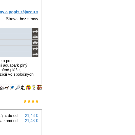
ny a popis zájazdu »
Strava: bez stravy
tko pre
i aquapark plný
sočné pláže,
ozícii vo spoločných
ájazdu od:
21,43 €
latkami od:
21,43 €