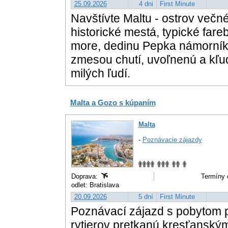
25.09.2026
4 dni
First Minute
Navštívte Maltu - ostrov večn
historické mestá, typické fareb
more, dedinu Pepka námorník
zmesou chutí, uvoľnenú a kľud
milých ľudí.
Malta a Gozo s kúpaním
Malta
-
Poznávacie zájazdy
Doprava:
Termíny 
odlet: Bratislava
20.09.2026
5 dní
First Minute
Poznávací zájazd s pobytom pr
rytierov pretkanú kresťanským