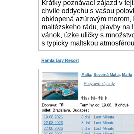
Krátky poznávací zájazd v tejt
chvíle oddychu s vašou polovi
obklopená azúrovým morom, kto
maltézskeho rádu, plavby na 
vánok, úzke uličky s množstvo
s typicky maltskou atmosférou
Ramla Bay Resort
Malta
,
Severná Malta
,
Marfa
-
Pobytové zájazdy
Doprava:
Termíny od: 19.08., 8 dňové
odlet: Bratislava, Budapešť
19.08.2026
8 dní
Last Minute
22.08.2026
8 dní
Last Minute
22.08.2026
8 dní
Last Minute