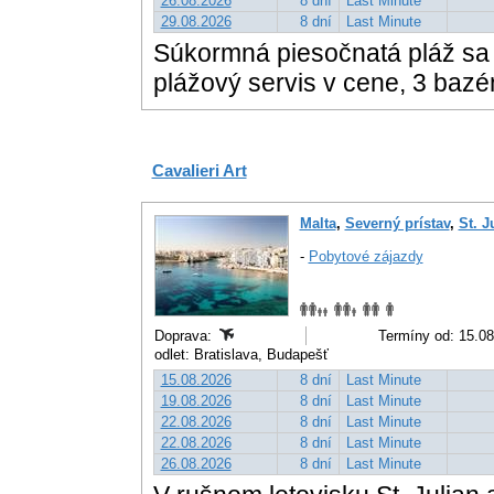
26.08.2026
8 dní
Last Minute
29.08.2026
8 dní
Last Minute
Súkormná piesočnatá pláž sa
plážový servis v cene, 3 bazény
Cavalieri Art
Malta
,
Severný prístav
,
St. J
-
Pobytové zájazdy
Doprava:
Termíny od: 15.08
odlet: Bratislava, Budapešť
15.08.2026
8 dní
Last Minute
19.08.2026
8 dní
Last Minute
22.08.2026
8 dní
Last Minute
22.08.2026
8 dní
Last Minute
26.08.2026
8 dní
Last Minute