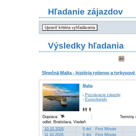
Hľadanie zájazdov
Výsledky hľadania
Slnečná Malta - história rytierov a tyrkysové
Malta
-
Poznávacie zájazdy
-
Eurovíkendy
Doprava:
Termíny 
odlet: Bratislava, Viedeň
10.10.2026
5 dní
First Minute
11.10.2026
5 dní
First Minute