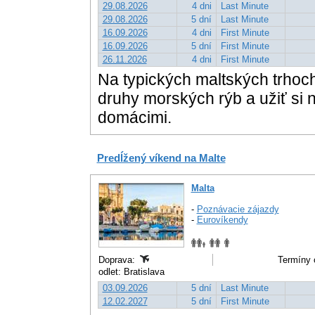
29.08.2026
4 dni
Last Minute
29.08.2026
5 dní
Last Minute
16.09.2026
4 dni
First Minute
16.09.2026
5 dní
First Minute
26.11.2026
4 dni
First Minute
Na typických maltských trhoc
druhy morských rýb a užiť si
domácimi.
Predĺžený víkend na Malte
Malta
-
Poznávacie zájazdy
-
Eurovíkendy
Doprava:
Termíny 
odlet: Bratislava
03.09.2026
5 dní
Last Minute
12.02.2027
5 dní
First Minute