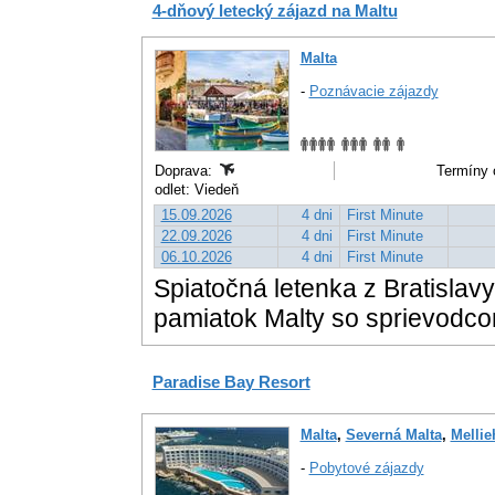
4-dňový letecký zájazd na Maltu
Malta
-
Poznávacie zájazdy
Doprava:
Termíny 
odlet: Viedeň
15.09.2026
4 dni
First Minute
22.09.2026
4 dni
First Minute
06.10.2026
4 dni
First Minute
Spiatočná letenka z Bratislavy
pamiatok Malty so sprievodcom
Paradise Bay Resort
Malta
,
Severná Malta
,
Mellie
-
Pobytové zájazdy