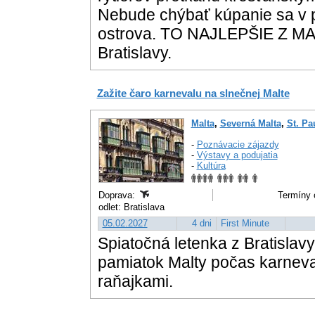
Nebude chýbať kúpanie sa v 
ostrova. TO NAJLEPŠIE Z MAL
Bratislavy.
Zažite čaro karnevalu na slnečnej Malte
Malta
,
Severná Malta
,
St. Pa
-
Poznávacie zájazdy
-
Výstavy a podujatia
-
Kultúra
Doprava:
Termíny 
odlet: Bratislava
05.02.2027
4 dni
First Minute
Spiatočná letenka z Bratislavy
pamiatok Malty počas karneval
raňajkami.