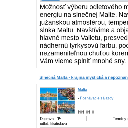
Možnosť výberu odletového mi
energiu na slnečnej Malte. Na
južanskou atmosférou, tempe
slnka Maltu. Navštívime a obj
hlavné mesto Valletu, presv
nádhernú tyrkysovú farbu, poc
nezameniteľnou chuťou korenín
Vám vieme splniť mnohé sny.
Slnečná Malta - krajina mystická a nepozn
Malta
-
Poznávacie zájazdy
Doprava:
Termíny 
odlet: Bratislava