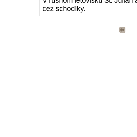
V rušnom letovisku St. Julian
cez schodíky.