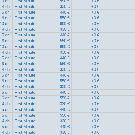
10 dní
First Minute
990 €
+0 €
4 dni
First Minute
330 €
+0 €
5 dní
First Minute
440 €
+0 €
6 dní
First Minute
550 €
+0 €
10 dní
First Minute
990 €
+0 €
4 dni
First Minute
330 €
+0 €
5 dní
First Minute
440 €
+0 €
6 dní
First Minute
550 €
+0 €
10 dní
First Minute
990 €
+0 €
4 dni
First Minute
330 €
+0 €
5 dní
First Minute
440 €
+0 €
6 dní
First Minute
550 €
+0 €
4 dni
First Minute
330 €
+0 €
5 dní
First Minute
440 €
+0 €
6 dní
First Minute
550 €
+0 €
4 dni
First Minute
330 €
+0 €
5 dní
First Minute
440 €
+0 €
6 dní
First Minute
550 €
+0 €
4 dni
First Minute
330 €
+0 €
5 dní
First Minute
440 €
+0 €
6 dní
First Minute
550 €
+0 €
4 dni
First Minute
330 €
+0 €
5 dní
First Minute
440 €
+0 €
4 dni
First Minute
330 €
+0 €