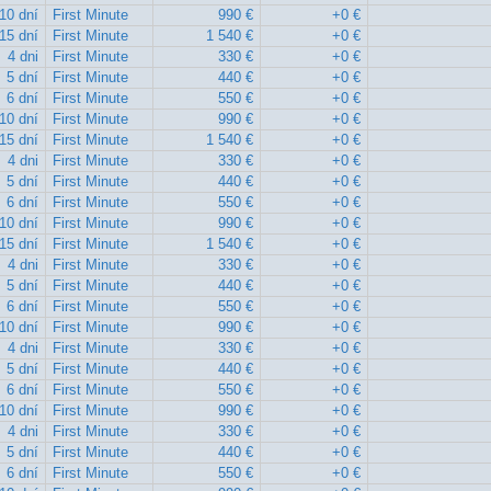
10 dní
First Minute
990 €
+0 €
15 dní
First Minute
1 540 €
+0 €
4 dni
First Minute
330 €
+0 €
5 dní
First Minute
440 €
+0 €
6 dní
First Minute
550 €
+0 €
10 dní
First Minute
990 €
+0 €
15 dní
First Minute
1 540 €
+0 €
4 dni
First Minute
330 €
+0 €
5 dní
First Minute
440 €
+0 €
6 dní
First Minute
550 €
+0 €
10 dní
First Minute
990 €
+0 €
15 dní
First Minute
1 540 €
+0 €
4 dni
First Minute
330 €
+0 €
5 dní
First Minute
440 €
+0 €
6 dní
First Minute
550 €
+0 €
10 dní
First Minute
990 €
+0 €
4 dni
First Minute
330 €
+0 €
5 dní
First Minute
440 €
+0 €
6 dní
First Minute
550 €
+0 €
10 dní
First Minute
990 €
+0 €
4 dni
First Minute
330 €
+0 €
5 dní
First Minute
440 €
+0 €
6 dní
First Minute
550 €
+0 €