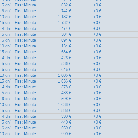
5 dní
First Minute
632 €
+0 €
6 dní
First Minute
742 €
+0 €
10 dní
First Minute
1 182 €
+0 €
15 dní
First Minute
1 732 €
+0 €
4 dni
First Minute
474 €
+0 €
5 dní
First Minute
584 €
+0 €
6 dní
First Minute
694 €
+0 €
10 dní
First Minute
1 134 €
+0 €
15 dní
First Minute
1 684 €
+0 €
4 dni
First Minute
426 €
+0 €
5 dní
First Minute
536 €
+0 €
6 dní
First Minute
646 €
+0 €
10 dní
First Minute
1 086 €
+0 €
15 dní
First Minute
1 636 €
+0 €
4 dni
First Minute
378 €
+0 €
5 dní
First Minute
488 €
+0 €
6 dní
First Minute
598 €
+0 €
10 dní
First Minute
1 038 €
+0 €
15 dní
First Minute
1 588 €
+0 €
4 dni
First Minute
330 €
+0 €
5 dní
First Minute
440 €
+0 €
6 dní
First Minute
550 €
+0 €
10 dní
First Minute
990 €
+0 €