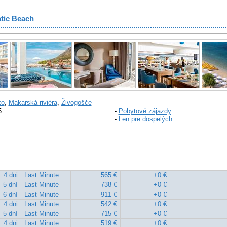
tic Beach
ko
,
Makarská riviéra
,
Živogošče
5
-
Pobytové zájazdy
-
Len pre dospelých
4 dni
Last Minute
565 €
+0 €
5 dní
Last Minute
738 €
+0 €
6 dní
Last Minute
911 €
+0 €
4 dni
Last Minute
542 €
+0 €
5 dní
Last Minute
715 €
+0 €
4 dni
Last Minute
519 €
+0 €