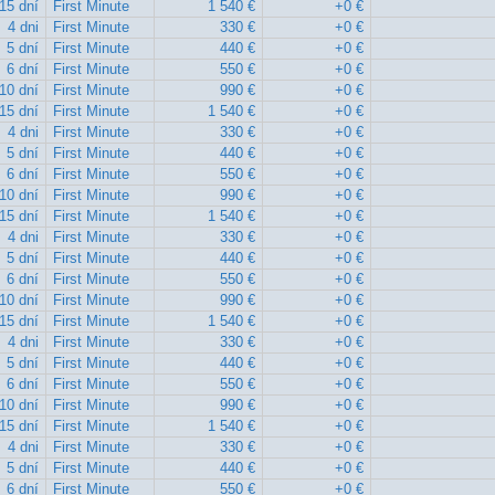
15 dní
First Minute
1 540 €
+0 €
4 dni
First Minute
330 €
+0 €
5 dní
First Minute
440 €
+0 €
6 dní
First Minute
550 €
+0 €
10 dní
First Minute
990 €
+0 €
15 dní
First Minute
1 540 €
+0 €
4 dni
First Minute
330 €
+0 €
5 dní
First Minute
440 €
+0 €
6 dní
First Minute
550 €
+0 €
10 dní
First Minute
990 €
+0 €
15 dní
First Minute
1 540 €
+0 €
4 dni
First Minute
330 €
+0 €
5 dní
First Minute
440 €
+0 €
6 dní
First Minute
550 €
+0 €
10 dní
First Minute
990 €
+0 €
15 dní
First Minute
1 540 €
+0 €
4 dni
First Minute
330 €
+0 €
5 dní
First Minute
440 €
+0 €
6 dní
First Minute
550 €
+0 €
10 dní
First Minute
990 €
+0 €
15 dní
First Minute
1 540 €
+0 €
4 dni
First Minute
330 €
+0 €
5 dní
First Minute
440 €
+0 €
6 dní
First Minute
550 €
+0 €