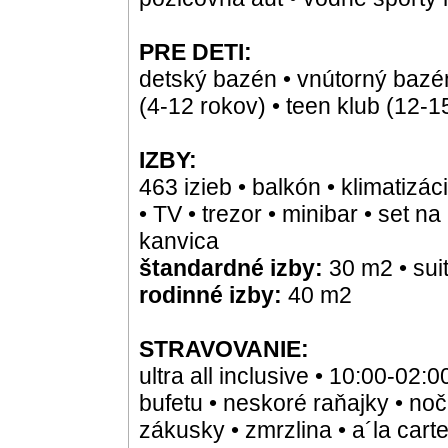
PRE DETI:
detský bazén • vnútorný bazén 
(4-12 rokov) • teen klub (12-1
IZBY:
463 izieb • balkón • klimatizác
• TV • trezor • minibar • set n
kanvica
štandardné izby:
30 m2 • sui
rodinné izby:
40 m2
STRAVOVANIE:
ultra all inclusive • 10:00-02:
bufetu • neskoré raňajky • noč
zákusky • zmrzlina • a´la carte