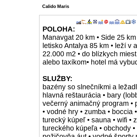
Calido Maris
POLOHA:
Manavgat 20 km • Side 25 km 
letisko Antalya 85 km • leží v 
22.000 m2 • do blízkych mies
alebo taxíkom• hotel má vybu
SLUŽBY:
bazény so slnečníkmi a ležadl
hlavná reštaurácia • bary (lobb
večerný animačný program • pl
• vodné hry • zumba • boccia •
turecký kúpeľ • sauna • wifi •
tureckého kúpeľa • obchody • 
požičovňa áut • vodné športy 