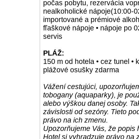
počas pobytu, rezervácia vopr
nealkoholické nápoje(10:00-02
importované a prémiové alkoho
fľaškové nápoje • nápoje po 0
servis
PLÁŽ:
150 m od hotela • cez tunel • 
plážové osušky zdarma
Vážení cestujúci, upozorňujem
tobogany (aquaparky), je pou
alebo výškou danej osoby. Ta
závislosti od sezóny. Tieto po
právo na ich zmenu.
Upozorňujeme Vás, že popis h
Hotel si vyhradzuje právo na 