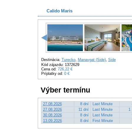
Calido Maris
Destinácia:
Turecko
,
Manavgat (Side)
,
Side
Kód zájazdu: 1372629
Cena od:
726,22 €
Príplatky od:
0 €
Výber termínu
27.08.2026
8 dní
Last Minute
27.08.2026
11 dní
Last Minute
1 
30.08.2026
8 dní
Last Minute
13.09.2026
8 dní
First Minute