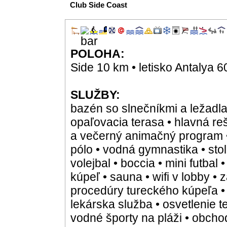
Club Side Coast
POLOHA:
Side 10 km • letisko Antalya 
SLUŽBY:
bazén so slnečníkmi a ležadla
opaľovacia terasa • hlavná reš
a večerný animačný program • 
pólo • vodná gymnastika • stol
volejbal • boccia • mini futbal 
kúpeľ • sauna • wifi v lobby •
procedúry tureckého kúpeľa •
lekárska služba • osvetlenie t
vodné športy na pláži • obcho