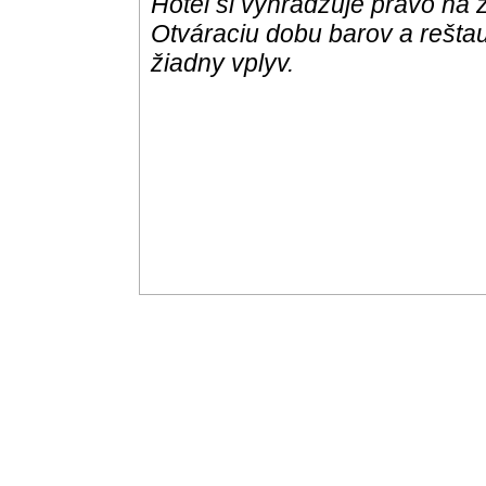
Hotel si vyhradzuje právo na 
Otváraciu dobu barov a reštau
žiadny vplyv.