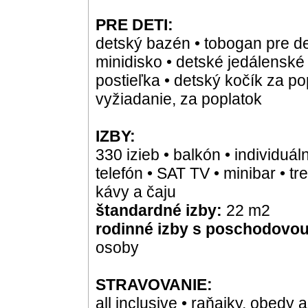
PRE DETI:
detský bazén • tobogan pre deti
minidisko • detské jedálenské s
postieľka • detský kočík za pop
vyžiadanie, za poplatok
IZBY:
330 izieb • balkón • individuál
telefón • SAT TV • minibar • tre
kávy a čaju
štandardné izby:
22 m2
rodinné izby s poschodovou
osoby
STRAVOVANIE:
all inclusive • raňajky, obedy