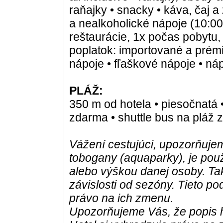
raňajky • snacky • káva, čaj a
a nealkoholické nápoje (10:00-
reštaurácie, 1x počas pobytu,
poplatok: importované a prémi
nápoje • fľaškové nápoje • ná
PLÁŽ:
350 m od hotela • piesočnatá 
zdarma • shuttle bus na pláž
Vážení cestujúci, upozorňujem
tobogany (aquaparky), je pou
alebo výškou danej osoby. Ta
závislosti od sezóny. Tieto po
právo na ich zmenu.
Upozorňujeme Vás, že popis h