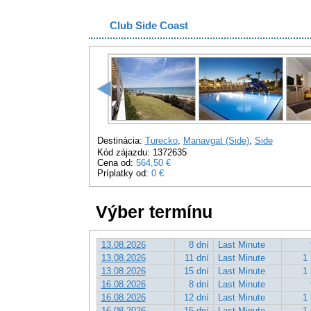
Club Side Coast
Destinácia:
Turecko
,
Manavgat (Side)
,
Side
Kód zájazdu: 1372635
Cena od:
564,50 €
Príplatky od:
0 €
Výber termínu
13.08.2026
8 dní
Last Minute
13.08.2026
11 dní
Last Minute
1 
13.08.2026
15 dní
Last Minute
1 
16.08.2026
8 dní
Last Minute
16.08.2026
12 dní
Last Minute
1 
16.08.2026
15 dní
Last Minute
1 