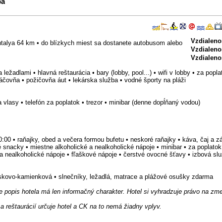
pa
Vzdialeno
ntalya 64 km • do blízkych miest sa dostanete autobusom alebo
Vzdialenos
Vzdialeno
ležadlami • hlavná reštaurácia • bary (lobby, pool...) • wifi v lobby • za pop
čovňa • požičovňa áut • lekárska služba • vodné športy na pláži
 vlasy • telefón za poplatok • trezor • minibar (denne dopĺňaný vodou)
00:00 • raňajky, obed a večera formou bufetu • neskoré raňajky • káva, čaj a z
 snacky • miestne alkoholické a nealkoholické nápoje • minibar • za poplatok
a nealkoholické nápoje • fľaškové nápoje • čerstvé ovocné šťavy • izbová sl
eskovo-kamienková • slnečníky, ležadlá, matrace a plážové osušky zdarma
popis hotela má len informačný charakter. Hotel si vyhradzuje právo na zme
a reštaurácií určuje hotel a CK na to nemá žiadny vplyv.