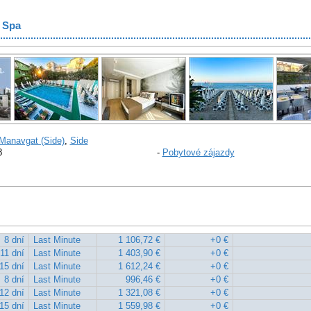
& Spa
Manavgat (Side)
,
Side
8
-
Pobytové zájazdy
8 dní
Last Minute
1 106,72 €
+0 €
11 dní
Last Minute
1 403,90 €
+0 €
15 dní
Last Minute
1 612,24 €
+0 €
8 dní
Last Minute
996,46 €
+0 €
12 dní
Last Minute
1 321,08 €
+0 €
15 dní
Last Minute
1 559,98 €
+0 €