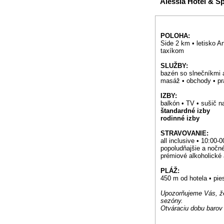
Alessia Hotel & S
POLOHA:
Side 2 km • letisko A
taxíkom
SLUŽBY:
bazén so slnečníkmi a 
masáž • obchody • prá
IZBY:
balkón • TV • sušič na
štandardné izby
rodinné izby
STRAVOVANIE:
all inclusive • 10:00-
popoludňajšie a nočné
prémiové alkoholické 
PLÁŽ:
450 m od hotela • pi
Upozorňujeme Vás, že 
sezóny.
Otváraciu dobu barov 