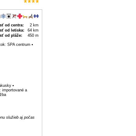
sť od centra:
2 km
ť od letiska:
64 km
sť od pláže:
450 m
latok: SPA centrum •
ákusky •
: importované a
užba
nu služieb aj počas