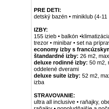
PRE DETI:
detský bazén • miniklub (4-11 
IZBY:
155 izieb • balkón •klimatizáci
trezor • minibar • set na prípr
economy izby s francúzsky
štandardné izby:
26 m2, max
deluxe rodinné izby:
50 m2, 
oddelené dverami
deluxe suite izby:
52 m2, max
izba
STRAVOVANIE:
ultra all inclusive • raňajky, 
raňajky • popoludňajšie a noč