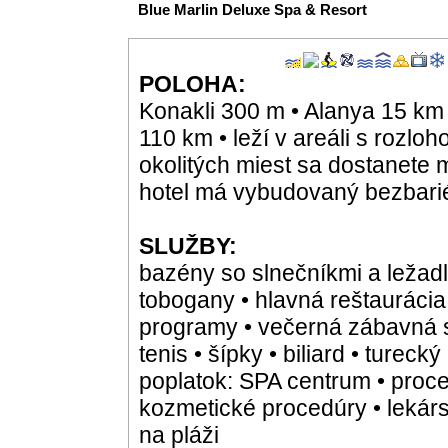
Blue Marlin Deluxe Spa & Resort
POLOHA:
Konakli 300 m • Alanya 15 km •
110 km • leží v areáli s rozlo
okolitých miest sa dostanete
hotel má vybudovaný bezbarié
SLUŽBY:
bazény so slnečníkmi a ležadl
tobogany • hlavná reštaurácia
programy • večerná zábavná sho
tenis • šípky • biliard • tureck
poplatok: SPA centrum • proc
kozmetické procedúry • lekárs
na pláži