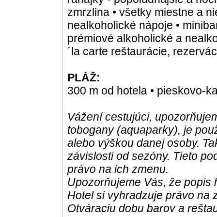
zmrzlina • všetky miestne a n
nealkoholické nápoje • minibar
prémiové alkoholické a nealko
´la carte reštaurácie, rezervá
PLÁŽ:
300 m od hotela • pieskovo-k
Vážení cestujúci, upozorňujem
tobogany (aquaparky), je pou
alebo výškou danej osoby. Ta
závislosti od sezóny. Tieto po
právo na ich zmenu.
Upozorňujeme Vás, že popis h
Hotel si vyhradzuje právo na 
Otváraciu dobu barov a reštau