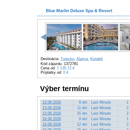
Blue Marlin Deluxe Spa & Resort
Destinácia:
Turecko
,
Alanya
,
Konakli
Kód zájazdu: 1372781
Cena od:
1 135,72 €
Príplatky od:
0 €
Výber termínu
13.08.2026
8 dní
Last Minute
1 
13.08.2026
11 dní
Last Minute
2 
13.08.2026
15 dní
Last Minute
2 
16.08.2026
8 dní
Last Minute
1 
16.08.2026
12 dní
Last Minute
2 
16.08.2026
15 dní
Last Minute
2 