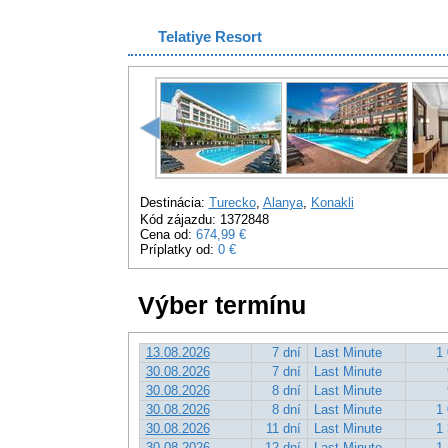
Telatiye Resort
Destinácia:
Turecko
,
Alanya
,
Konakli
Kód zájazdu: 1372848
Cena od:
674,99 €
Príplatky od:
0 €
Výber termínu
13.08.2026
7 dní
Last Minute
1 
30.08.2026
7 dní
Last Minute
30.08.2026
8 dní
Last Minute
30.08.2026
8 dní
Last Minute
1 
30.08.2026
11 dní
Last Minute
1 
30.08.2026
12 dní
Last Minute
1 