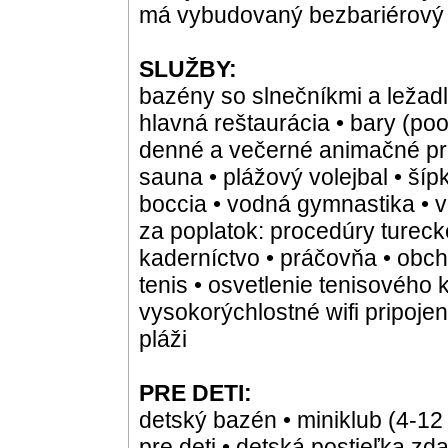
má vybudovaný bezbariérový 
SLUŽBY:
bazény so slnečníkmi a ležadl
hlavná reštaurácia • bary (poo
denné a večerné animačné prog
sauna • plážový volejbal • šípk
boccia • vodná gymnastika • vo
za poplatok: procedúry tureck
kaderníctvo • práčovňa • obcho
tenis • osvetlenie tenisového k
vysokorýchlostné wifi pripojen
pláži
PRE DETI:
detský bazén • miniklub (4-12
pre deti • detská postieľka zd