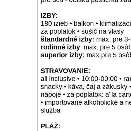
IZBY:
180 izieb • balkón • klimatizáci
za poplatok • sušič na vlasy
štandardné izby:
max. pre 3
rodinné izby
: max. pre 5 osô
superior izby:
max pre 5 osô
STRAVOVANIE:
all inclusive • 10:00-00:00 • 
snacky • káva, čaj a zákusky 
nápoje • za poplatok: a´la car
• importované alkoholické a n
služba
PLÁŽ: