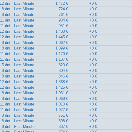
12 dní
Last Minute
1 472 €
+0 €
8 dní
Last Minute
724 €
+0 €
8 dní
Last Minute
761 €
+0 €
11 dní
Last Minute
904 €
+0 €
11 dní
Last Minute
951 €
+0 €
12 dní
Last Minute
1 408 €
+0 €
12 dní
Last Minute
1 445 €
+0 €
8 dní
Last Minute
1 062 €
+0 €
8 dní
Last Minute
1 099 €
+0 €
11 dní
Last Minute
1 170 €
+0 €
11 dní
Last Minute
1 187 €
+0 €
5 dní
Last Minute
820 €
+0 €
8 dní
Last Minute
804 €
+0 €
8 dní
Last Minute
846 €
+0 €
12 dní
Last Minute
1 368 €
+0 €
12 dní
Last Minute
1 425 €
+0 €
8 dní
Last Minute
1 031 €
+0 €
8 dní
Last Minute
1 068 €
+0 €
11 dní
Last Minute
1 010 €
+0 €
11 dní
Last Minute
1 077 €
+0 €
8 dní
Last Minute
751 €
+0 €
8 dní
Last Minute
808 €
+0 €
8 dní
First Minute
837 €
+0 €