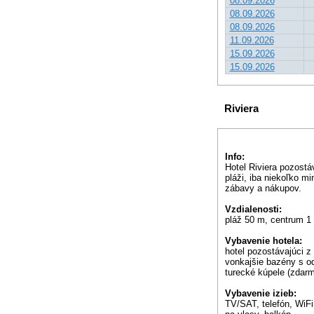
08.09.2026
08.09.2026
08.09.2026
11.09.2026
15.09.2026
15.09.2026
Riviera
Info:
Hotel Riviera pozostá
pláži, iba niekoľko m
zábavy a nákupov.
Vzdialenosti:
pláž 50 m, centrum 1
Vybavenie hotela:
hotel pozostávajúci z 
vonkajšie bazény s od
turecké kúpele (zdarm
Vybavenie izieb:
TV/SAT, telefón, WiFi 