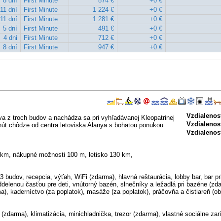
8 dní
First Minute
874 €
+0 €
11 dní
First Minute
1 224 €
+0 €
11 dní
First Minute
1 281 €
+0 €
5 dní
First Minute
491 €
+0 €
4 dni
First Minute
712 €
+0 €
8 dní
First Minute
947 €
+0 €
Vzdialenosť
va z troch budov a nachádza sa pri vyhľadávanej Kleopatrinej
Vzdialenosť
inút chôdze od centra letoviska Alanya s bohatou ponukou
Vzdialenos
 km, nákupné možnosti 100 m, letisko 130 km,
3 budov, recepcia, výťah, WiFi (zdarma), hlavná reštaurácia, lobby bar, bar p
delenou časťou pre deti, vnútorný bazén, slnečníky a ležadlá pri bazéne (zd
a), kaderníctvo (za poplatok), masáže (za poplatok), práčovňa a čistiareň (ob
(zdarma), klimatizácia, minichladnička, trezor (zdarma), vlastné sociálne zar