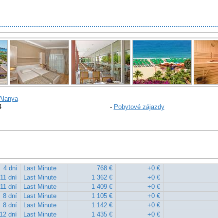
Alanya
4
-
Pobytové zájazdy
4 dni
Last Minute
768 €
+0 €
11 dní
Last Minute
1 362 €
+0 €
11 dní
Last Minute
1 409 €
+0 €
8 dní
Last Minute
1 105 €
+0 €
8 dní
Last Minute
1 142 €
+0 €
12 dní
Last Minute
1 435 €
+0 €