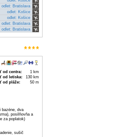
odlet: Košice
odlet: Bratislava
odlet: Košice
odlet: Košice
odlet: Bratislava
odlet: Bratislava
 od centra:
1 km
 od letiska:
130 km
ť od pláže:
50 m
ri bazéne, dva
arma), posilňovňa a
e za poplatok)
iadenie, sušič