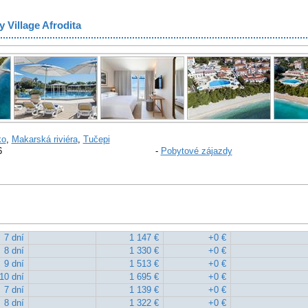
 Village Afrodita
ko
,
Makarská riviéra
,
Tučepi
6
-
Pobytové zájazdy
7 dní
1 147 €
+0 €
8 dní
1 330 €
+0 €
9 dní
1 513 €
+0 €
10 dní
1 695 €
+0 €
7 dní
1 139 €
+0 €
8 dní
1 322 €
+0 €