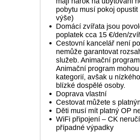
mají nárok na ubytování n
pobytu musí pokoj opustit
výše)
Domácí zvířata jsou povo
poplatek cca 15 €/den/zvíř
Cestovní kancelář není p
nemůže garantovat rozsah,
služeb. Animační programy
Animační program mohou 
kategorií, avšak u nízkéh
blízké dospělé osoby.
Doprava vlastní
Cestovat můžete s platn
Děti musí mít platný OP n
WiFi připojení – CK neručí
případné výpadky