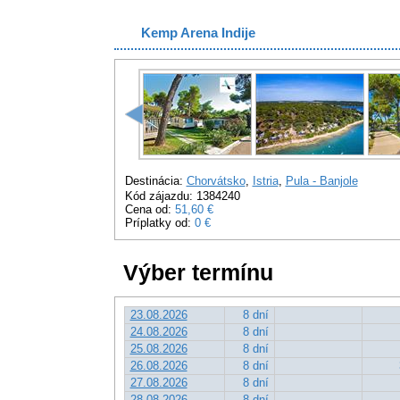
Kemp Arena Indije
Destinácia:
Chorvátsko
,
Istria
,
Pula - Banjole
Kód zájazdu: 1384240
Cena od:
51,60 €
Príplatky od:
0 €
Výber termínu
23.08.2026
8 dní
24.08.2026
8 dní
25.08.2026
8 dní
26.08.2026
8 dní
27.08.2026
8 dní
28.08.2026
8 dní