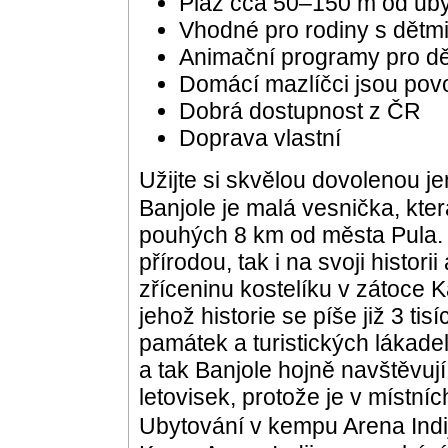
Pláž cca 50–150 m od uby
Vhodné pro rodiny s dětm
Animační programy pro dět
Domácí mazlíčci jsou povo
Dobrá dostupnost z ČR
Doprava vlastní
Užijte si skvělou dovolenou j
Banjole je malá vesnička, která 
pouhých 8 km od města Pula. B
přírodou, tak i na svoji histor
zříceninu kostelíku v zátoce K
jehož historie se píše již 3 tis
památek a turistických lákadel
a tak Banjole hojně navštěvují
letovisek, protože je v místní
Ubytování v kempu Arena Indi