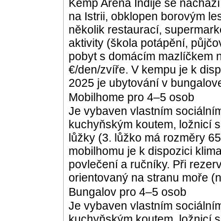
Kemp Arena Indije se nachází
na Istrii, obklopen borovým le
několik restaurací, supermarke
aktivity (škola potápění, půjčo
pobyt s domácím mazlíčkem n
€/den/zvíře. V kempu je k disp
2025 je ubytování v bungalov
Mobilhome pro 4–5 osob
Je vybaven vlastním sociální
kuchyňským koutem, ložnicí s
lůžky (3. lůžko má rozměry 6
mobilhomu je k dispozici klima
povlečení a ručníky. Při rezer
orientovaný na stranu moře 
Bungalov pro 4–5 osob
Je vybaven vlastním sociální
kuchyňským koutem, ložnicí s