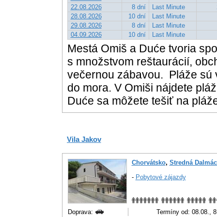
22.08.2026
8 dní
Last Minute
28.08.2026
10 dní
Last Minute
29.08.2026
8 dní
Last Minute
04.09.2026
10 dní
Last Minute
Mestá Omiš a Duće tvoria spo
s množstvom reštaurácií, obcho
večernou zábavou. Pláže sú v
do mora. V Omiši nájdete pláž
Duće sa môžete tešiť na pláž
Vila Jakov
Chorvátsko
,
Stredná Dalmác
-
Pobytové zájazdy
Doprava:
Termíny od: 08.08., 8