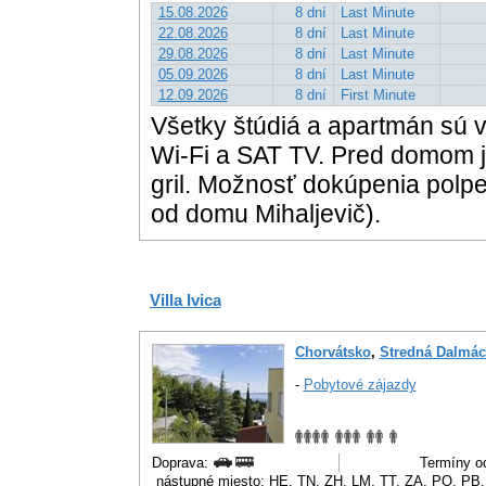
15.08.2026
8 dní
Last Minute
22.08.2026
8 dní
Last Minute
29.08.2026
8 dní
Last Minute
05.09.2026
8 dní
Last Minute
12.09.2026
8 dní
First Minute
Všetky štúdiá a apartmán sú v
Wi-Fi a SAT TV. Pred domom 
gril. Možnosť dokúpenia polpe
od domu Mihaljevič).
Villa Ivica
Chorvátsko
,
Stredná Dalmác
-
Pobytové zájazdy
Doprava:
Termíny od
nástupné miesto: HE, TN, ZH, LM, TT, ZA, PO, PB,