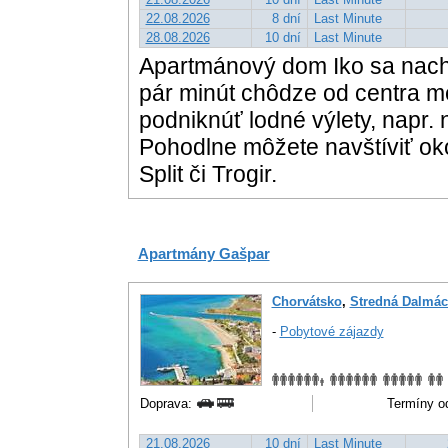
22.08.2026
8 dní
Last Minute
28.08.2026
10 dní
Last Minute
Apartmánový dom Iko sa nach
pár minút chôdze od centra m
podniknúť lodné výlety, napr. 
Pohodlne môžete navštíviť ok
Split či Trogir.
Apartmány Gašpar
Chorvátsko
,
Stredná Dalmác
-
Pobytové zájazdy
Doprava:
Termíny od
21.08.2026
10 dní
Last Minute