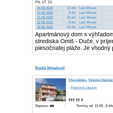
PN, VT, ZV
14.08.2026
10 dní
Last Minute
15.08.2026
8 dní
Last Minute
21.08.2026
10 dní
Last Minute
22.08.2026
8 dní
Last Minute
28.08.2026
10 dní
Last Minute
Apartmánový dom s výhľadom 
strediska Omiš - Duče, v príj
piesočnatej pláže. Je vhodný 
Štúdiá Mihaljevič
Chorvátsko
,
Stredná Dalmác
-
Pobytové zájazdy
Doprava:
Termíny od: 15.08., 8 dň