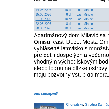
Doprava:
Termíny od
14.08.2026
10 dní
Last Minute
15.08.2026
8 dní
Last Minute
21.08.2026
10 dní
Last Minute
22.08.2026
8 dní
Last Minute
28.08.2026
10 dní
Last Minute
Apartmánový dom Milavić sa n
Omišu, časti Duće. Mestá Omi
vyhlásené letovisko s množstv
pre deti i dospelých a večerno
vhodným východiskovým bodom
alebo loďou na blízke ostrovy
majú pozvoľný vstup do mora
Vila Mihaljevič
Chorvátsko
,
Stredná Dalmác