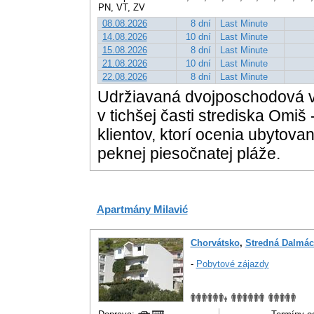
PN, VT, ZV
08.08.2026
8 dní
Last Minute
14.08.2026
10 dní
Last Minute
15.08.2026
8 dní
Last Minute
21.08.2026
10 dní
Last Minute
22.08.2026
8 dní
Last Minute
Udržiavaná dvojposchodová v
v tichšej časti strediska Omi
klientov, ktorí ocenia ubytov
peknej piesočnatej pláže.
Apartmány Milavić
Chorvátsko
,
Stredná Dalmác
-
Pobytové zájazdy