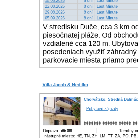
15.08.2026
8 dní
Last Minute
22.08.2026
8 dní
Last Minute
29.08.2026
8 dní
Last Minute
05.09.2026
8 dní
Last Minute
V stredisku Duče, cca 3 km o
piesočnatej pláže. Od obchod
vzdialené cca 120 m. Ubytova
posedeniach využiť záhradný g
parkovacie miesta priamo p
Villa Jacob & Nedilko
Chorvátsko
,
Stredná Dalmác
-
Pobytové zájazdy
Doprava:
Termíny od
nástupné miesto: HE, TN, ZH, LM, TT, ZA, PO, PB,