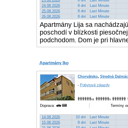
23.08.2026
8 dní
Last Minute
24.08.2026
8 dní
Last Minute
25.08.2026
8 dní
Last Minute
26.08.2026
8 dní
Last Minute
Apartmány Lija sa nachádzaj
poschodí v blízkosti piesočnej 
podchodom. Dom je pri hlavne
Apartmány Iko
Chorvátsko
,
Stredná Dalmác
-
Pobytové zájazdy
Doprava:
Termíny od
14.08.2026
10 dní
Last Minute
15.08.2026
8 dní
Last Minute
21.08.2026
10 dní
Last Minute