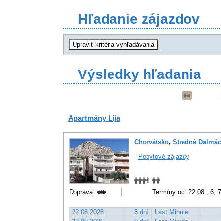
Hľadanie zájazdov
Výsledky hľadania
Apartmány Lija
Chorvátsko
,
Stredná Dalmác
-
Pobytové zájazdy
Doprava:
Termíny od: 22.08., 6, 7
22.08.2026
8 dní
Last Minute