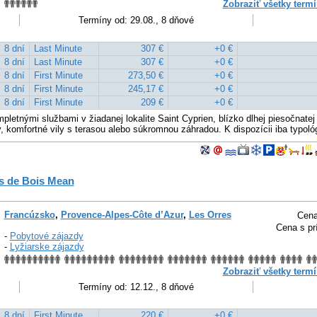
Zobraziť všetky termí
Termíny od: 29.08., 8 dňové
8 dní
Last Minute
307 €
+0 €
8 dní
Last Minute
307 €
+0 €
8 dní
First Minute
273,50 €
+0 €
8 dní
First Minute
245,17 €
+0 €
8 dní
First Minute
209 €
+0 €
pletnými službami v žiadanej lokalite Saint Cyprien, blízko dlhej piesočnate
, komfortné vily s terasou alebo súkromnou záhradou. K dispozícii iba typoló
s de Bois Mean
Francúzsko
,
Provence-Alpes-Côte d’Azur
,
Les Orres
Cena
Cena s pr
-
Pobytové zájazdy
-
Lyžiarske zájazdy
Zobraziť všetky termí
Termíny od: 12.12., 8 dňové
8 dní
First Minute
220 €
+0 €