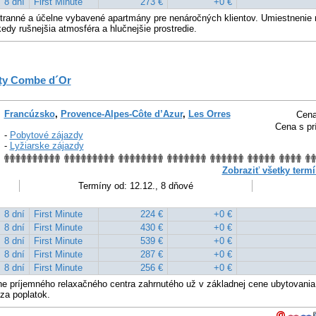
8 dní
First Minute
273 €
+0 €
stranné a účelne vybavené apartmány pre nenáročných klientov. Umiestnenie 
edy rušnejšia atmosféra a hlučnejšie prostredie.
ety Combe d´Or
Francúzsko
,
Provence-Alpes-Côte d’Azur
,
Les Orres
Cena
Cena s pr
-
Pobytové zájazdy
-
Lyžiarske zájazdy
Zobraziť všetky termí
Termíny od: 12.12., 8 dňové
8 dní
First Minute
224 €
+0 €
8 dní
First Minute
430 €
+0 €
8 dní
First Minute
539 €
+0 €
8 dní
First Minute
287 €
+0 €
8 dní
First Minute
256 €
+0 €
e príjemného relaxačného centra zahrnutého už v základnej cene ubytovania,
 za poplatok.