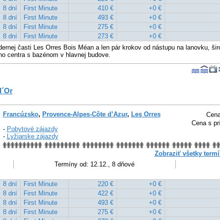
8 dní
First Minute
410 €
+0 €
8 dní
First Minute
493 €
+0 €
8 dní
First Minute
275 €
+0 €
8 dní
First Minute
273 €
+0 €
dernej časti Les Orres Bois Méan a len pár krokov od nástupu na lanovku, ši
ho centra s bazénom v hlavnej budove.
d´Or
Francúzsko
,
Provence-Alpes-Côte d’Azur
,
Les Orres
Cena
Cena s pr
-
Pobytové zájazdy
-
Lyžiarske zájazdy
Zobraziť všetky termí
Termíny od: 12.12., 8 dňové
8 dní
First Minute
220 €
+0 €
8 dní
First Minute
422 €
+0 €
8 dní
First Minute
493 €
+0 €
8 dní
First Minute
275 €
+0 €