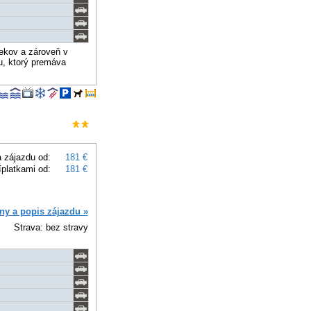
lekov a zároveň v
u, ktorý premáva
 zájazdu od:
181 €
íplatkami od:
181 €
ny a popis zájazdu »
Strava: bez stravy