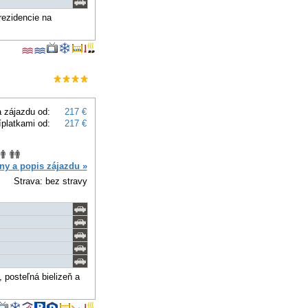
rezidencie na
 zájazdu od:
217 €
íplatkami od:
217 €
ny a popis zájazdu »
Strava: bez stravy
 posteľná bielizeň a