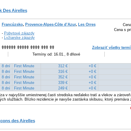
 Des Airelles
Francúzsko
,
Provence-Alpes-Côte d’Azur
,
Les Orres
Cena
Cena s pr
-
Pobytové zájazdy
-
Lyžiarske zájazdy
Zobraziť všetky termí
Termíny od: 16.01., 8 dňové
8 dní
First Minute
312 €
+0 €
8 dní
First Minute
316 €
+0 €
8 dní
First Minute
352 €
+0 €
8 dní
First Minute
339 €
+0 €
8 dní
First Minute
249 €
+0 €
a v najvyššie umiestnenej časti strediska neďaleko tratí a vlekov a zároveň 
ých službách. Blízko rezidencie je navyše zastávka skibusu, ktorý premáva
cons des Airelles