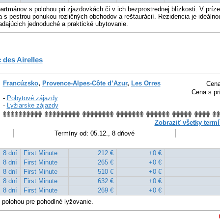
rtmánov s polohou pri zjazdovkách či v ich bezprostrednej blízkosti. V príze
 s pestrou ponukou rozličných obchodov a reštaurácií. Rezidencia je ideálno
adajúcich jednoduché a praktické ubytovanie.
 des Airelles
Francúzsko
,
Provence-Alpes-Côte d’Azur
,
Les Orres
Cena
Cena s pr
-
Pobytové zájazdy
-
Lyžiarske zájazdy
Zobraziť všetky termí
Termíny od: 05.12., 8 dňové
8 dní
First Minute
212 €
+0 €
8 dní
First Minute
265 €
+0 €
8 dní
First Minute
510 €
+0 €
8 dní
First Minute
632 €
+0 €
8 dní
First Minute
269 €
+0 €
 polohou pre pohodlné lyžovanie.