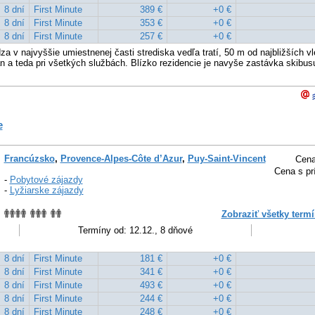
8 dní
First Minute
389 €
+0 €
8 dní
First Minute
353 €
+0 €
8 dní
First Minute
257 €
+0 €
a v najvyššie umiestnenej časti strediska vedľa tratí, 50 m od najbližších v
n a teda pri všetkých službách. Blízko rezidencie je navyše zastávka skibus
e
Francúzsko
,
Provence-Alpes-Côte d’Azur
,
Puy-Saint-Vincent
Cena
Cena s pr
-
Pobytové zájazdy
-
Lyžiarske zájazdy
Zobraziť všetky termí
Termíny od: 12.12., 8 dňové
8 dní
First Minute
181 €
+0 €
8 dní
First Minute
341 €
+0 €
8 dní
First Minute
493 €
+0 €
8 dní
First Minute
244 €
+0 €
8 dní
First Minute
248 €
+0 €