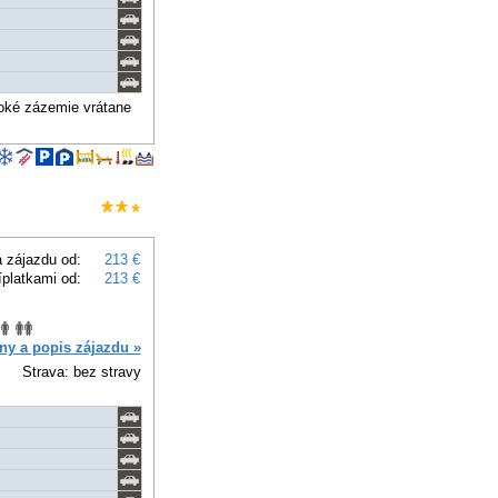
roké zázemie vrátane
 zájazdu od:
213 €
íplatkami od:
213 €
ny a popis zájazdu »
Strava: bez stravy