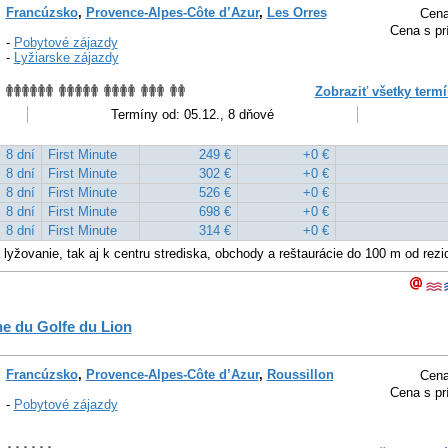
Francúzsko
,
Provence-Alpes-Côte d’Azur
,
Les Orres
Cena
Cena s pr
-
Pobytové zájazdy
-
Lyžiarske zájazdy
Zobraziť všetky termí
Termíny od: 05.12., 8 dňové
8 dní
First Minute
249 €
+0 €
8 dní
First Minute
302 €
+0 €
8 dní
First Minute
526 €
+0 €
8 dní
First Minute
698 €
+0 €
8 dní
First Minute
314 €
+0 €
 lyžovanie, tak aj k centru strediska, obchody a reštaurácie do 100 m od rezi
e du Golfe du Lion
Francúzsko
,
Provence-Alpes-Côte d’Azur
,
Roussillon
Cena
Cena s pr
-
Pobytové zájazdy