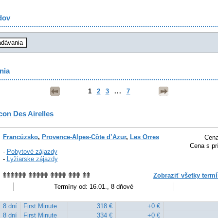
dov
nia
1
2
3
...
7
con Des Airelles
Francúzsko
,
Provence-Alpes-Côte d’Azur
,
Les Orres
Cena
Cena s pr
-
Pobytové zájazdy
-
Lyžiarske zájazdy
Zobraziť všetky termí
Termíny od: 16.01., 8 dňové
8 dní
First Minute
318 €
+0 €
8 dní
First Minute
334 €
+0 €