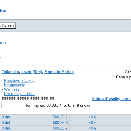
dov
nia
a
Taliansko
,
Lazio (Rím)
,
Montalto Marina
Cen
Cena s p
-
Pobytové zájazdy
-
Kempovanie
-
Wellness
-
Pre rodiny s deťmi
Zobraziť všetky termí
Termíny od: 08.08., 4, 5, 6, 7, 8 dňové
8 dní
500,25 €
+0 €
8 dní
500,25 €
+0 €
8 dní
500,25 €
+0 €