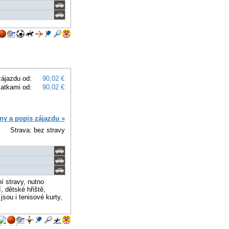
ájazdu od:
90,02 €
latkami od:
90,02 €
ny a popis zájazdu »
Strava: bez stravy
í stravy, nutno
, dětské hřiště,
jsou i tenisové kurty,