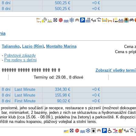
8 dní
500,25 €
+0 €
8 dní
500,25 €
+0 €
nia
Taliansko
,
Lazio (Rím)
,
Montalto Marina
Cena z
Cena s príp
-
Pobytové zájazdy
-
Pre rodiny s deťmi
Zobraziť všetky termí
Termíny od: 29.08., 8 dňové
8 dní
Last Minute
334,30 €
+0 €
8 dní
Last Minute
155,98 €
+0 €
8 dní
First Minute
90,02 €
+0 €
i prostorné, jeho součástí je recepce, restaurace s pizzerií (možnost dokoupen
), bar, minimarket, 2 bazény, jeden z nich se skluzavkou a hydromasážní částí
nior klub (cca 15.06. - 08.09.), prádelna (na žetony) a parkoviště. K dispozici 
řiště na malou kopanou, plážový volejbal a stolní tenis.