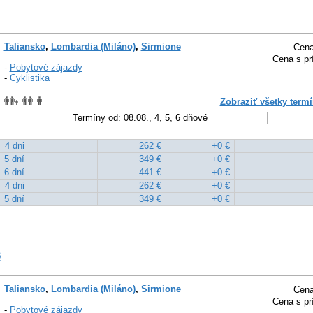
Taliansko
,
Lombardia (Miláno)
,
Sirmione
Cena
Cena s pr
-
Pobytové zájazdy
-
Cyklistika
Zobraziť všetky termí
Termíny od: 08.08., 4, 5, 6 dňové
4 dni
262 €
+0 €
5 dní
349 €
+0 €
6 dní
441 €
+0 €
4 dni
262 €
+0 €
5 dní
349 €
+0 €
6
Taliansko
,
Lombardia (Miláno)
,
Sirmione
Cena
Cena s pr
-
Pobytové zájazdy