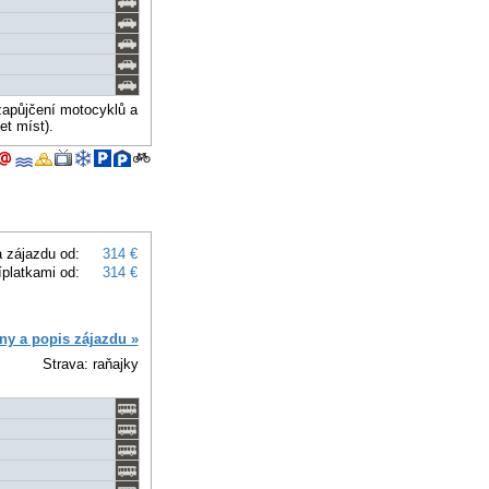
zapůjčení motocyklů a
et míst).
 zájazdu od:
314 €
íplatkami od:
314 €
ny a popis zájazdu »
Strava: raňajky