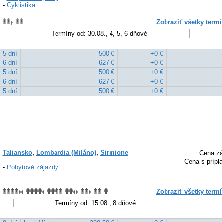
-
Cyklistika
Zobraziť všetky termí
Termíny od: 30.08., 4, 5, 6 dňové
5 dní
500 €
+0 €
6 dní
627 €
+0 €
5 dní
500 €
+0 €
6 dní
627 €
+0 €
5 dní
500 €
+0 €
Taliansko
,
Lombardia (Miláno)
,
Sirmione
Cena zá
Cena s prípl
-
Pobytové zájazdy
Zobraziť všetky termí
Termíny od: 15.08., 8 dňové