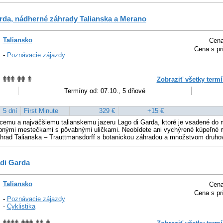
rda, nádherné záhrady Talianska a Merano
Taliansko
Cena
Cena s pr
-
Poznávacie zájazdy
Zobraziť všetky termí
Termíny od: 07.10., 5 dňové
5 dní
First Minute
329 €
+15 €
úcemu a najväčšiemu talianskemu jazeru Lago di Garda, ktoré je vsadené do 
bnými mestečkami s pôvabnými uličkami. Neobídete ani vychýrené kúpeľné
áhrad Talianska – Trauttmansdorff s botanickou záhradou a množstvom druho
di Garda
Taliansko
Cena
Cena s pr
-
Poznávacie zájazdy
-
Cyklistika