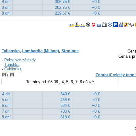
8 dní
306,75 €
+0 €
8 dní
282,75 €
+0 €
8 dní
229,67 €
+0 €
Taliansko
,
Lombardia (Miláno)
,
Sirmione
Cena
Cena s pr
-
Pobytové zájazdy
-
Turistika
-
Cyklistika
Zobraziť všetky termí
Termíny od: 08.08., 4, 5, 6, 7, 8 dňové
4 dni
349 €
+0 €
5 dní
468 €
+0 €
6 dní
584 €
+0 €
7 dní
703 €
+0 €
8 dní
818 €
+0 €