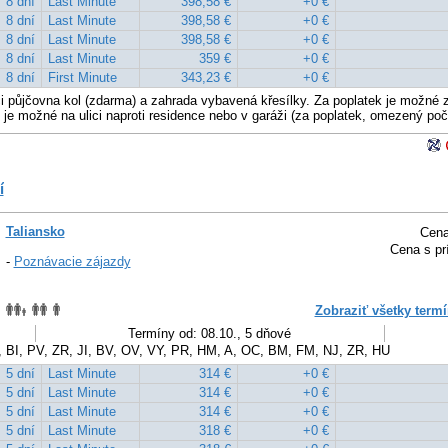
8 dní
Last Minute
398,58 €
+0 €
8 dní
Last Minute
398,58 €
+0 €
8 dní
Last Minute
398,58 €
+0 €
8 dní
Last Minute
359 €
+0 €
8 dní
First Minute
343,23 €
+0 €
ci půjčovna kol (zdarma) a zahrada vybavená křesílky. Za poplatek je možné 
í je možné na ulici naproti residence nebo v garáži (za poplatek, omezený poč
í
Taliansko
Cena
Cena s pr
-
Poznávacie zájazdy
Zobraziť všetky termí
Termíny od: 08.10., 5 dňové
 BI, PV, ZR, JI, BV, OV, VY, PR, HM, A, OC, BM, FM, NJ, ZR, HU
5 dní
Last Minute
314 €
+0 €
5 dní
Last Minute
314 €
+0 €
5 dní
Last Minute
314 €
+0 €
5 dní
Last Minute
318 €
+0 €