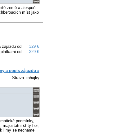
anité země a alespoň
chberoucích míst jako
 zájazdu od:
329 €
íplatkami od:
329 €
ny a popis zájazdu »
Strava: raňajky
limatické podmínky,
majestátní štíty hor,
tak i my se necháme