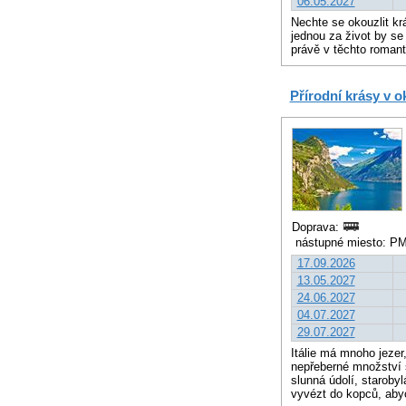
06.05.2027
Nechte se okouzlit kr
jednou za život by se
právě v těchto roman
Přírodní krásy v o
Doprava:
nástupné miesto: PM
17.09.2026
13.05.2027
24.06.2027
04.07.2027
29.07.2027
Itálie má mnoho jezer
nepřeberné množství s
slunná údolí, staroby
vyvézt do kopců, aby