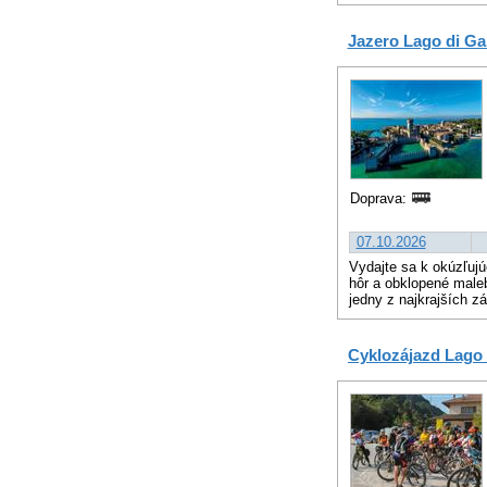
Jazero Lago di Ga
Doprava:
07.10.2026
Vydajte sa k okúzľuj
hôr a obklopené male
jedny z najkrajších z
Cyklozájazd Lago 