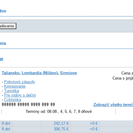
dov
nia
ge
Taliansko
,
Lombardia (Miláno)
,
Sirmione
Cena z
Cena s príp
-
Pobytové zájazdy
-
Kempovanie
-
Turistika
-
Pre rodiny s deťmi
-
Cyklistika
Zobraziť všetky termí
Termíny od: 08.08., 4, 5, 6, 7, 8 dňové
8 dní
242,17 €
+0 €
8 dní
306,75 €
+0 €