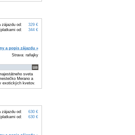
 zájazdu od:
329 €
íplatkami od:
344 €
ny a popis zájazdu »
Strava: raňajky
majestátneho sveta
 mestečko Merano a
v exotických kvetov.
 zájazdu od:
630 €
íplatkami od:
630 €