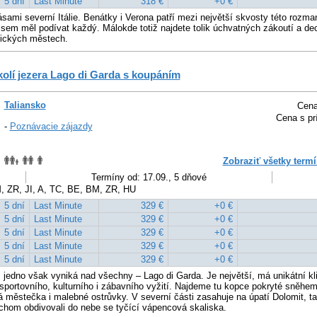
5 dní
Last Minute
318 €
+0 €
ásami severní Itálie. Benátky i Verona patří mezi největší skvosty této rozm
 sem měl podívat každý. Málokde totiž najdete tolik úchvatných zákoutí a de
tických městech.
kolí jezera Lago di Garda s koupáním
Taliansko
Cena
Cena s pr
-
Poznávacie zájazdy
Zobraziť všetky termí
Termíny od: 17.09., 5 dňové
, ZR, JI, A, TC, BE, BM, ZR, HU
5 dní
Last Minute
329 €
+0 €
5 dní
Last Minute
329 €
+0 €
5 dní
Last Minute
329 €
+0 €
5 dní
Last Minute
329 €
+0 €
5 dní
Last Minute
329 €
+0 €
, jedno však vyniká nad všechny – Lago di Garda. Je největší, má unikátní k
portovního, kulturního i zábavního vyžití. Najdeme tu kopce pokryté sněhem, 
lá městečka i malebné ostrůvky. V severní části zasahuje na úpatí Dolomit, 
chom obdivovali do nebe se tyčící vápencová skaliska.