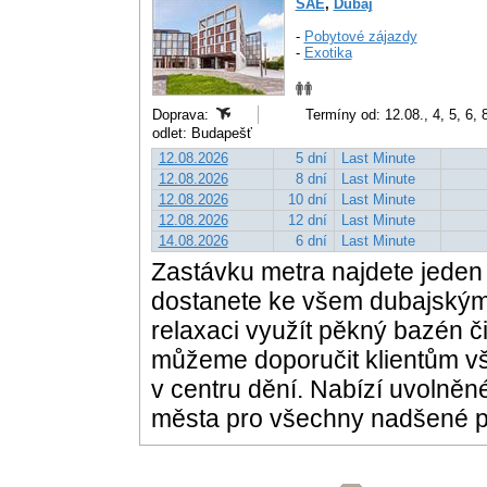
SAE
,
Dubaj
-
Pobytové zájazdy
-
Exotika
Doprava:
Termíny od: 12.08., 4, 5, 6, 
odlet: Budapešť
12.08.2026
5 dní
Last Minute
12.08.2026
8 dní
Last Minute
12.08.2026
10 dní
Last Minute
12.08.2026
12 dní
Last Minute
14.08.2026
6 dní
Last Minute
Zastávku metra najdete jeden 
dostanete ke všem dubajským 
relaxaci využít pěkný bazén či
můžeme doporučit klientům vše
v centru dění. Nabízí uvolněné
města pro všechny nadšené p