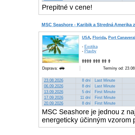
Prepitné v cene!
MSC Seashore - Karibik a Stredná Amerika z
USA
,
Florida
,
Port Canavera
-
Exotika
-
Plavby
Doprava:
Termíny od: 23.08.
23.08.2026
8 dní
Last Minute
06.09.2026
8 dní
Last Minute
13.09.2026
5 dní
First Minute
17.09.2026
11 dní
First Minute
20.09.2026
8 dní
First Minute
MSC Seashore je jednou z naje
energeticky účinným vzorom 