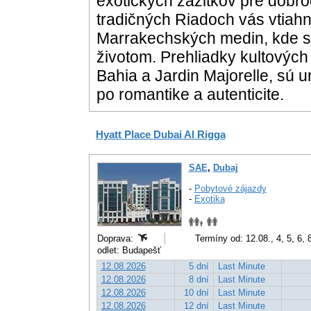
exotických zážitkov pre dobr
tradičných Riadoch vás vtiah
Marrakechských medin, kde s
životom. Prehliadky kultových 
Bahia a Jardin Majorelle, sú u
po romantike a autenticite.
Hyatt Place Dubai Al Rigga
SAE
,
Dubaj
-
Pobytové zájazdy
-
Exotika
Doprava:
Termíny od: 12.08., 4, 5, 6, 
odlet: Budapešť
12.08.2026
5 dní
Last Minute
12.08.2026
8 dní
Last Minute
12.08.2026
10 dní
Last Minute
12.08.2026
12 dní
Last Minute