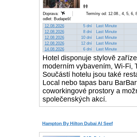
Doprava:
Termíny od: 12.08., 4, 5, 6, 
odlet: Budapešť
12.08.2026
5 dní
Last Minute
12.08.2026
8 dní
Last Minute
12.08.2026
10 dní
Last Minute
12.08.2026
12 dní
Last Minute
14.08.2026
6 dní
Last Minute
Hotel disponuje stylově zaříz
moderním vybavením, Wi-Fi, 
Součástí hotelu jsou také res
Local nebo tapas baru BarBary
coworkingové prostory a možn
společenských akcí.
Hampton By Hilton Dubai Al Seef