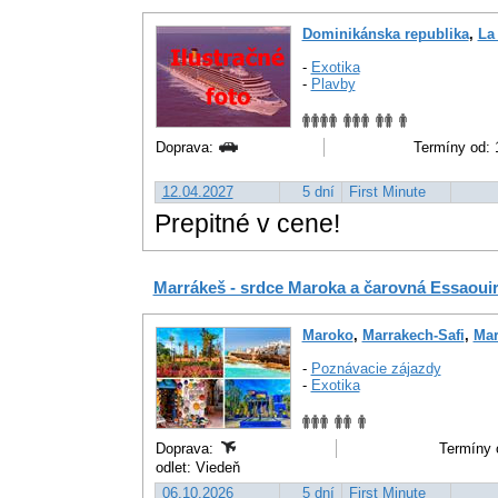
Dominikánska republika
,
La
-
Exotika
-
Plavby
Doprava:
Termíny od: 
12.04.2027
5 dní
First Minute
Prepitné v cene!
Marrákeš - srdce Maroka a čarovná Essaou
Maroko
,
Marrakech-Safi
,
Mar
-
Poznávacie zájazdy
-
Exotika
Doprava:
Termíny 
odlet: Viedeň
06.10.2026
5 dní
First Minute