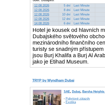
odlet: Budapešť
12.08.2026
5 dní
Last Minute
12.08.2026
8 dní
Last Minute
12.08.2026
10 dní
Last Minute
12.08.2026
12 dní
Last Minute
14.08.2026
6 dní
Last Minute
Hotel je kousek od hlavních 
Dubajského světového obchod
mezinárodního finančního cent
turisty se snadným přístupem
jsou Burj Khalifa a Burj Al Ar
jako je Etihad Museum.
TRYP by Wyndham Dubai
SAE
,
Dubaj
,
Barsha Heights
-
Pobytové zájazdy
-
Exotika