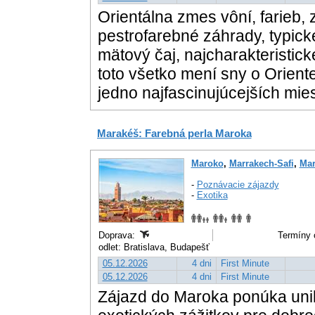
Orientálna zmes vôní, farieb,
pestrofarebné záhrady, typické
mätový čaj, najcharakteristick
toto všetko mení sny o Orient
jedno najfascinujúcejších mie
Marakéš: Farebná perla Maroka
Maroko
,
Marrakech-Safi
,
Mar
-
Poznávacie zájazdy
-
Exotika
Doprava:
Termíny 
odlet: Bratislava, Budapešť
05.12.2026
4 dni
First Minute
05.12.2026
4 dni
First Minute
Zájazd do Maroka ponúka unik