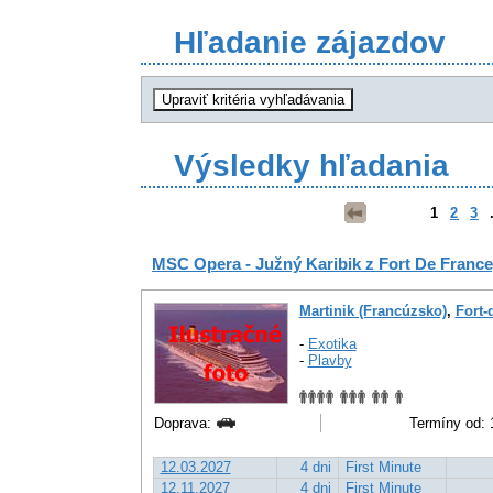
Hľadanie zájazdov
Výsledky hľadania
1
2
3
.
MSC Opera - Južný Karibik z Fort De France,
Martinik (Francúzsko)
,
Fort-
-
Exotika
-
Plavby
Doprava:
Termíny od: 
12.03.2027
4 dni
First Minute
12.11.2027
4 dni
First Minute