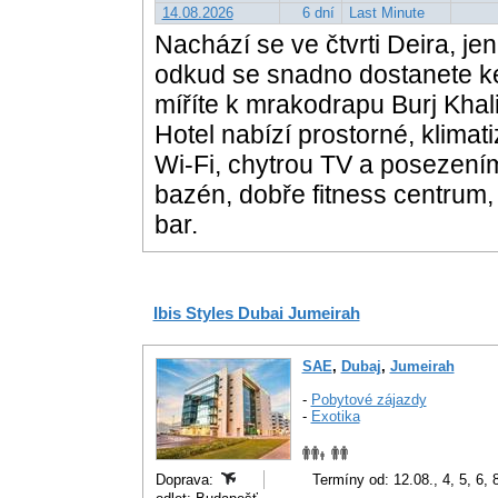
14.08.2026
6 dní
Last Minute
Nachází se ve čtvrti Deira, je
odkud se snadno dostanete ke
míříte k mrakodrapu Burj Khali
Hotel nabízí prostorné, klimat
Wi-Fi, chytrou TV a posezení
bazén, dobře fitness centrum,
bar.
Ibis Styles Dubai Jumeirah
SAE
,
Dubaj
,
Jumeirah
-
Pobytové zájazdy
-
Exotika
Doprava:
Termíny od: 12.08., 4, 5, 6, 