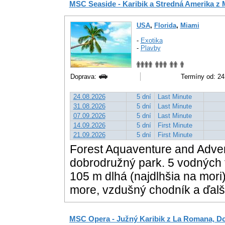
MSC Seaside - Karibik a Stredná Amerika z 
USA
,
Florida
,
Miami
-
Exotika
-
Plavby
Doprava:
Termíny od: 24.
24.08.2026
5 dní
Last Minute
31.08.2026
5 dní
Last Minute
07.09.2026
5 dní
Last Minute
14.09.2026
5 dní
First Minute
21.09.2026
5 dní
First Minute
Forest Aquaventure and Adven
dobrodružný park. 5 vodných 
105 m dlhá (najdlhšia na mor
more, vzdušný chodník a ďalši
MSC Opera - Južný Karibik z La Romana, Do