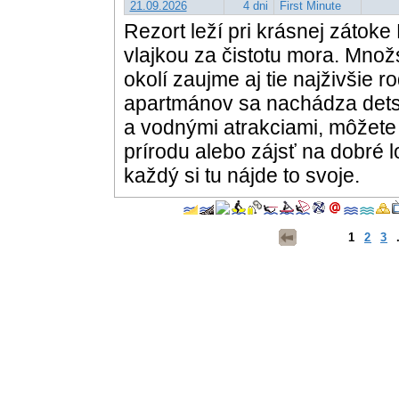
21.09.2026
4 dni
First Minute
Rezort leží pri krásnej zátok
vlajkou za čistotu mora. Množs
okolí zaujme aj tie najživšie r
apartmánov sa nachádza dets
a vodnými atrakciami, môžete 
prírodu alebo zájsť na dobré 
každý si tu nájde to svoje.
1
2
3
.