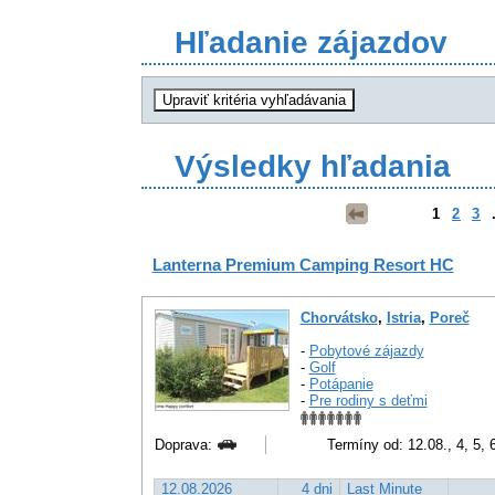
Hľadanie zájazdov
Výsledky hľadania
1
2
3
.
Lanterna Premium Camping Resort HC
Chorvátsko
,
Istria
,
Poreč
-
Pobytové zájazdy
-
Golf
-
Potápanie
-
Pre rodiny s deťmi
Doprava:
Termíny od: 12.08., 4, 5, 6
12.08.2026
4 dni
Last Minute