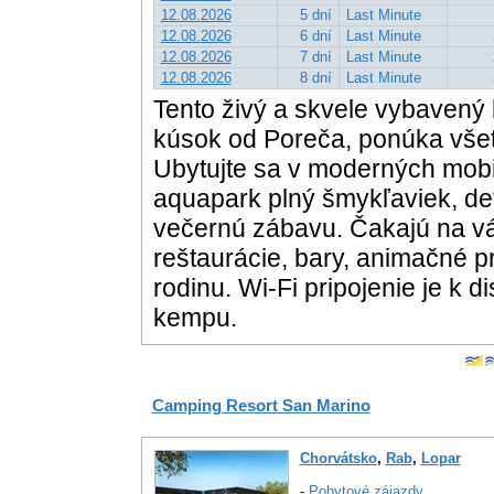
12.08.2026
5 dní
Last Minute
12.08.2026
6 dní
Last Minute
12.08.2026
7 dní
Last Minute
12.08.2026
8 dní
Last Minute
Tento živý a skvele vybavený
kúsok od Poreča, ponúka všet
Ubytujte sa v moderných mobi
aquapark plný šmykľaviek, dets
večernú zábavu. Čakajú na vá
reštaurácie, bary, animačné p
rodinu. Wi-Fi pripojenie je k 
kempu.
Camping Resort San Marino
Chorvátsko
,
Rab
,
Lopar
-
Pobytové zájazdy