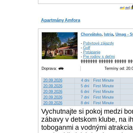
Apartmány Amfora
Chorvátsko
,
Istria
,
Umag - St
-
Pobytové zájazdy
-
Golf
-
Potápanie
-
Pre rodiny s deťmi
Doprava:
Termíny od: 20.0
20.09.2026
4 dni
First Minute
20.09.2026
5 dní
First Minute
20.09.2026
6 dní
First Minute
20.09.2026
7 dní
First Minute
20.09.2026
8 dní
First Minute
Vychutnajte si pokoj medzi bor
zábavy v detskom klube, na i
toboganmi a vodnými atrakciam