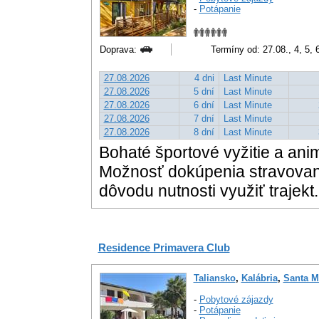
-
Potápanie
Doprava:
Termíny od: 27.08., 4, 5, 6
27.08.2026
4 dni
Last Minute
27.08.2026
5 dní
Last Minute
27.08.2026
6 dní
Last Minute
27.08.2026
7 dní
Last Minute
27.08.2026
8 dní
Last Minute
Bohaté športové vyžitie a ani
Možnosť dokúpenia stravovania
dôvodu nutnosti využiť trajekt.
Residence Primavera Club
Taliansko
,
Kalábria
,
Santa M
-
Pobytové zájazdy
-
Potápanie