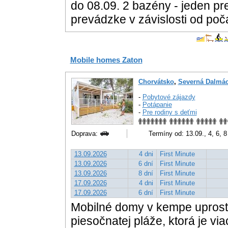
do 08.09. 2 bazény - jeden pre
prevádzke v závislosti od poč
Mobile homes Zaton
Chorvátsko
,
Severná Dalmác
-
Pobytové zájazdy
-
Potápanie
-
Pre rodiny s deťmi
Doprava:
Termíny od: 13.09., 4, 6, 
13.09.2026
4 dni
First Minute
13.09.2026
6 dní
First Minute
13.09.2026
8 dní
First Minute
17.09.2026
4 dni
First Minute
17.09.2026
6 dní
First Minute
Mobilné domy v kempe uprostr
piesočnatej pláže, ktorá je vi