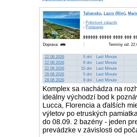
Taliansko
,
Lazio (Rím)
,
Mari
-
Pobytové zájazdy
-
Potápanie
Doprava:
Termíny od: 22.0
22.08.2026
5 dní
Last Minute
22.08.2026
8 dní
Last Minute
22.08.2026
15 dní
Last Minute
29.08.2026
5 dní
Last Minute
29.08.2026
8 dní
Last Minute
Komplex sa nachádza na rozhr
ideálny východzí bod k pozná
Lucca, Florencia a ďalších m
výletov po etruských pamiatk
do 08.09. 2 bazény - jeden pre
prevádzke v závislosti od poč