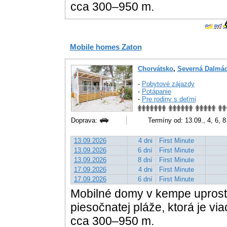
cca 300–950 m.
Mobile homes Zaton
Chorvátsko
,
Severná Dalmác
-
Pobytové zájazdy
-
Potápanie
-
Pre rodiny s deťmi
Doprava:
Termíny od: 13.09., 4, 6, 
13.09.2026
4 dni
First Minute
13.09.2026
6 dní
First Minute
13.09.2026
8 dní
First Minute
17.09.2026
4 dni
First Minute
17.09.2026
6 dní
First Minute
Mobilné domy v kempe uprostr
piesočnatej pláže, ktorá je vi
cca 300–950 m.