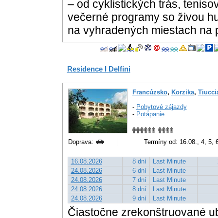
– od cyklistických trás, teniso
večerné programy so živou hu
na vyhradených miestach na p
Residence I Delfini
Francúzsko
,
Korzika
,
Tiucci
-
Pobytové zájazdy
-
Potápanie
Doprava:
Termíny od: 16.08., 4, 5, 6
16.08.2026
8 dní
Last Minute
24.08.2026
6 dní
Last Minute
24.08.2026
7 dní
Last Minute
24.08.2026
8 dní
Last Minute
24.08.2026
9 dní
Last Minute
Čiastočne zrekonštruované ub