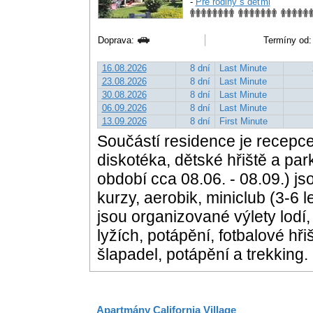
-
Pre rodiny s deťmi
Doprava:
Termíny od:
16.08.2026
8 dní
Last Minute
23.08.2026
8 dní
Last Minute
30.08.2026
8 dní
Last Minute
06.09.2026
8 dní
Last Minute
13.09.2026
8 dní
First Minute
Součástí residence je recepce
diskotéka, dětské hřiště a par
období cca 08.06. - 08.09.) js
kurzy, aerobik, miniclub (3-6 l
jsou organizované výlety lodí,
lyžích, potápění, fotbalové hři
šlapadel, potápění a trekking.
Apartmány California Village