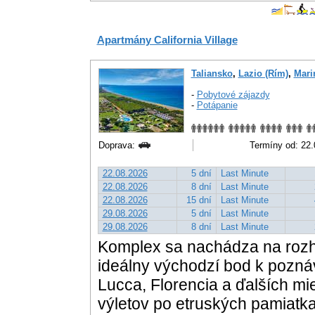
Apartmány California Village
Taliansko
,
Lazio (Rím)
,
Mari
-
Pobytové zájazdy
-
Potápanie
Doprava:
Termíny od: 22.0
22.08.2026
5 dní
Last Minute
22.08.2026
8 dní
Last Minute
22.08.2026
15 dní
Last Minute
29.08.2026
5 dní
Last Minute
29.08.2026
8 dní
Last Minute
Komplex sa nachádza na rozhr
ideálny východzí bod k pozná
Lucca, Florencia a ďalších m
výletov po etruských pamiatk