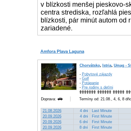
v blízkosti menšej pieskovo-s
centra strediska, rozľahlá pie
blízkosti, pár minút autom od
zariadené.
Amfora Plava Laguna
Chorvátsko
,
Istria
,
Umag - St
-
Pobytové zájazdy
-
Golf
-
Potápanie
-
Pre rodiny s deťmi
Doprava:
Termíny od: 21.08., 4, 6, 8 dň
21.08.2026
4 dni
Last Minute
20.09.2026
4 dni
First Minute
20.09.2026
6 dní
First Minute
20.09.2026
8 dní
First Minute