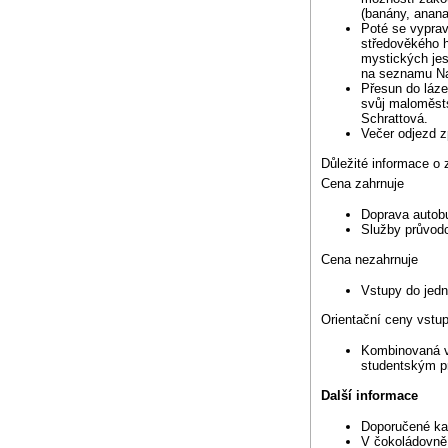
(banány, anana
Poté se vypra
středověkého 
mystických jes
na seznamu Nat
Přesun do láze
svůj maloměsts
Schrattová.
Večer odjezd z
Důležité informace o 
Cena zahrnuje
Doprava autob
Služby průvod
Cena nezahrnuje
Vstupy do jedn
Orientační ceny vstu
Kombinovaná vs
studentským pr
Další informace
Doporučené ka
V čokoládovně 