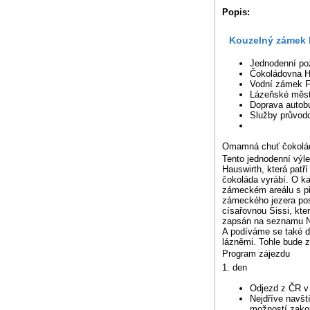
Popis:
Kouzelný zámek 
Jednodenní po
Čokoládovna H
Vodní zámek F
Lázeňské měs
Doprava auto
Služby průvod
Omamná chuť čokolád
Tento jednodenní výl
Hauswirth, která patř
čokoláda vyrábí. O ka
zámeckém areálu s p
zámeckého jezera post
císařovnou Sissi, kt
zapsán na seznamu Nat
A podíváme se také d
lázněmi. Tohle bude z
Program zájezdu
1. den
Odjezd z ČR v
Nejdříve navšt
možností zakou