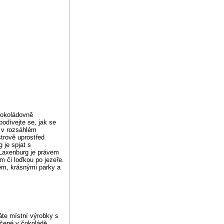
čokoládovně
odívejte se, jak se
u v rozsáhlém
rově uprostřed
 je spjat s
 Laxenburg je právem
m či loďkou po jezeře.
em, krásnými parky a
áte místní výrobky s
áčené v čokoládě