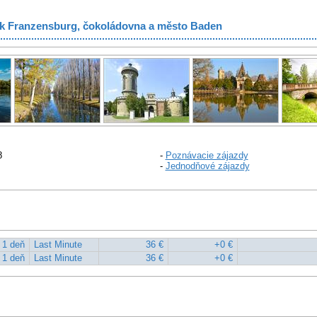
k Franzensburg, čokoládovna a město Baden
8
-
Poznávacie zájazdy
-
Jednodňové zájazdy
1 deň
Last Minute
36 €
+0 €
1 deň
Last Minute
36 €
+0 €