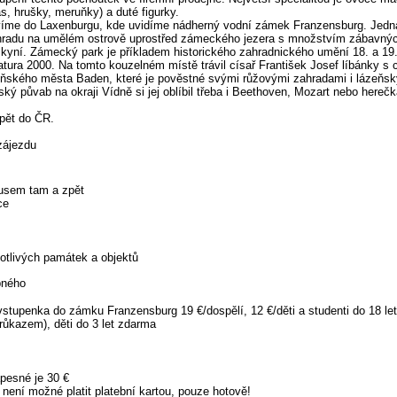
s, hrušky, meruňky) a duté figurky.
víme do Laxenburgu, kde uvidíme nádherný vodní zámek Franzensburg. Jedn
hradu na umělém ostrově uprostřed zámeckého jezera s množstvím zábavnýc
kyní. Zámecký park je příkladem historického zahradnického umění 18. a 19. 
ura 2000. Na tomto kouzelném místě trávil císař František Josef líbánky s c
ňského města Baden, které je pověstné svými růžovými zahradami i lázeňs
ký půvab na okraji Vídně si jej oblíbil třeba i Beethoven, Mozart nebo herečk
pět do ČR.
zájezdu
usem tam a zpět
ce
otlivých památek a objektů
pného
tupenka do zámku Franzensburg 19 €/dospělí, 12 €/děti a studenti do 18 let
ůkazem), děti do 3 let zdarma
pesné je 30 €
není možné platit platební kartou, pouze hotově!