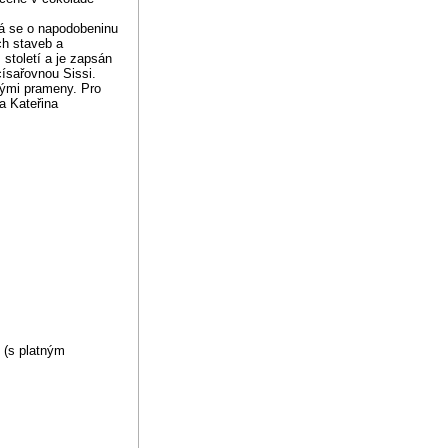
á se o napodobeninu
h staveb a
století a je zapsán
ísařovnou Sissi.
kými prameny. Pro
a Kateřina
 (s platným