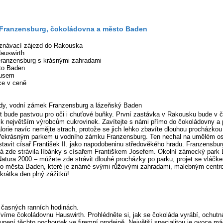
Franzensburg, čokoládovna a město Baden
znávací zájezd do Rakouska
auswirth
ranzensburg s krásnými zahradami
to Baden
busem
ce v ceně
y, vodní zámek Franzensburg a lázeňský Baden
et bude pastvou pro oči i chuťové buňky. První zastávka v Rakousku bude v 
í k největším výrobcům cukrovinek. Zavítejte s námi přímo do čokoládovny a p
lorie navíc nemějte strach, protože se jich lehko zbavíte dlouhou procházko
řekrásným parkem u vodního zámku Franzensburg. Ten nechal na umělém ost
avit císař František II. jako napodobeninu středověkého hradu. Franzensburg
erá zde strávila líbánky s císařem Františkem Josefem. Okolní zámecký park
ura 2000 – můžete zde strávit dlouhé procházky po parku, projet se vláčke
o města Baden, které je známé svými růžovými zahradami, malebným centr
krátka den plný zážitků!
 časných ranních hodinách.
ívíme čokoládovnu Hauswirth. Prohlédněte si, jak se čokoláda vyrábí, ochutn
pení těchto pochoutek ve firemní prodejně. Největší specialitou je ovoce m