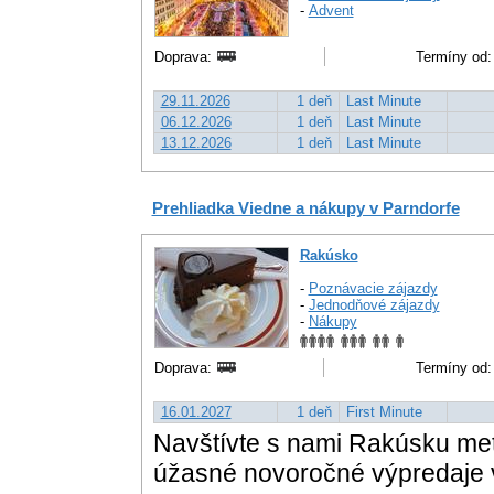
-
Advent
Doprava:
Termíny od:
29.11.2026
1 deň
Last Minute
06.12.2026
1 deň
Last Minute
13.12.2026
1 deň
Last Minute
Prehliadka Viedne a nákupy v Parndorfe
Rakúsko
-
Poznávacie zájazdy
-
Jednodňové zájazdy
-
Nákupy
Doprava:
Termíny od:
16.01.2027
1 deň
First Minute
Navštívte s nami Rakúsku met
úžasné novoročné výpredaje 