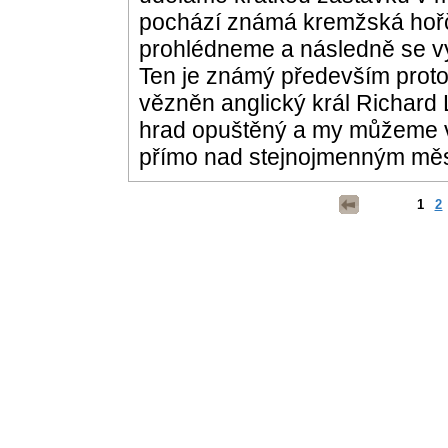
pochází známá kremžská hořč
prohlédneme a následně se v
Ten je známý především proto, 
vězněn anglický král Richard L
hrad opuštěný a my můžeme vid
přímo nad stejnojmenným měs
1
2