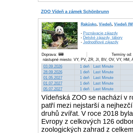
ZOO Vídeň a zámek Schönbrunn
Rakúsko
,
Viedeň
,
Viedeň (W
-
Poznávacie zájazdy
-
Detské zájazdy, tábory
-
Jednodňové zájazdy
Doprava:
Termíny od: 
nástupné miesto: VY, PV, ZR, JI, BV, OV, VY, HM,
03.09.2026
1 deň
Last Minute
28.09.2026
1 deň
Last Minute
01.05.2027
1 deň
Last Minute
01.07.2027
1 deň
Last Minute
05.07.2027
1 deň
Last Minute
Vídeňská ZOO se nachází v 
patří mezi nejstarší a nejhez
druhů zvířat. V roce 2018 byl
Evropy z celkových 126 odbo
zoologických zahrad z celkem