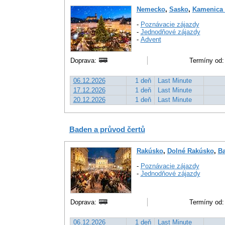
Nemecko
,
Sasko
,
Kamenica 
-
Poznávacie zájazdy
-
Jednodňové zájazdy
-
Advent
Doprava:
Termíny od:
06.12.2026
1 deň
Last Minute
17.12.2026
1 deň
Last Minute
20.12.2026
1 deň
Last Minute
Baden a průvod čertů
Rakúsko
,
Dolné Rakúsko
,
B
-
Poznávacie zájazdy
-
Jednodňové zájazdy
Doprava:
Termíny od:
06.12.2026
1 deň
Last Minute