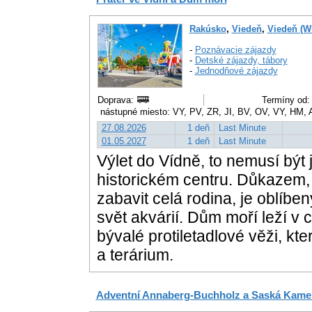
Rakúsko
,
Viedeň
,
Viedeň (W
-
Poznávacie zájazdy
-
Detské zájazdy, tábory
-
Jednodňové zájazdy
Doprava:
Termíny od: 
nástupné miesto: VY, PV, ZR, JI, BV, OV, VY, HM,
27.08.2026
1 deň
Last Minute
01.05.2027
1 deň
Last Minute
Výlet do Vídně, to nemusí být
historickém centru. Důkazem,
zabavit celá rodina, je oblíbe
svět akvárií. Dům moří leží v
bývalé protiletadlové věži, k
a terárium.
Adventní Annaberg-Buchholz a Saská Kame