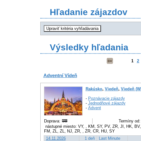
Hľadanie zájazdov
Výsledky hľadania
1
2
Adventní Vídeň
Rakúsko
,
Viedeň
,
Viedeň (W
-
Poznávacie zájazdy
-
Jednodňové zájazdy
-
Advent
Doprava:
Termíny od:
nástupné miesto: VY, , KM, SY, PV, ZR, JI, HK, BV
FM, ZL, ZL, NJ, ZR, , ZR, CR, HU, SY
14.11.2026
1 deň
Last Minute