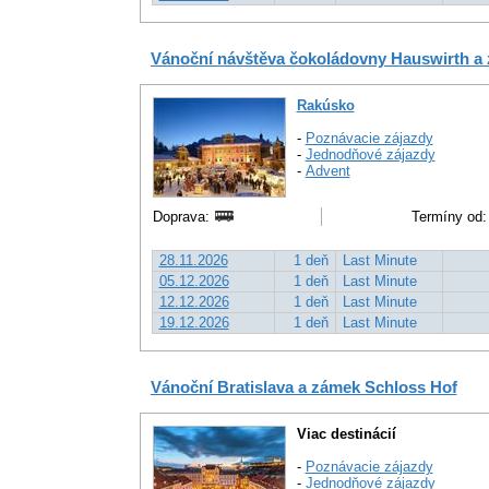
Vánoční návštěva čokoládovny Hauswirth a
Rakúsko
-
Poznávacie zájazdy
-
Jednodňové zájazdy
-
Advent
Doprava:
Termíny od:
28.11.2026
1 deň
Last Minute
05.12.2026
1 deň
Last Minute
12.12.2026
1 deň
Last Minute
19.12.2026
1 deň
Last Minute
Vánoční Bratislava a zámek Schloss Hof
Viac destinácií
-
Poznávacie zájazdy
-
Jednodňové zájazdy