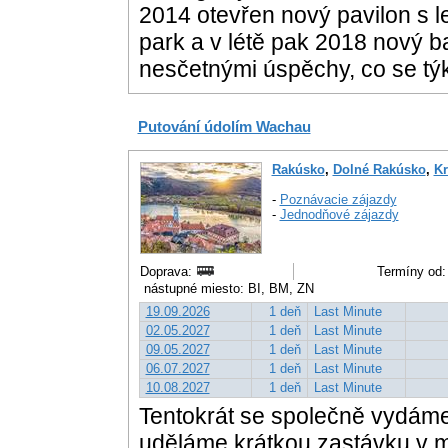
2014 otevřen nový pavilon s l
park a v létě pak 2018 nový 
nesčetnými úspěchy, co se tý
Putování údolím Wachau
Rakúsko
,
Dolné Rakúsko
,
Kr
-
Poznávacie zájazdy
-
Jednodňové zájazdy
Doprava:
Termíny od:
nástupné miesto: BI, BM, ZN
19.09.2026
1 deň
Last Minute
02.05.2027
1 deň
Last Minute
09.05.2027
1 deň
Last Minute
06.07.2027
1 deň
Last Minute
10.08.2027
1 deň
Last Minute
Tentokrát se společně vydáme
uděláme krátkou zastávku v 