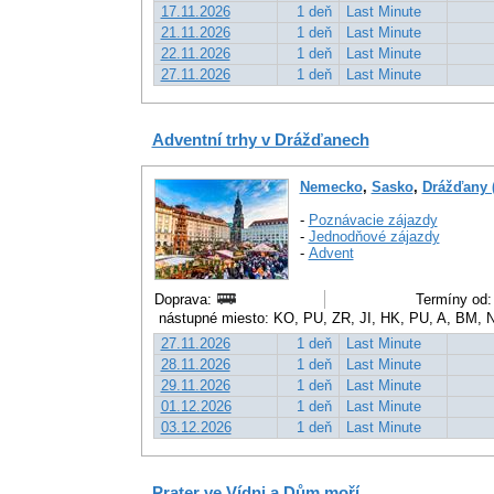
17.11.2026
1 deň
Last Minute
21.11.2026
1 deň
Last Minute
22.11.2026
1 deň
Last Minute
27.11.2026
1 deň
Last Minute
Adventní trhy v Drážďanech
Nemecko
,
Sasko
,
Drážďany 
-
Poznávacie zájazdy
-
Jednodňové zájazdy
-
Advent
Doprava:
Termíny od:
nástupné miesto: KO, PU, ZR, JI, HK, PU, A, BM, N
27.11.2026
1 deň
Last Minute
28.11.2026
1 deň
Last Minute
29.11.2026
1 deň
Last Minute
01.12.2026
1 deň
Last Minute
03.12.2026
1 deň
Last Minute
Prater ve Vídni a Dům moří