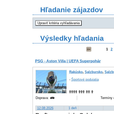
Hľadanie zájazdov
Výsledky hľadania
1
2
PSG - Aston Villa | UEFA Superpohár
Rakúsko
,
Salzbursko
,
Salzb
-
Športové podujatia
Doprava:
Termíny 
12.08.2026
1 deň