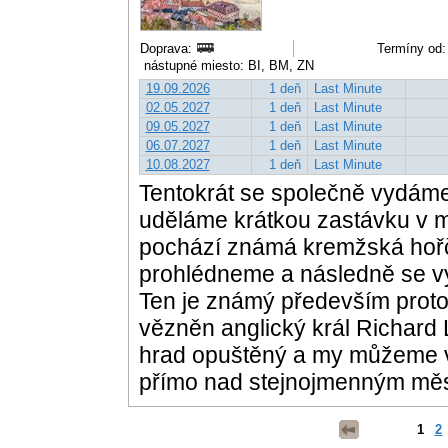
Doprava:
Termíny od:
nástupné miesto: BI, BM, ZN
19.09.2026
1 deň
Last Minute
02.05.2027
1 deň
Last Minute
09.05.2027
1 deň
Last Minute
06.07.2027
1 deň
Last Minute
10.08.2027
1 deň
Last Minute
Tentokrát se společně vydáme
uděláme krátkou zastávku v 
pochází známá kremžská hořč
prohlédneme a následně se v
Ten je známý především proto, 
vězněn anglický král Richard L
hrad opuštěný a my můžeme vid
přímo nad stejnojmenným měs
1
2