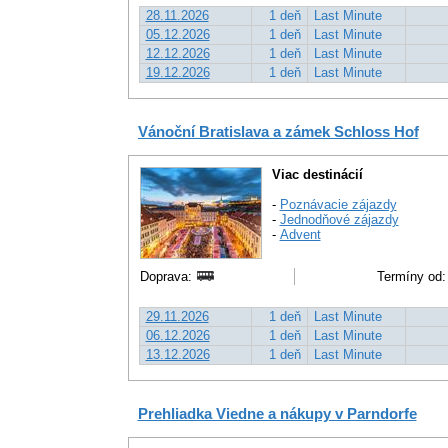
28.11.2026
1 deň
Last Minute
05.12.2026
1 deň
Last Minute
12.12.2026
1 deň
Last Minute
19.12.2026
1 deň
Last Minute
Vánoční Bratislava a zámek Schloss Hof
Viac destinácií
-
Poznávacie zájazdy
-
Jednodňové zájazdy
-
Advent
Doprava:
Termíny od:
29.11.2026
1 deň
Last Minute
06.12.2026
1 deň
Last Minute
13.12.2026
1 deň
Last Minute
Prehliadka Viedne a nákupy v Parndorfe