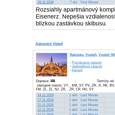
28.11.2026
7 dní
First Minute
Rozsiahly apartmánový komple
Eisenerz. Nepešia vzdialenos
blízkou zastávkou skibusu.
Adventní Vídeň
Rakúsko
,
Viedeň
,
Viedeň (W
-
Poznávacie zájazdy
-
Jednodňové zájazdy
-
Advent
Doprava:
Termíny od:
nástupné miesto: VY, , KM, SY, PV, ZR, JI, HK, BV
FM, ZL, ZL, NJ, ZR, , ZR, CR, HU, SY
14.11.2026
1 deň
Last Minute
17.11.2026
1 deň
Last Minute
21.11.2026
1 deň
Last Minute
22.11.2026
1 deň
Last Minute
27.11.2026
1 deň
Last Minute