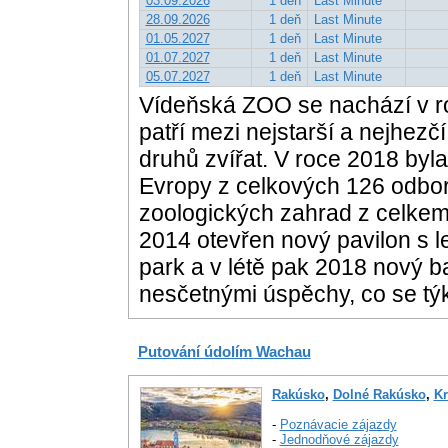
03.09.2026
1 deň
Last Minute
28.09.2026
1 deň
Last Minute
01.05.2027
1 deň
Last Minute
01.07.2027
1 deň
Last Minute
05.07.2027
1 deň
Last Minute
Vídeňská ZOO se nachází v 
patří mezi nejstarší a nejhez
druhů zvířat. V roce 2018 byl
Evropy z celkových 126 odbo
zoologických zahrad z celkem
2014 otevřen nový pavilon s l
park a v létě pak 2018 nový 
nesčetnými úspěchy, co se tý
Putování údolím Wachau
Rakúsko
,
Dolné Rakúsko
,
Kr
-
Poznávacie zájazdy
-
Jednodňové zájazdy