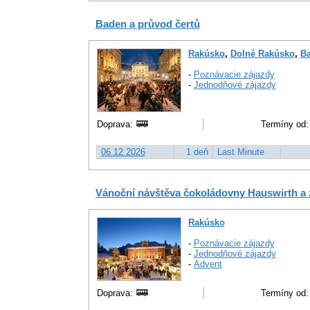
Baden a průvod čertů
Rakúsko
,
Dolné Rakúsko
,
B
-
Poznávacie zájazdy
-
Jednodňové zájazdy
Doprava:
Termíny od:
06.12.2026
1 deň
Last Minute
Vánoční návštěva čokoládovny Hauswirth a
Rakúsko
-
Poznávacie zájazdy
-
Jednodňové zájazdy
-
Advent
Doprava:
Termíny od: