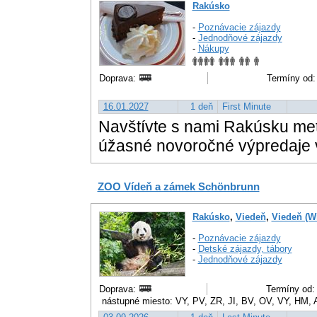
Rakúsko
-
Poznávacie zájazdy
-
Jednodňové zájazdy
-
Nákupy
Doprava:
Termíny od:
16.01.2027
1 deň
First Minute
Navštívte s nami Rakúsku met
úžasné novoročné výpredaje 
ZOO Vídeň a zámek Schönbrunn
Rakúsko
,
Viedeň
,
Viedeň (W
-
Poznávacie zájazdy
-
Detské zájazdy, tábory
-
Jednodňové zájazdy
Doprava:
Termíny od: 
nástupné miesto: VY, PV, ZR, JI, BV, OV, VY, HM,