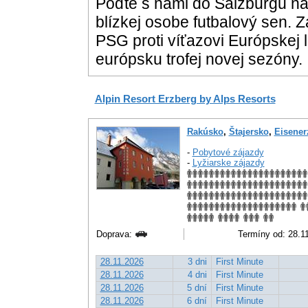
Poďte s nami do Salzburgu na
blízkej osobe futbalový sen. Z
PSG
proti víťazovi Európskej l
európsku trofej novej sezóny.
Alpin Resort Erzberg by Alps Resorts
Rakúsko
,
Štajersko
,
Eisener
-
Pobytové zájazdy
-
Lyžiarske zájazdy
Doprava:
Termíny od: 28.11.
28.11.2026
3 dni
First Minute
28.11.2026
4 dni
First Minute
28.11.2026
5 dní
First Minute
28.11.2026
6 dní
First Minute