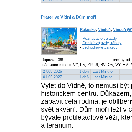
Prater ve Vídni a Dům moří
Rakúsko
,
Viedeň
,
Viedeň (W
-
Poznávacie zájazdy
-
Detské zájazdy, tábory
-
Jednodňové zájazdy
Doprava:
Termíny od: 
nástupné miesto: VY, PV, ZR, JI, BV, OV, VY, HM,
27.08.2026
1 deň
Last Minute
01.05.2027
1 deň
Last Minute
Výlet do Vídně, to nemusí být
historickém centru. Důkazem,
zabavit celá rodina, je oblíbe
svět akvárií. Dům moří leží v
bývalé protiletadlové věži, k
a terárium.