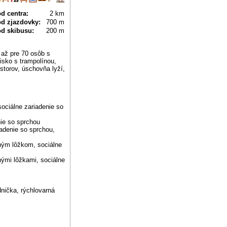
d centra:
2 km
od zjazdovky:
700 m
od skibusu:
200 m
 až pre 70 osôb s
isko s trampolínou,
storov, úschovňa lyží,
ociálne zariadenie so
ie so sprchou
adenie so sprchou,
ným lôžkom, sociálne
ými lôžkami, sociálne
adnička, rýchlovarná