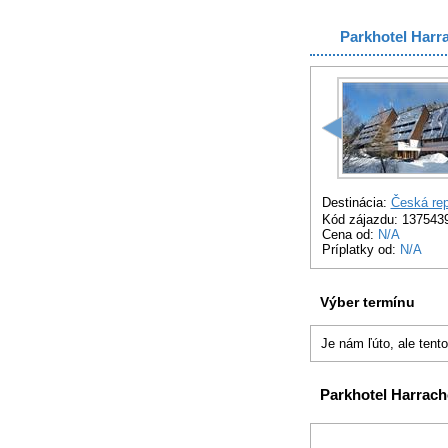
Parkhotel Harr
Destinácia:
Česká rep
Kód zájazdu: 137543
Cena od:
N/A
Príplatky od:
N/A
Výber termínu
Je nám ľúto, ale tent
Parkhotel Harrac