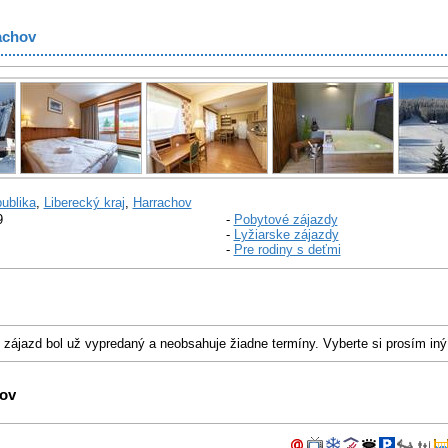
achov
ublika
,
Liberecký kraj
,
Harrachov
9
-
Pobytové zájazdy
-
Lyžiarske zájazdy
-
Pre rodiny s deťmi
o zájazd bol už vypredaný a neobsahuje žiadne termíny. Vyberte si prosím iný
hov