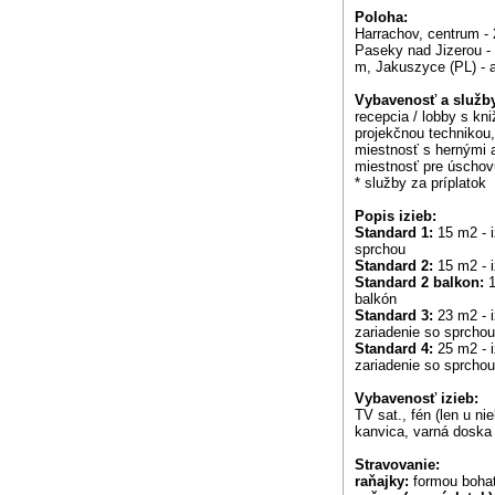
Poloha:
Harrachov, centrum - 
Paseky nad Jizerou - 
m, Jakuszyce (PL) - 
Vybavenosť a služby
recepcia / lobby s kn
projekčnou technikou,
miestnosť s hernými a
miestnosť pre úschov
* služby za príplatok
Popis izieb:
Standard 1:
15 m2 - i
sprchou
Standard 2:
15 m2 - i
Standard 2 balkon:
1
balkón
Standard 3:
23 m2 - i
zariadenie so sprchou
Standard 4:
25 m2 - i
zariadenie so sprchou
Vybavenosť izieb:
TV sat., fén (len u ni
kanvica, varná doska
Stravovanie:
raňajky:
formou bohat