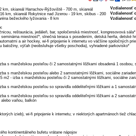
Vzdialenosť o
2 km, skiareál Harrachov-Rýžoviště - 700 m, skiareál
Vzdialenosť 
16 km, skiareál Rokytnice nad Jizerou - 19 km, skibus - 200
aréna bežeckého lyžovania - 8 km
Vzdialenosť 
:
ižnicou, reštaurácia, jedáleň, bar, spoločenská miestnosť, kongresovová sála*
 seminárna miestnosť*, slnečná terasa s posedením, detská herňa, detské hr
utomatmi a air hockey, wi-fi pripojenie k internetu vo väčšine spoločných prie
u batožiny, výťah (neobsluhuje všetky poschodia), vyhradené parkovisko*
zba s manželskou posteľou či 2 samostatnými lôžkami obsadená 1 osobou, s
zba s manželskou posteľou alebo 2 samostatnými lôžkami, sociálne zariaden
5 m2 - izba s manželskou posteľou či 2 samostatnými lôžkami, sociálne zari
zba s manželskou posteľou so spravidla oddeliteľnými lôžkami a 1 samostat
zba s manželskou posteľou so spravidla oddeliteľnými lôžkami a 2 samostatn
 alebo vaňou, balkón
ektorých izieb), wi-fi pripojenie k internetu; v niektorých apartmánoch tiež chl
ého kontinentálneho bufetu vrátane nápojov