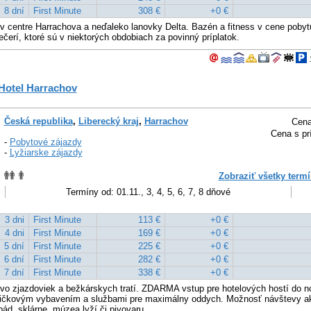
8 dní
First Minute
308 €
+0 €
v centre Harrachova a neďaleko lanovky Delta. Bazén a fitness v cene pobytu
čerí, ktoré sú v niektorých obdobiach za povinný príplatok.
Hotel Harrachov
Česká republika
,
Liberecký kraj
,
Harrachov
Cena
Cena s pr
-
Pobytové zájazdy
-
Lyžiarske zájazdy
Zobraziť všetky termí
Termíny od: 01.11., 3, 4, 5, 6, 7, 8 dňové
3 dni
First Minute
113 €
+0 €
4 dni
First Minute
169 €
+0 €
5 dní
First Minute
225 €
+0 €
6 dní
First Minute
282 €
+0 €
7 dní
First Minute
338 €
+0 €
tvo zjazdoviek a bežkárskych tratí. ZDARMA vstup pre hotelových hostí do n
kovým vybavením a službami pre maximálny oddych. Možnosť návštevy akt
d, sklárne, múzea lyží či pivovaru.