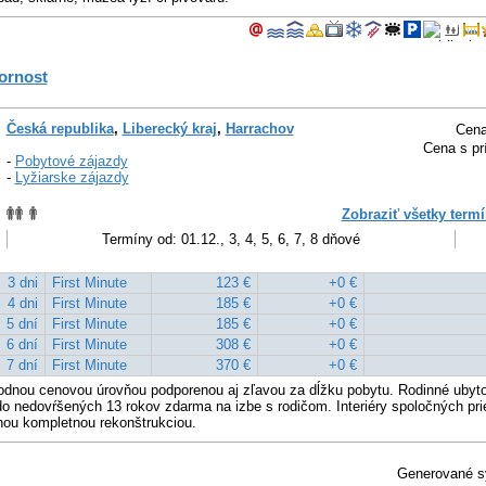
ornost
Česká republika
,
Liberecký kraj
,
Harrachov
Cena
Cena s pr
-
Pobytové zájazdy
-
Lyžiarske zájazdy
Zobraziť všetky termí
Termíny od: 01.12., 3, 4, 5, 6, 7, 8 dňové
3 dni
First Minute
123 €
+0 €
4 dni
First Minute
185 €
+0 €
5 dní
First Minute
185 €
+0 €
6 dní
First Minute
308 €
+0 €
7 dní
First Minute
370 €
+0 €
odnou cenovou úrovňou podporenou aj zľavou za dĺžku pobytu. Rodinné ubyt
do nedovŕšených 13 rokov zdarma na izbe s rodičom. Interiéry spoločných prie
nou kompletnou rekonštrukciou.
Generované 