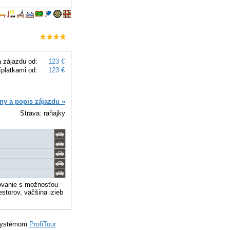
 zájazdu od:
123 €
íplatkami od:
123 €
ny a popis zájazdu »
Strava: raňajky
ovanie s možnosťou
storov, väčšina izieb
systémom
ProfiTour