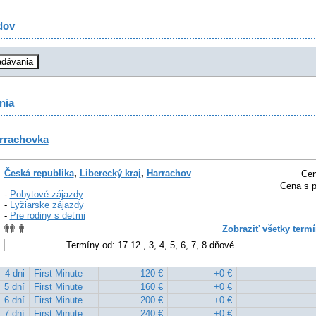
dov
nia
arrachovka
Česká republika
,
Liberecký kraj
,
Harrachov
Cen
Cena s p
-
Pobytové zájazdy
-
Lyžiarske zájazdy
-
Pre rodiny s deťmi
Zobraziť všetky termí
Termíny od: 17.12., 3, 4, 5, 6, 7, 8 dňové
4 dni
First Minute
120 €
+0 €
5 dní
First Minute
160 €
+0 €
6 dní
First Minute
200 €
+0 €
7 dní
First Minute
240 €
+0 €