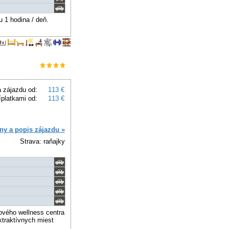
 1 hodina / deň.
 zájazdu od:
113 €
íplatkami od:
113 €
ny a popis zájazdu »
Strava: raňajky
ového wellness centra
raktívnych miest