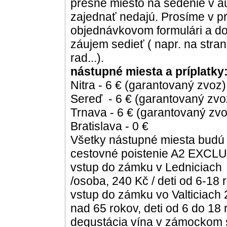
presné miesto na sedenie v a
zajednať nedajú. Prosíme v pr
objednávkovom formulári a do
záujem sedieť ( napr. na stran
rad...).
nástupné miesta a príplatky
Nitra - 6 € (garantovaný zvoz)
Sereď - 6 € (garantovaný zvo
Trnava - 6 € (garantovaný zvo
Bratislava - 0 €
Všetky nástupné miesta budú 
cestovné poistenie A2 EXCLUS
vstup do zámku v Ledniciach 
/osoba, 240 Kč / deti od 6-18 
vstup do zámku vo Valticiach 
nad 65 rokov, deti od 6 do 18
degustácia vína v zámockom sk