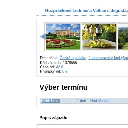
Rozprávkové Lednice a Valtice s degustác
Destinácia:
Česká republika
,
Juhomoravský kraj (Brn
Kód zájazdu: 1378555
Cena od:
42 €
Príplatky od:
0 €
Výber termínu
03.10.2026
1 deň
First Minute
Popis zájazdu