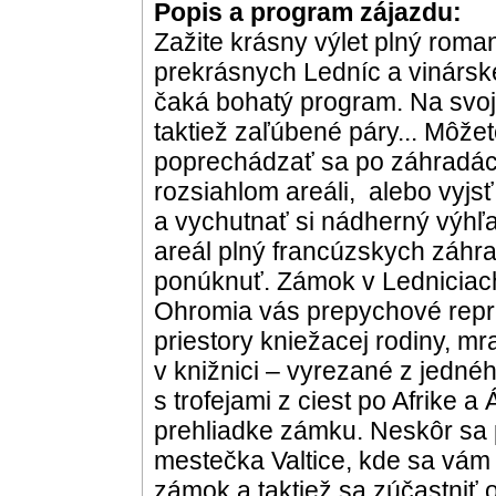
Popis a program zájazdu:
Zažite krásny výlet plný romant
prekrásnych Ledníc a vinársk
čaká bohatý program. Na svoje 
taktiež zaľúbené páry... Môže
poprechádzať sa po záhradách 
rozsiahlom areáli, alebo vyjs
a vychutnať si nádherný výhľa
areál plný francúzskych záhra
ponúknuť. Zámok v Ledniciac
Ohromia vás prepychové repr
priestory kniežacej rodiny, 
v knižnici – vyrezané z jednéh
s trofejami z ciest po Afrike a
prehliadke zámku. Neskôr sa
mestečka Valtice, kde sa vám
zámok a taktiež sa zúčastniť