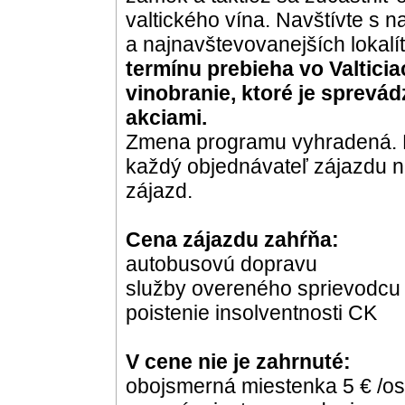
valtického vína. Navštívte s n
a najnavštevovanejších lokal
termínu prebieha vo Valticia
vinobranie, ktoré je sprev
akciami.
Zmena programu vyhradená. P
každý objednávateľ zájazdu 
zájazd.
Cena zájazdu zahŕňa:
autobusovú dopravu
služby overeného sprievodcu
poistenie insolventnosti CK
V cene nie je zahrnuté:
obojsmerná miestenka 5 € /o