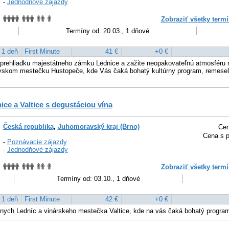
-
Jednodňové zájazdy
Zobraziť všetky termí
Termíny od: 20.03., 1 dňové
1 deň
First Minute
41 €
+0 €
 prehliadku majestátneho zámku Lednice a zažite neopakovateľnú atmosféru 
vskom mestečku Hustopeče, kde Vás čaká bohatý kultúrny program, remesel
ce a Valtice s degustáciou vína
Česká republika
,
Juhomoravský kraj (Brno)
Cen
Cena s p
-
Poznávacie zájazdy
-
Jednodňové zájazdy
Zobraziť všetky termí
Termíny od: 03.10., 1 dňové
1 deň
First Minute
42 €
+0 €
snych Ledníc a vinárskeho mestečka Valtice, kde na vás čaká bohatý progra