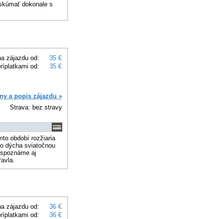
skúmať dokonale s
a zájazdu od:
35 €
ríplatkami od:
35 €
ny a popis zájazdu »
Strava: bez stravy
to období rozžiaria
to dýcha sviatočnou
 spoznáme aj
avla.
a zájazdu od:
36 €
ríplatkami od:
36 €