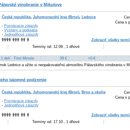
álavské vinobranie v Mikulove
Česká republika
,
Juhomoravský kraj (Brno)
,
Lednice
Cen
Cena s p
-
Poznávacie zájazdy
-
Výstavy a podujatia
-
Jednodňové zájazdy
Zobraziť všetky termí
Termíny od: 12.09., 1 dňové
1 deň
First Minute
39 €
+0 €
mok Lednice a užite si neopakovateľnú atmosféru Pálavského vinobrania v M
 jeho tajomné podzemie
Česká republika
,
Juhomoravský kraj (Brno)
,
Brno a okolie
Cen
Cena s p
-
Poznávacie zájazdy
-
Jednodňové zájazdy
Zobraziť všetky termí
Termíny od: 17.10., 1 dňové