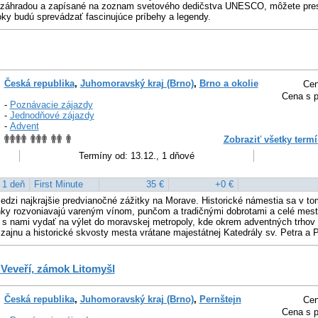
 záhradou a zapísané na zoznam svetového dedičstva UNESCO, môžete pre
ky budú sprevádzať fascinujúce príbehy a legendy.
Česká republika
,
Juhomoravský kraj (Brno)
,
Brno a okolie
Cen
Cena s p
-
Poznávacie zájazdy
-
Jednodňové zájazdy
-
Advent
Zobraziť všetky termí
Termíny od: 13.12., 1 dňové
1 deň
First Minute
35 €
+0 €
edzi najkrajšie predvianočné zážitky na Morave. Historické námestia sa v tom
tánky rozvoniavajú vareným vínom, punčom a tradičnými dobrotami a celé mes
 s nami vydať na výlet do moravskej metropoly, kde okrem adventných trhov
jnu a historické skvosty mesta vrátane majestátnej Katedrály sv. Petra a P
 Veveří, zámok Litomyšl
Česká republika
,
Juhomoravský kraj (Brno)
,
Pernštejn
Cen
Cena s p