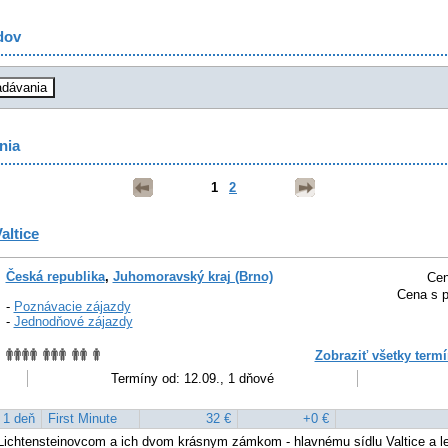
dov
nia
1
2
altice
Česká republika
,
Juhomoravský kraj (Brno)
Cen
Cena s p
-
Poznávacie zájazdy
-
Jednodňové zájazdy
Zobraziť všetky termí
Termíny od: 12.09., 1 dňové
1 deň
First Minute
32 €
+0 €
ichtensteinovcom a ich dvom krásnym zámkom - hlavnému sídlu Valtice a le