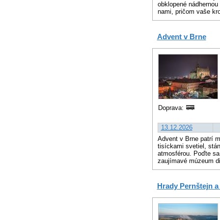
obklopené nádhernou
nami, pričom vaše kro
Advent v Brne
Doprava:
13.12.2026
Advent v Brne patrí m
tisíckami svetiel, s
atmosférou. Poďte sa
zaujímavé múzeum diza
Hrady Pernštejn a