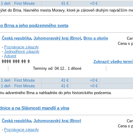
1 deň
First Minute
41 €
+0 €
ýlet do Brna, hlavného mesta Moravy, ktoré je zároveň druhým najväčším 
do Brna a jeho podzemného sveta
Česká republika
,
Juhomoravský kraj (Brno)
,
Brno a okolie
Cen
Cena s p
-
Poznávacie zájazdy
-
Jednodňové zájazdy
-
Advent
Zobraziť všetky termí
Termíny od: 04.12., 1 dňové
1 deň
First Minute
41 €
+0 €
1 deň
First Minute
41 €
+0 €
ru adventného Brna a nahliadnite do jeho historického podzemia.
ice a na Slávnosti mandlí a vína
Česká republika
,
Juhomoravský kraj (Brno)
Cen
Cena s p
-
Poznávacie zájazdy