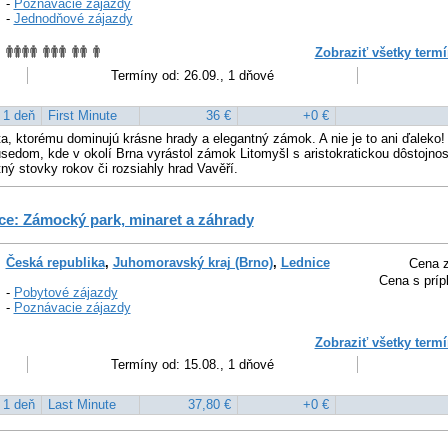
-
Poznávacie zájazdy
-
Jednodňové zájazdy
Zobraziť všetky termí
Termíny od: 26.09., 1 dňové
1 deň
First Minute
36 €
+0 €
a, ktorému dominujú krásne hrady a elegantný zámok. A nie je to ani ďaleko! 
edom, kde v okolí Brna vyrástol zámok Litomyšl s aristokratickou dôstojnos
tný stovky rokov či rozsiahly hrad Vavěří.
e: Zámocký park, minaret a záhrady
Česká republika
,
Juhomoravský kraj (Brno)
,
Lednice
Cena z
Cena s príp
-
Pobytové zájazdy
-
Poznávacie zájazdy
Zobraziť všetky termí
Termíny od: 15.08., 1 dňové
1 deň
Last Minute
37,80 €
+0 €