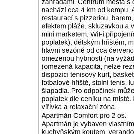
zahradami. Centrum města s o
nachází cca 4 km od kempu. A
restaurací s pizzeriou, barem,
efektem pláže, skluzavkou a v
mini marketem, WiFi připojen
poplatek), dětským hřištěm, 
hlavní sezóně od cca červenc
omezenou hybností (na vyžád
(omezená kapacita, nelze reze
dispozici tenisový kurt, basket
fotbalové hřiště, stolní tenis,
šlapadla. Pro odpočinek může
poplatek dle ceníku na místě. 
vířivka a relaxační zóna.
Apartmán Comfort pro 2 os.
Apartmán je vybaven vlastním 
kuchyňským koutem, verandou