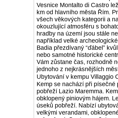
Vesnice Montalto di Castro lež
km od hlavního města Řím. Pr
všech věkových kategorii a na
okouzlující atmosféru s bohat
hradby na území jsou stále ne
například velké archeologické
Badia přezdívaný “ďábel” kvůl
nebo samotné historické cent
Vám zůstane čas, rozhodně n
jednoho z nejkrásnějších měs
Ubytování v kempu Villaggio C
Kemp se nachází při písečné 
pobřeží Lazio Maremma. Kemp
obklopený piniovým hájem. Le
úseků pobřeží. Nabízí ubytov
velkými verandami, obklopené