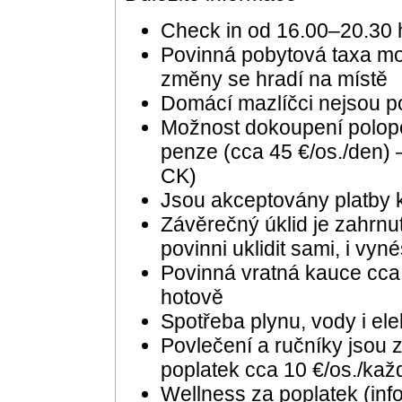
Check in od 16.00–20.30 h
Povinná pobytová taxa mo
změny se hradí na místě
Domácí mazlíčci nejsou p
Možnost dokoupení polope
penze (cca 45 €/os./den) 
CK)
Jsou akceptovány platby 
Závěrečný úklid je zahrnut
povinni uklidit sami, i vy
Povinná vratná kauce cca
hotově
Spotřeba plynu, vody i ele
Povlečení a ručníky jsou 
poplatek cca 10 €/os./ka
Wellness za poplatek (info