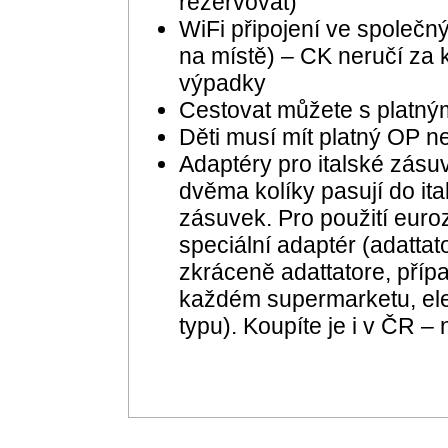
rezervovat)
WiFi připojení ve společný
na místě) – CK neručí za k
výpadky
Cestovat můžete s platn
Děti musí mít platný OP n
Adaptéry pro italské zásu
dvěma kolíky pasují do i
zásuvek. Pro použití euro
speciální adaptér (adattato
zkráceně adattatore, případ
každém supermarketu, elek
typu). Koupíte je i v ČR –