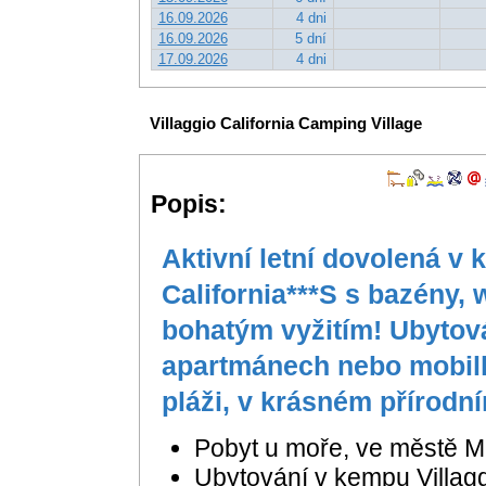
16.09.2026
4 dni
16.09.2026
5 dní
17.09.2026
4 dni
Villaggio California Camping Village
Popis:
Aktivní letní dovolená v 
California***S s bazény, 
bohatým vyžitím! Ubytov
apartmánech nebo mobil
pláži, v krásném přírodní
Pobyt u moře, ve městě Mar
Ubytování v kempu Villagg