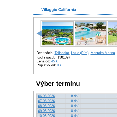
Villaggio California
Destinácia:
Taliansko
,
Lazio (Rím)
,
Montalto Marina
Kód zájazdu: 1381397
Cena od:
45 €
Príplatky od:
0 €
Výber termínu
06.08.2026
8 dní
07.08.2026
8 dní
08.08.2026
8 dní
09.08.2026
8 dní
10.08.2026
8 dní