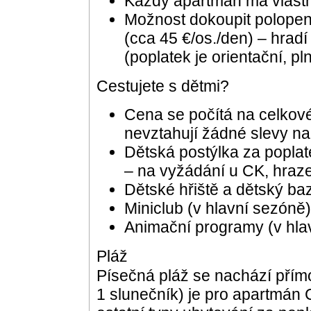
Každý apartmán má vlastn
Možnost dokoupit polopenz
(cca 45 €/os./den) – hrad
(poplatek je orientační, p
Cestujete s dětmi?
Cena se počítá na celkov
nevztahují žádné slevy na
Dětská postýlka za poplat
– na vyžádání u CK, hraz
Dětské hřiště a dětský b
Miniclub (v hlavní sezóně)
Animační programy (v hla
Pláž
Písečná pláž se nachází přímo
1 slunečník) je pro apartmán 