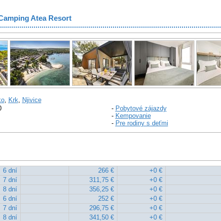
Camping Atea Resort
ko
,
Krk
,
Njivice
0
-
Pobytové zájazdy
-
Kempovanie
-
Pre rodiny s deťmi
6 dní
266 €
+0 €
7 dní
311,75 €
+0 €
8 dní
356,25 €
+0 €
6 dní
252 €
+0 €
7 dní
296,75 €
+0 €
8 dní
341,50 €
+0 €