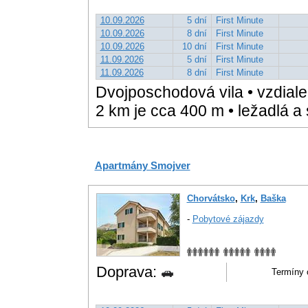
10.09.2026
5 dní
First Minute
10.09.2026
8 dní
First Minute
10.09.2026
10 dní
First Minute
11.09.2026
5 dní
First Minute
11.09.2026
8 dní
First Minute
Dvojposchodová vila • vzdialen
2 km je cca 400 m • ležadlá a 
Apartmány Smojver
Chorvátsko
,
Krk
,
Baška
-
Pobytové zájazdy
Doprava:
Termíny o