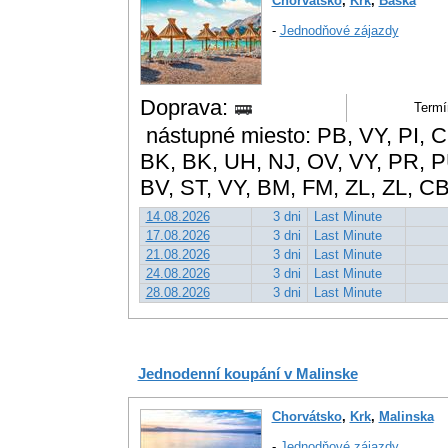
Chorvátsko
,
Krk
,
Baška
-
Jednodňové zájazdy
Doprava:
Termí
nástupné miesto: PB, VY, PI, CK
BK, BK, UH, NJ, OV, VY, PR, P
BV, ST, VY, BM, FM, ZL, ZL, C
14.08.2026
3 dni
Last Minute
17.08.2026
3 dni
Last Minute
21.08.2026
3 dni
Last Minute
24.08.2026
3 dni
Last Minute
28.08.2026
3 dni
Last Minute
Jednodenní koupání v Malinske
Chorvátsko
,
Krk
,
Malinska
-
Jednodňové zájazdy