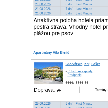
21.08.2026
6 dní
Last Minute
21.08.2026
7 dní
Last Minute
21.08.2026
8 dní
Last Minute
Atraktívna poloha hotela pria
pestrá strava. Vhodný hotel 
plážou pre psov.
Apartmány Vila Brnić
Chorvátsko
,
Krk
,
Baška
-
Pobytové zájazdy
-
Potápanie
Doprava:
Termíny o
25.09.2026
5 dní
First Minute