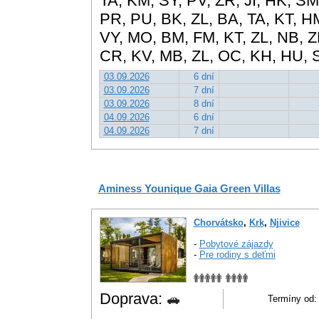
TA, KM, SY, PV, ZR, JI, HK, SM
PR, PU, BK, ZL, BA, TA, KT, HM
VY, MO, BM, FM, KT, ZL, NB, ZL
CR, KV, MB, ZL, OC, KH, HU, 
03.09.2026
6 dní
03.09.2026
7 dní
03.09.2026
8 dní
04.09.2026
6 dní
04.09.2026
7 dní
Aminess Younique Gaia Green Villas
Chorvátsko
,
Krk
,
Njivice
-
Pobytové zájazdy
-
Pre rodiny s deťmi
Doprava:
Termíny od: 