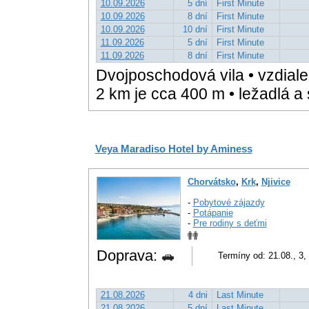
10.09.2026
5 dní
First Minute
10.09.2026
8 dní
First Minute
10.09.2026
10 dní
First Minute
11.09.2026
5 dní
First Minute
11.09.2026
8 dní
First Minute
Dvojposchodová vila • vzdialen
2 km je cca 400 m • ležadlá a 
Veya Maradiso Hotel by Aminess
Chorvátsko
,
Krk
,
Njivice
-
Pobytové zájazdy
-
Potápanie
-
Pre rodiny s deťmi
Doprava:
Termíny od: 21.08., 3, 
21.08.2026
4 dni
Last Minute
21.08.2026
5 dní
Last Minute