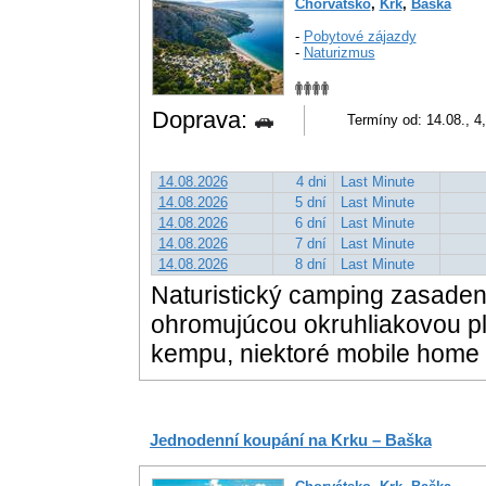
Chorvátsko
,
Krk
,
Baška
-
Pobytové zájazdy
-
Naturizmus
Doprava:
Termíny od: 14.08., 4,
14.08.2026
4 dni
Last Minute
14.08.2026
5 dní
Last Minute
14.08.2026
6 dní
Last Minute
14.08.2026
7 dní
Last Minute
14.08.2026
8 dní
Last Minute
Naturistický camping zasaden
ohromujúcou okruhliakovou p
kempu, niektoré mobile home v
Jednodenní koupání na Krku – Baška