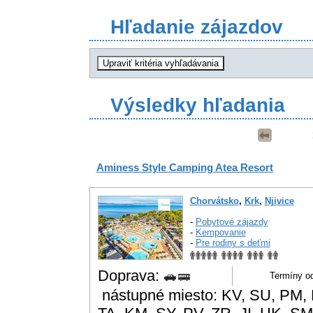
Hľadanie zájazdov
Výsledky hľadania
Aminess Style Camping Atea Resort
Chorvátsko
,
Krk
,
Njivice
-
Pobytové zájazdy
-
Kempovanie
-
Pre rodiny s deťmi
Doprava:
Termíny od
nástupné miesto: KV, SU, PM, 