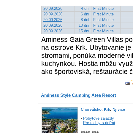
20.09.2026
4 dni
First Minute
20.09.2026
6 dní
First Minute
20.09.2026
8 dní
First Minute
20.09.2026
10 dní
First Minute
20.09.2026
15 dní
First Minute
Aminess Gaia Green Villas po
na ostrove Krk. Ubytovanie j
stromami, ponúka moderné vi
kuchynkou. Hostia môžu využí
ako športoviská, reštaurácie 
Aminess Style Camping Atea Resort
Chorvátsko
,
Krk
,
Njivice
-
Pobytové zájazdy
-
Pre rodiny s deťmi