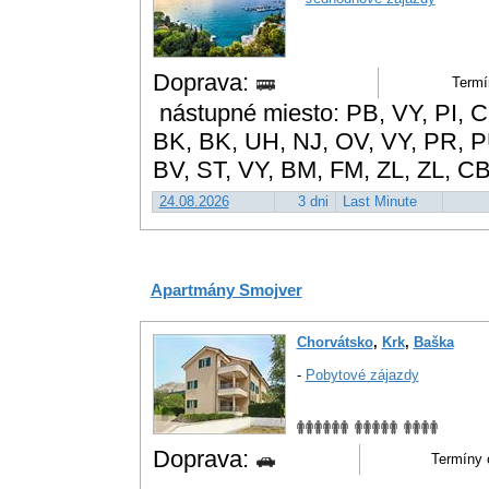
Doprava:
Termí
nástupné miesto: PB, VY, PI, CK
BK, BK, UH, NJ, OV, VY, PR, P
BV, ST, VY, BM, FM, ZL, ZL, C
24.08.2026
3 dni
Last Minute
Apartmány Smojver
Chorvátsko
,
Krk
,
Baška
-
Pobytové zájazdy
Doprava:
Termíny o