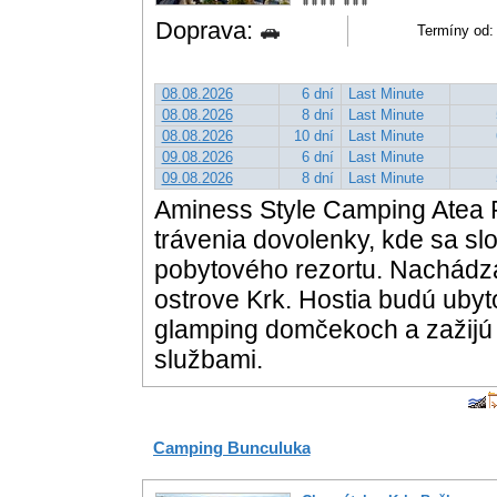
Doprava:
Termíny od: 
08.08.2026
6 dní
Last Minute
08.08.2026
8 dní
Last Minute
08.08.2026
10 dní
Last Minute
09.08.2026
6 dní
Last Minute
09.08.2026
8 dní
Last Minute
Aminess Style Camping Atea 
trávenia dovolenky, kde sa s
pobytového rezortu. Nachádza
ostrove Krk. Hostia budú uby
glamping domčekoch a zažijú d
službami.
Camping Bunculuka