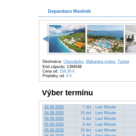
Depandans Maslinik
Destinácia:
Chorvátsko
,
Makarská riviéra
,
Tučepi
Kód zájazdu: 1394548
Cena od:
159,30 €
Príplatky od:
0 €
Výber termínu
30.08.2026
7 dní
Last Minute
04.09.2026
10 dní
Last Minute
05.09.2026
5 dní
Last Minute
05.09.2026
8 dní
Last Minute
05.09.2026
15 dní
Last Minute
06.09.2026
5 dní
First Minute