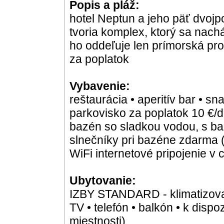
Popis a pláž:
hotel Neptun a jeho päť dvo
tvoria komplex, ktorý sa nachá
ho oddeľuje len prímorská pro
za poplatok
Vybavenie:
reštaurácia • aperitív bar • s
parkovisko za poplatok 10 €/d
bazén so sladkou vodou, s bar
slnečníky pri bazéne zdarma (
WiFi internetové pripojenie 
Ubytovanie:
IZBY STANDARD - klimatizova
TV • telefón • balkón • k dispo
miestnosti)