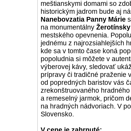
meštianskymi domami so zdob
historickým jadrom bude aj 
Nanebovzatia Panny Márie
s
na monumentálny
Žerotínsk
mestského opevnenia. Popolu
jednému z najrozsiahlejších 
kde sa v tomto čase koná popu
popoludnia si môžete v autent
výberovej kávy, sledovať ukáž
prípravy či tradičné praženie
od popredných baristov vás ča
zrekonštruovaného hradného 
a remeselný jarmok, pričom 
na hradných nádvoriach. V p
Slovensko.
V cene je zahrnuté: