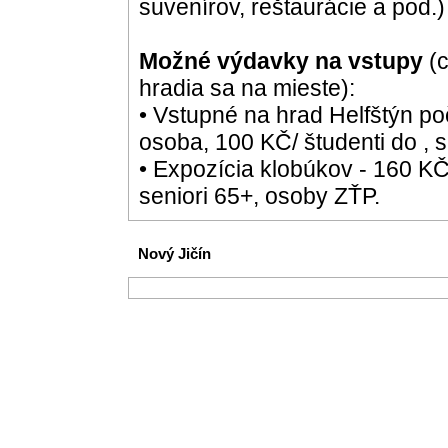
suvenírov, reštaurácie a pod.)
Možné výdavky na vstupy
(c
hradia sa na mieste):
• Vstupné na hrad Helfštýn po
osoba, 100 KČ/ študenti do , s
• Expozícia klobúkov - 160 KČ
seniori 65+, osoby ZŤP.
Nový Jičín