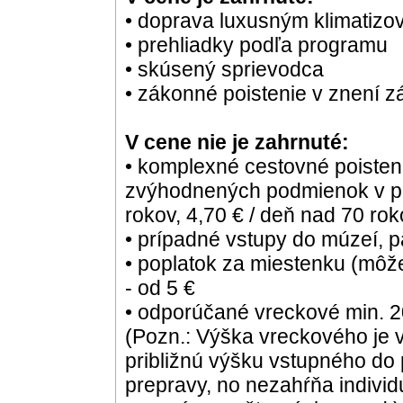
• doprava luxusným klimatiz
• prehliadky podľa programu
• skúsený sprievodca
• zákonné poistenie v znení z
V cene nie je zahrnuté:
• komplexné cestovné poisten
zvýhodnených podmienok v po
rokov, 4,70 € / deň nad 70 rok
• prípadné vstupy do múzeí, pa
• poplatok za miestenku (môže
- od 5 €
• odporúčané vreckové min. 2
(Pozn.: Výška vreckového je 
približnú výšku vstupného do 
prepravy, no nezahŕňa indivi