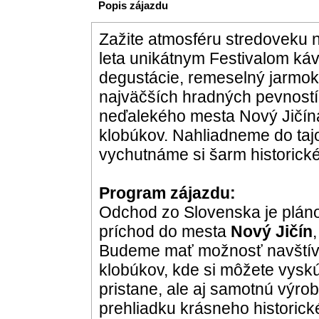
Popis zájazdu
Zažite atmosféru stredoveku n
leta unikátnym Festivalom káv
degustácie, remeselný jarmok 
najväčších hradných pevnost
neďalekého mesta Nový Jičína
klobúkov. Nahliadneme do tajo
vychutnáme si šarm historick
Program zájazdu:
Odchod zo Slovenska je plán
príchod do mesta
Nový Jičín
Budeme mať možnosť navštíviť
klobúkov, kde si môžete vysk
pristane, ale aj samotnú výr
prehliadku krásneho historic