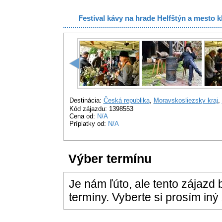
Festival kávy na hrade Helfštýn a mesto 
Destinácia:
Česká republika
,
Moravskosliezsky kraj
,
Kód zájazdu: 1398553
Cena od:
N/A
Príplatky od:
N/A
Výber termínu
Je nám ľúto, ale tento zájazd
termíny. Vyberte si prosím iný