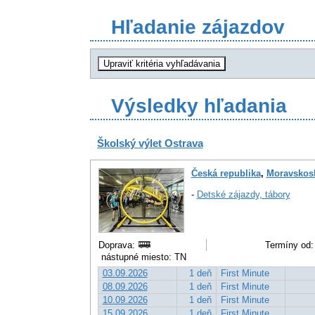
Hľadanie zájazdov
Výsledky hľadania
Školský výlet Ostrava
Česká republika
,
Moravskosl
-
Detské zájazdy, tábory
Doprava:
Termíny od:
nástupné miesto: TN
03.09.2026
1 deň
First Minute
08.09.2026
1 deň
First Minute
10.09.2026
1 deň
First Minute
15.09.2026
1 deň
First Minute