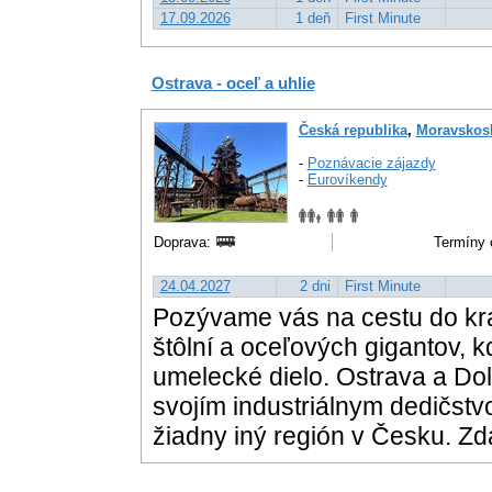
17.09.2026
1 deň
First Minute
Ostrava - oceľ a uhlie
Česká republika
,
Moravskosl
-
Poznávacie zájazdy
-
Eurovíkendy
Doprava:
Termíny 
24.04.2027
2 dni
First Minute
Pozývame vás na cestu do kr
štôlní a oceľových gigantov, 
umelecké dielo. Ostrava a Dol
svojím industriálnym dedičstv
žiadny iný región v Česku. Zd