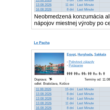
13.08.2026
8 dní
Last Minute
13.08.2026
11 dní
Last Minute
16.08.2026
8 dní
Last Minute
Neobmedzená konzumácia alk
nápojov miestnej výroby po cel
Le Pacha
Egypt
,
Hurghada
,
Sakkala
-
Pobytové zájazdy
-
Potápanie
Doprava:
Termíny od: 11.08
odlet: Bratislava, Košice
11.08.2026
15 dní
Last Minute
13.08.2026
8 dní
Last Minute
13.08.2026
8 dní
Last Minute
13.08.2026
11 dní
Last Minute
16.08.2026
8 dní
Last Minute