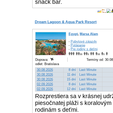
snack bar.
Dream Lagoon & Aqua Park Resort
Egypt
,
Marsa Alam
-
Pobytové zájazdy
-
Potápanie
-
Pre rodiny s deťmi
Doprava:
Termíny od: 30.08
odlet: Bratislava
30.08.2026
8 dní
Last Minute
30.08.2026
11 dní
Last Minute
30.08.2026
15 dní
Last Minute
02.09.2026
8 dní
Last Minute
02.09.2026
12 dní
Last Minute
Rozprestiera sa v krásnej udr
piesočnatej pláži s koralový
rodinám s deťmi.