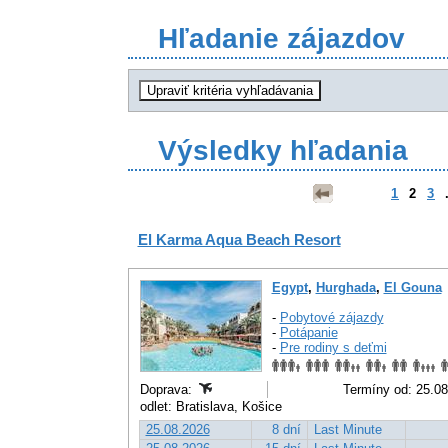
Hľadanie zájazdov
Výsledky hľadania
1
2
3
.
El Karma Aqua Beach Resort
Egypt
,
Hurghada
,
El Gouna
-
Pobytové zájazdy
-
Potápanie
-
Pre rodiny s deťmi
Doprava:
Termíny od: 25.08
odlet: Bratislava, Košice
25.08.2026
8 dní
Last Minute