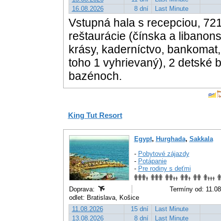
16.08.2026
8 dní
Last Minute
Vstupná hala s recepciou, 721 
reštaurácie (čínska a libanons
krásy, kaderníctvo, bankomat
toho 1 vyhrievaný), 2 detské b
bazénoch.
King Tut Resort
Egypt
,
Hurghada
,
Sakkala
-
Pobytové zájazdy
-
Potápanie
-
Pre rodiny s deťmi
Doprava:
Termíny od: 11.08
odlet: Bratislava, Košice
11.08.2026
15 dní
Last Minute
13.08.2026
8 dní
Last Minute