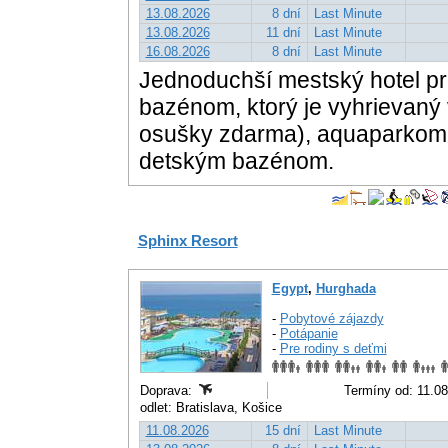
13.08.2026
8 dní
Last Minute
13.08.2026
11 dní
Last Minute
16.08.2026
8 dní
Last Minute
Jednoduchší mestský hotel pri
bazénom, ktorý je vyhrievaný 
osušky zdarma), aquaparkom a
detským bazénom.
Sphinx Resort
Egypt
,
Hurghada
-
Pobytové zájazdy
-
Potápanie
-
Pre rodiny s deťmi
Doprava:
Termíny od: 11.08
odlet: Bratislava, Košice
11.08.2026
15 dní
Last Minute