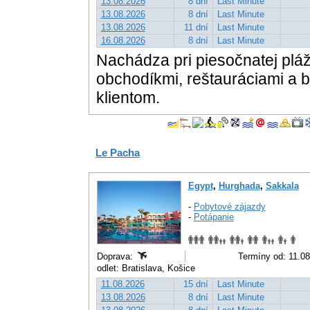
13.08.2026
8 dní
Last Minute
13.08.2026
8 dní
Last Minute
13.08.2026
11 dní
Last Minute
16.08.2026
8 dní
Last Minute
Nachádza pri piesočnatej pláži
obchodíkmi, reštauráciami a
klientom.
Le Pacha
Egypt
,
Hurghada
,
Sakkala
-
Pobytové zájazdy
-
Potápanie
Doprava:
Termíny od: 11.08
odlet: Bratislava, Košice
11.08.2026
15 dní
Last Minute
13.08.2026
8 dní
Last Minute