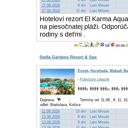
27.08.2026
8 dní
Last Minute
27.08.2026
11 dní
Last Minute
Hoteloví rezort El Karma Aqu
na piesočnatej pláži. Odporúč
rodiny s deťmi .
Stella Gardens Resort & Spa
Egypt
,
Hurghada
,
Makadi Ba
-
Pobytové zájazdy
Doprava:
Termíny od: 11.08., 8, 11, 1
odlet: Bratislava, Košice
11.08.2026
15 dní
Last Minute
13.08.2026
8 dní
Last Minute
13.08.2026
8 dní
Last Minute
13.08.2026
11 dní
Last Minute