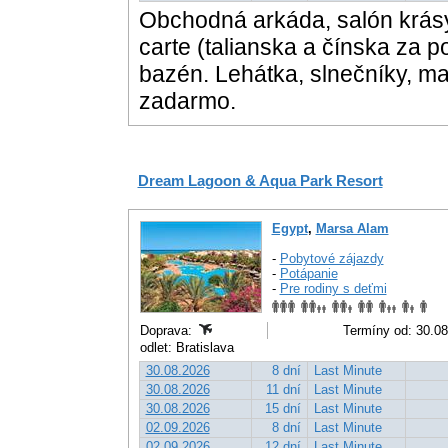
Obchodná arkáda, salón krásy,
carte (talianska a čínska za 
bazén. Lehátka, slnečníky, ma
zadarmo.
Dream Lagoon & Aqua Park Resort
Egypt
,
Marsa Alam
-
Pobytové zájazdy
-
Potápanie
-
Pre rodiny s deťmi
Doprava:
Termíny od: 30.08
odlet: Bratislava
30.08.2026
8 dní
Last Minute
30.08.2026
11 dní
Last Minute
30.08.2026
15 dní
Last Minute
02.09.2026
8 dní
Last Minute
02.09.2026
12 dní
Last Minute