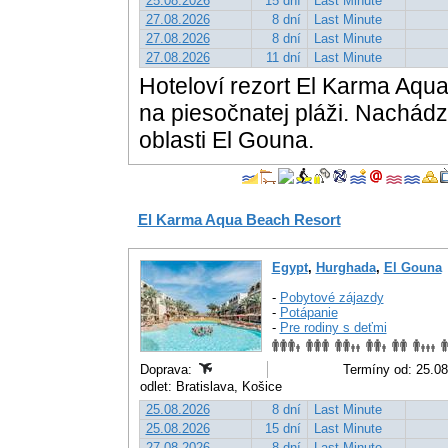
25.08.2026
15 dní
Last Minute
27.08.2026
8 dní
Last Minute
27.08.2026
8 dní
Last Minute
27.08.2026
11 dní
Last Minute
Hoteloví rezort El Karma Aqu
na piesočnatej pláži. Nachád
oblasti El Gouna.
El Karma Aqua Beach Resort
Egypt
,
Hurghada
,
El Gouna
-
Pobytové zájazdy
-
Potápanie
-
Pre rodiny s deťmi
Doprava:
Termíny od: 25.08
odlet: Bratislava, Košice
25.08.2026
8 dní
Last Minute
25.08.2026
15 dní
Last Minute
27.08.2026
8 dní
Last Minute