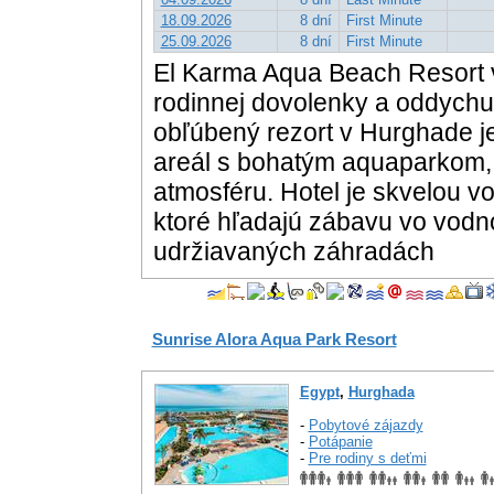
18.09.2026
8 dní
First Minute
25.09.2026
8 dní
First Minute
El Karma Aqua Beach Resort v
rodinnej dovolenky a oddych
obľúbený rezort v Hurghade j
areál s bohatým aquaparkom, k
atmosféru. Hotel je skvelou v
ktoré hľadajú zábavu vo vodn
udržiavaných záhradách
Sunrise Alora Aqua Park Resort
Egypt
,
Hurghada
-
Pobytové zájazdy
-
Potápanie
-
Pre rodiny s deťmi