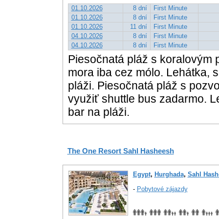
01.10.2026
8 dní
First Minute
01.10.2026
8 dní
First Minute
01.10.2026
11 dní
First Minute
04.10.2026
8 dní
First Minute
04.10.2026
8 dní
First Minute
Piesočnatá pláž s koralovým p
mora iba cez mólo. Lehátka, 
pláži. Piesočnatá pláž s po
využiť shuttle bus zadarmo. 
bar na pláži.
The One Resort Sahl Hasheesh
Egypt
,
Hurghada
,
Sahl Hash
-
Pobytové zájazdy