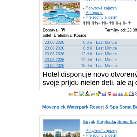
-
Pobytové zájazdy
-
Potápanie
-
Pre rodiny s deťmi
Doprava:
Termíny od: 23.08
odlet: Bratislava, Košice
23.08.2026
8 dní
Last Minute
23.08.2026
8 dní
Last Minute
23.08.2026
12 dní
Last Minute
23.08.2026
12 dní
Last Minute
23.08.2026
15 dní
Last Minute
Hotel disponuje novo otvore
svoje príjdu nielen deti, ale aj 
Mövenpick Waterpark Resort & Spa Soma B
Egypt
,
Hurghada
,
Soma Bay
-
Pobytové zájazdy
-
Pre rodiny s deťmi