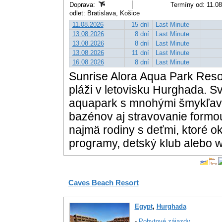
Doprava:
Termíny od: 11.08
odlet: Bratislava, Košice
11.08.2026
15 dní
Last Minute
13.08.2026
8 dní
Last Minute
13.08.2026
8 dní
Last Minute
13.08.2026
11 dní
Last Minute
16.08.2026
8 dní
Last Minute
Sunrise Alora Aqua Park Reso
pláži v letovisku Hurghada. 
aquapark s mnohými šmykľavka
bazénov aj stravovanie formou 
najmä rodiny s deťmi, ktoré 
programy, detský klub alebo w
Caves Beach Resort
Egypt
,
Hurghada
-
Pobytové zájazdy