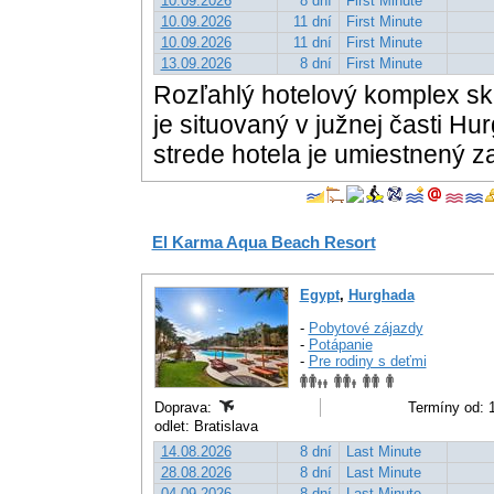
10.09.2026
8 dní
First Minute
10.09.2026
11 dní
First Minute
10.09.2026
11 dní
First Minute
13.09.2026
8 dní
First Minute
Rozľahlý hotelový komplex skl
je situovaný v južnej časti Hur
strede hotela je umiestnený z
El Karma Aqua Beach Resort
Egypt
,
Hurghada
-
Pobytové zájazdy
-
Potápanie
-
Pre rodiny s deťmi
Doprava:
Termíny od: 1
odlet: Bratislava
14.08.2026
8 dní
Last Minute
28.08.2026
8 dní
Last Minute
04.09.2026
8 dní
Last Minute