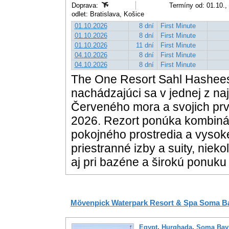
Doprava:
Termíny od: 01.10.,
odlet: Bratislava, Košice
01.10.2026
8 dní
First Minute
01.10.2026
8 dní
First Minute
01.10.2026
11 dní
First Minute
04.10.2026
8 dní
First Minute
04.10.2026
8 dní
First Minute
The One Resort Sahl Hashees
nachádzajúci sa v jednej z na
Červeného mora a svojich prvýc
2026. Rezort ponúka kombinác
pokojného prostredia a vysoké
priestranné izby a suity, niekoľ
aj pri bazéne a širokú ponuku 
Mövenpick Waterpark Resort & Spa Soma B
Egypt
,
Hurghada
,
Soma Bay