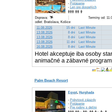
-
Potápanie
-
Len pre dospelých
Doprava:
Termíny od: 11.0
odlet: Bratislava, Košice
11.08.2026
15 dní
Last Minute
13.08.2026
8 dní
Last Minute
13.08.2026
8 dní
Last Minute
13.08.2026
11 dní
Last Minute
16.08.2026
8 dní
Last Minute
Hotel akceptuje iba osoby sta
animačné a zábavné programy
Palm Beach Resort
Egypt
,
Hurghada
-
Pobytové zájazdy
-
Potápanie
-
Pre rodiny s deťmi