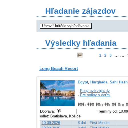
Hľadanie zájazdov
Výsledky hľadania
1
2
3
... ...
Long Beach Resort
Egypt
,
Hurghada
,
Sahl Hash
-
Pobytové zájazdy
-
Pre rodiny s deťmi
Doprava:
Termíny od: 10.09
odlet: Bratislava, Košice
10.09.2026
8 dní
First Minute