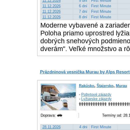
11.12.2026
5 dní
First Minute
11.12.2026
6 dní
First Minute
11.12.2026
7 dní
First Minute
11.12.2026
8 dní
First Minute
Moderne vybavené a zariadené 
Poloha priamo uprostred lyžia
dobrých snehových podmienok
dverám". Veľké množstvo a rô
Prázdninová vesnička Murau by Alps Resort
Rakúsko
,
Štajersko
,
Murau
-
Pobytové zájazdy
-
Lyžiarske zájazdy
Doprava:
Termíny od: 28.1
28.11.2026
4 dni
First Minute