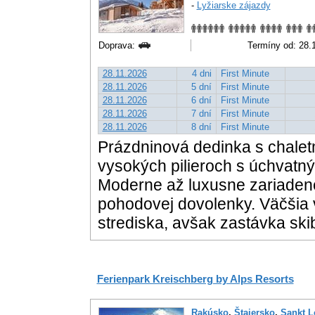
-
Lyžiarske zájazdy
Doprava:
Termíny od: 28.1
28.11.2026
4 dni
First Minute
28.11.2026
5 dní
First Minute
28.11.2026
6 dní
First Minute
28.11.2026
7 dní
First Minute
28.11.2026
8 dní
First Minute
Prázdninová dedinka s chalet
vysokých pilieroch s úchvatný
Moderne až luxusne zariadené
pohodovej dovolenky. Väčšia 
strediska, avšak zastávka sk
Ferienpark Kreischberg by Alps Resorts
Rakúsko
,
Štajersko
,
Sankt L