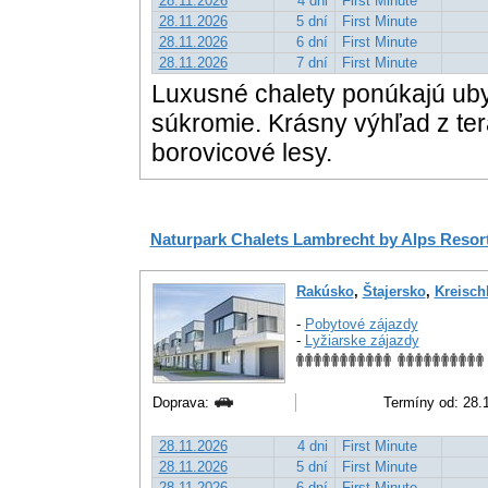
28.11.2026
4 dni
First Minute
28.11.2026
5 dní
First Minute
28.11.2026
6 dní
First Minute
28.11.2026
7 dní
First Minute
Luxusné chalety ponúkajú ubyt
súkromie. Krásny výhľad z ter
borovicové lesy.
Naturpark Chalets Lambrecht by Alps Resor
Rakúsko
,
Štajersko
,
Kreisch
-
Pobytové zájazdy
-
Lyžiarske zájazdy
Doprava:
Termíny od: 28.1
28.11.2026
4 dni
First Minute
28.11.2026
5 dní
First Minute
28.11.2026
6 dní
First Minute