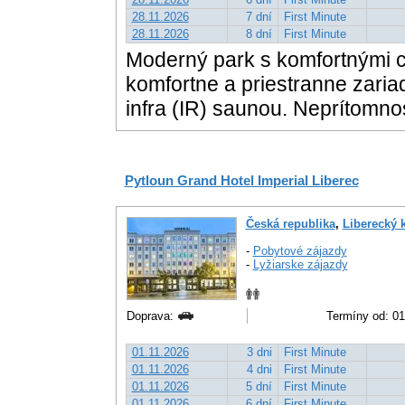
28.11.2026
7 dní
First Minute
28.11.2026
8 dní
First Minute
Moderný park s komfortnými ch
komfortne a priestranne zaria
infra (IR) saunou. Neprítomno
Pytloun Grand Hotel Imperial Liberec
Česká republika
,
Liberecký k
-
Pobytové zájazdy
-
Lyžiarske zájazdy
Doprava:
Termíny od: 01.
01.11.2026
3 dni
First Minute
01.11.2026
4 dni
First Minute
01.11.2026
5 dní
First Minute
01.11.2026
6 dní
First Minute