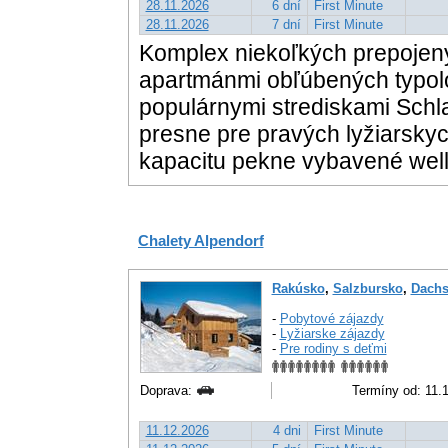
28.11.2026
6 dní
First Minute
28.11.2026
7 dní
First Minute
Komplex niekoľkých prepojen
apartmánmi obľúbených typoló
populárnymi strediskami Sch
presne pre pravých lyžiarsky
kapacitu pekne vybavené wel
Chalety Alpendorf
Rakúsko
,
Salzbursko
,
Dachs
-
Pobytové zájazdy
-
Lyžiarske zájazdy
-
Pre rodiny s deťmi
Doprava:
Termíny od: 11.1
11.12.2026
4 dni
First Minute