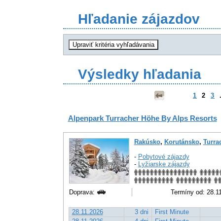
Hľadanie zájazdov
Výsledky hľadania
1
2
3
.
Alpenpark Turracher Höhe By Alps Resorts
Rakúsko
,
Korutánsko
,
Turra
-
Pobytové zájazdy
-
Lyžiarske zájazdy
Doprava:
Termíny od: 28.11.
28.11.2026
3 dni
First Minute