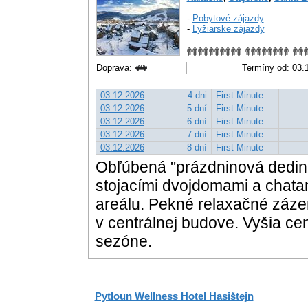
-
Pobytové zájazdy
-
Lyžiarske zájazdy
Doprava:
Termíny od: 03.1
03.12.2026
4 dni
First Minute
03.12.2026
5 dní
First Minute
03.12.2026
6 dní
First Minute
03.12.2026
7 dní
First Minute
03.12.2026
8 dní
First Minute
Obľúbená "prázdninová dedin
stojacími dvojdomami a chatam
areálu. Pekné relaxačné záz
v centrálnej budove. Vyšia c
sezóne.
Pytloun Wellness Hotel Hasištejn