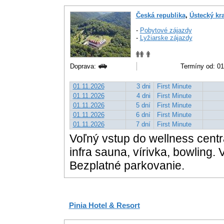
Česká republika
,
Ústecký kra
-
Pobytové zájazdy
-
Lyžiarske zájazdy
Doprava:
Termíny od: 01.
01.11.2026
3 dni
First Minute
01.11.2026
4 dni
First Minute
01.11.2026
5 dní
First Minute
01.11.2026
6 dní
First Minute
01.11.2026
7 dní
First Minute
Voľný vstup do wellness centr
infra sauna, vírivka, bowling
Bezplatné parkovanie.
Pinia Hotel & Resort