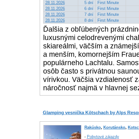
28.11.2026
5 dní
First Minute
28.11.2026
6 dní
First Minute
28.11.2026
7 dní
First Minute
28.11.2026
8 dní
First Minute
Ďalšia z obľúbených prázdnin
luxusnými celodrevenými chal
skiareálmi, väčším a známej
a menším, komornejším Fraue
populárneho Lachtalu. Samost
osôb často s privátnou saunou
vírivkou. Väčšia vzdialenosť 
náročnosť najmä v hlavnej se
Glamping vesnička Kötschach by Alps Reso
Rakúsko
,
Korutánsko
,
Kotsc
-
Pobytové zájazdy