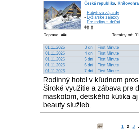
Česká republika
,
Královohra
-
Pobytové zájazdy
-
Lyžiarske zájazdy
-
Pre rodiny s deťmi
Doprava:
Termíny od: 01.
01.11.2026
3 dni
First Minute
01.11.2026
4 dni
First Minute
01.11.2026
5 dní
First Minute
01.11.2026
6 dní
First Minute
01.11.2026
7 dní
First Minute
Rodinný hotel v kľudnom pros
Široké využitie a zábava pre
maskotom, detského kútika aj
beauty služieb.
1
2
3
.