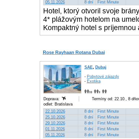
05.11.2026
8 dní
First Minute
Hotel, ktorý otvoril svoje brá
4* plážovým hotelom na umelo
Kompaktný hotel s príjemnou 
Rose Rayhaan Rotana Dubai
SAE
,
Dubaj
-
Pobytové zájazdy
-
Exotika
Doprava:
Termíny od: 22.10., 8 dňo
odlet: Bratislava
22.10.2026
8 dní
First Minute
25.10.2026
8 dní
First Minute
29.10.2026
8 dní
First Minute
01.11.2026
8 dní
First Minute
05.11.2026
8 dní
First Minute