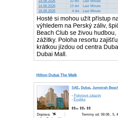
14.08.2026
10 dní
Last Minute
14.08.2026
13 dní
Last Minute
16.08.2026
4 dni
Last Minute
Hosté si mohou užít přístup na 
výhledem na Perský záliv, špi
Beach Club se živou hudbou, 
zážitky. Poloha resortu zajišťu
krátkou jízdou od centra Dubaj
Dubai Mall.
Hilton Dubai The Walk
SAE
,
Dubaj
,
Jumeirah Beac
-
Pobytové zájazdy
-
Exotika
Doprava:
Termíny od: 09.08., 5, 4