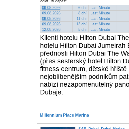
odlet: Budapešť
09.08.2026
6 dní
Last Minute
09.08.2026
8 dní
Last Minute
09.08.2026
11 dní
Last Minute
09.08.2026
13 dní
Last Minute
12.08.2026
5 dní
Last Minute
Klienti hotelu Hilton Dubai Th
hotelu Hilton Dubai Jumeirah
přednosti Hilton Dubai The Wa
(přes sesterský hotel Hilton 
fitness centrum, dětské hřiště 
nejoblíbenějším podnikům patř
nabízí nezapomenutelný pano
Dubaje.
Millennium Place Marina
SAE
,
Dubaj
,
Dubai Marina