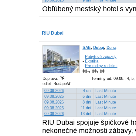
10.09.2026
9 dní
First Minute
Obľúbený mestský hotel s vyn
RIU Dubai
SAE
,
Dubaj
,
Deira
-
Pobytové zájazdy
-
Exotika
-
Pre rodiny s deťmi
Doprava:
Termíny od: 09.08., 4, 5, 
odlet: Budapešť
09.08.2026
4 dni
Last Minute
09.08.2026
6 dní
Last Minute
09.08.2026
8 dní
Last Minute
09.08.2026
11 dní
Last Minute
09.08.2026
13 dní
Last Minute
RIU Dubai spojuje špičkové ho
nekonečné možnosti zábavy, v