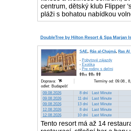
centrum, dětský klub Flipper 
pláži s bohatou nabídkou voln
DoubleTree by Hilton Resort & Spa Marjan I
SAE
,
Rás al-Chajmá
,
Ras Al
-
Pobytové zájazdy
-
Exotika
-
Pre rodiny s deťmi
Doprava:
Termíny od: 09.08., 8,
odlet: Budapešť
09.08.2026
8 dní
Last Minute
09.08.2026
11 dní
Last Minute
09.08.2026
13 dní
Last Minute
12.08.2026
8 dní
Last Minute
12.08.2026
10 dní
Last Minute
Tento resort má až 14 restaura