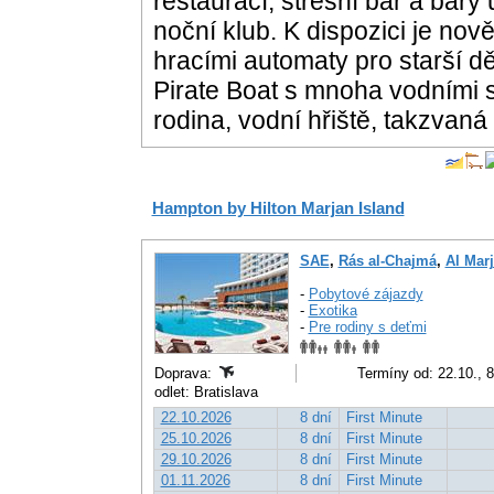
restaurací, střešní bar a bar
noční klub. K dispozici je no
hracími automaty pro starší d
Pirate Boat s mnoha vodními 
rodina, vodní hřiště, takzvaná
Hampton by Hilton Marjan Island
SAE
,
Rás al-Chajmá
,
Al Marj
-
Pobytové zájazdy
-
Exotika
-
Pre rodiny s deťmi
Doprava:
Termíny od: 22.10., 
odlet: Bratislava
22.10.2026
8 dní
First Minute
25.10.2026
8 dní
First Minute
29.10.2026
8 dní
First Minute
01.11.2026
8 dní
First Minute