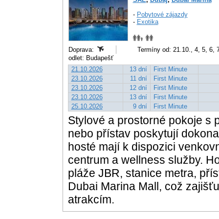
-
Pobytové zájazdy
-
Exotika
Doprava:
Termíny od: 21.10., 4, 5, 6, 
odlet: Budapešť
21.10.2026
13 dní
First Minute
23.10.2026
11 dní
First Minute
23.10.2026
12 dní
First Minute
23.10.2026
13 dní
First Minute
25.10.2026
9 dní
First Minute
Stylové a prostorné pokoje 
nebo přístav poskytují dokon
hosté mají k dispozici venkov
centrum a wellness služby. Ho
pláže JBR, stanice metra, pří
Dubai Marina Mall, což zajišť
atrakcím.