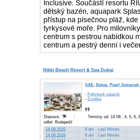
Inclusive. Součástí resortu R
dětský bazén, aquapark Splas
přístup na písečnou pláž, kde 
tyrkysové moře. Pro milovníky
centrum s pestrou nabídkou m
centrum a pestrý denní i veče
Nikki Beach Resort & Spa Dubai
SAE
,
Dubaj
,
Pearl Jumeirah
-
Pobytové zájazdy
-
Exotika
Doprava:
Termíny od: 14.08., 4, 5, 6, 
odlet: Budapešť
14.08.2026
6 dní
Last Minute
14.08.2026
8 dní
Last Minute