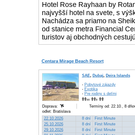
Hotel Rose Rayhaan by Rotan
najvyšší hotel na svete, s vý
Nachádza sa priamo na Sheik
od stanice metra Financial Cen
turistov aj obchodných cestujú
Centara Mirage Beach Resort
SAE
,
Dubaj
,
Deira Islands
-
Pobytové zájazdy
-
Exotika
-
Pre rodiny s deťmi
Doprava:
Termíny od: 22.10., 8 dňo
odlet: Bratislava
22.10.2026
8 dní
First Minute
25.10.2026
8 dní
First Minute
29.10.2026
8 dní
First Minute