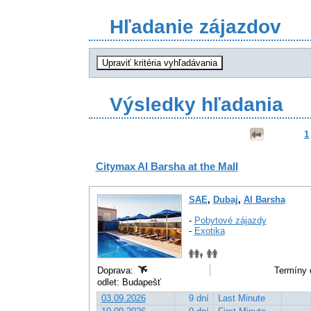
Hľadanie zájazdov
Výsledky hľadania
1
Citymax Al Barsha at the Mall
SAE
,
Dubaj
,
Al Barsha
-
Pobytové zájazdy
-
Exotika
Doprava:
Termíny 
odlet: Budapešť
03.09.2026
9 dní
Last Minute