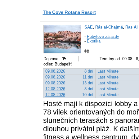
The Cove Rotana Resort
SAE
,
Rás al-Chajmá
,
Ras Al
-
Pobytové zájazdy
-
Exotika
Doprava:
Termíny od: 09.08., 8,
odlet: Budapešť
09.08.2026
8 dní
Last Minute
09.08.2026
11 dní
Last Minute
09.08.2026
13 dní
Last Minute
12.08.2026
8 dní
Last Minute
12.08.2026
10 dní
Last Minute
Hosté mají k dispozici lobby a
78 vilek orientovaných do mo
slunečních terasách s panor
dlouhou privátní pláž. K dal
fitness a wellness centrum, dv