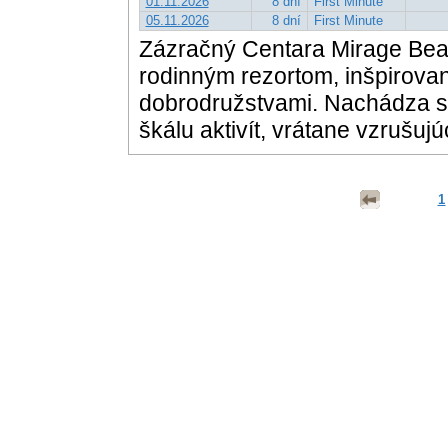
01.11.2026
8 dní
First Minute
05.11.2026
8 dní
First Minute
Zázračný Centara Mirage Bea
rodinným rezortom, inšpirova
dobrodružstvami. Nachádza sa
škálu aktivít, vrátane vzrušu
1