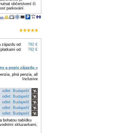
hutnat občerstvení či
nost parkování.
 zájazdu od:
792 €
íplatkami od:
792 €
ny a popis zájazdu »
enzia, plná penzia, all
Inclusive
odlet: Budapešť
odlet: Budapešť
odlet: Budapešť
odlet: Budapešť
odlet: Budapešť
 a bohatou nabídku
a vodními skluzavkami,