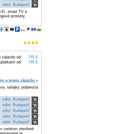
odlet: Budapešť
-Fi, smart TV a
gové prostory,
 zájazdu od:
745 €
íplatkami od:
745 €
ny a popis zájazdu »
va: raňajky, polpenzia
odlet: Budapešť
odlet: Budapešť
odlet: Budapešť
odlet: Budapešť
odlet: Budapešť
ss centrum otevřené
astronomie je