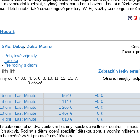
 s mezinárodní kuchyní, stylový lobby bar a bar u bazénu, kde si můžete vyc
unce. Hotel nabízí také coworkingové prostory, Wi-Fi, služby concierge a mož
 Resort
SAE
,
Dubaj
,
Dubai Marina
Cena
Cena s pr
-
Pobytové zájazdy
-
Exotika
-
Pre rodiny s deťmi
Zobraziť všetky termí
íny od: 07.08., 4, 5, 6, 8, 10, 11, 12, 13, 7,
Strava: raňajky, polp
9 dňové
6 dní
Last Minute
962 €
+0 €
8 dní
Last Minute
1 114 €
+0 €
10 dní
Last Minute
1 266 €
+0 €
13 dní
Last Minute
1 467 €
+0 €
4 dni
Last Minute
810 €
+0 €
 soukromou pláž, dva venkovní bazény, špičkové wellness centrum, fitness
ních aktivit. Rodiny s dětmi ocení speciální dětskou zónu s vodním hřištěm 
í a bezpečné vyžití pro malé návštěvníky.