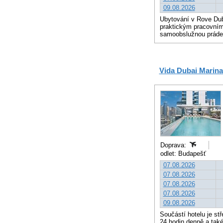
09.08.2026
Ubytování v Rove Dub
praktickým pracovním
samoobslužnou prádeln
Vida Dubai Marina
Doprava:
odlet: Budapešť
07.08.2026
07.08.2026
07.08.2026
07.08.2026
09.08.2026
Součástí hotelu je st
24 hodin denně a také