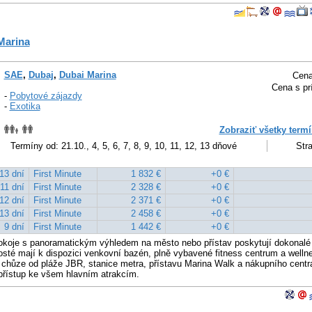
Marina
SAE
,
Dubaj
,
Dubai Marina
Cena
Cena s pr
-
Pobytové zájazdy
-
Exotika
Zobraziť všetky termí
Termíny od: 21.10., 4, 5, 6, 7, 8, 9, 10, 11, 12, 13 dňové
Stra
13 dní
First Minute
1 832 €
+0 €
11 dní
First Minute
2 328 €
+0 €
12 dní
First Minute
2 371 €
+0 €
13 dní
First Minute
2 458 €
+0 €
9 dní
First Minute
1 442 €
+0 €
pokoje s panoramatickým výhledem na město nebo přístav poskytují dokonalé
sté mají k dispozici venkovní bazén, plně vybavené fitness centrum a wellne
 chůze od pláže JBR, stanice metra, přístavu Marina Walk a nákupního centr
přístup ke všem hlavním atrakcím.