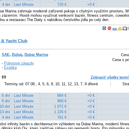
4 dni
Last Minute
720 €
+0 €
ai Marina zahrnuje moderně zařízené pokoje s chytrým využitím prostoru, Wi
 zázemím. Hosté mohou využívat venkovní bazén, fitness centrum, coworkin
u a restauraci The Daily s nabídkou čerstvého jídla po celý den.
 & Yacht Club
SAE
,
Dubaj
,
Dubai Marina
Cena
Cena s pr
-
Pobytové zájazdy
-
Exotika
Zobraziť všetky termí
Termíny od: 07.08., 4, 5, 6, 8, 10, 11, 12, 13, 7, 9 dňové
Stra
6 dní
Last Minute
864 €
+0 €
8 dní
Last Minute
968 €
+0 €
10 dní
Last Minute
1 071 €
+0 €
13 dní
Last Minute
1 226 €
+0 €
4 dni
Last Minute
761 €
+0 €
řešní infinity bazén s dechberoucím výhledem na Dubai Marina, moderní fitne
 dětský klub Qix, který zajišťuje zábavu pro nejmenší hosty. Pro milovníky g