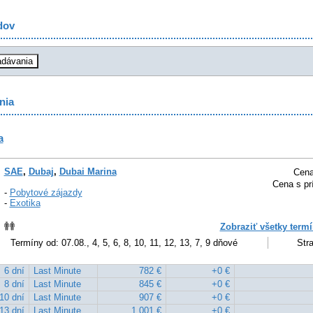
dov
nia
a
SAE
,
Dubaj
,
Dubai Marina
Cena
Cena s pr
-
Pobytové zájazdy
-
Exotika
Zobraziť všetky termí
Termíny od: 07.08., 4, 5, 6, 8, 10, 11, 12, 13, 7, 9 dňové
Stra
6 dní
Last Minute
782 €
+0 €
8 dní
Last Minute
845 €
+0 €
10 dní
Last Minute
907 €
+0 €
13 dní
Last Minute
1 001 €
+0 €