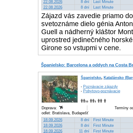
22.08.2026
8 dní
Last Minute
22.08.2026
8 dní
Last Minute
Zájazd vás zavedie priamo do
svetoznáme dielo génia Anton
Guell a nádherný kláštor Mont
uprostred jedinečného horské
Girone so vstupmi v cene.
Španielsko: Barcelona a oddych na Costa B
Španielsko
,
Katalánsko (Bar
-
Poznávacie zájazdy
-
Pobytovo-poznávacie
Doprava:
Termíny od
odlet: Bratislava, Budapešť
18.09.2026
8 dní
First Minute
18.09.2026
8 dní
First Minute
18.09.2026
11 dní
First Minute