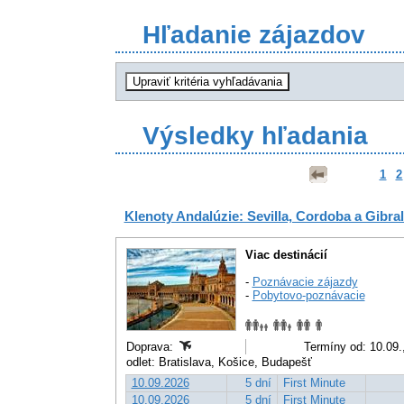
Hľadanie zájazdov
Výsledky hľadania
1
2
Klenoty Andalúzie: Sevilla, Cordoba a Gibral
Viac destinácií
-
Poznávacie zájazdy
-
Pobytovo-poznávacie
Doprava:
Termíny od: 10.09.
odlet: Bratislava, Košice, Budapešť
10.09.2026
5 dní
First Minute
10.09.2026
5 dní
First Minute