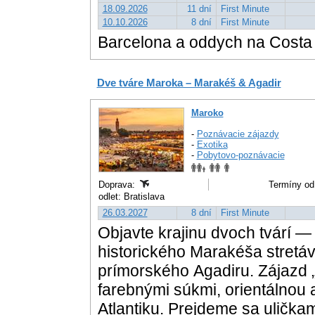
18.09.2026
11 dní
First Minute
10.10.2026
8 dní
First Minute
Barcelona a oddych na Costa
Dve tváre Maroka – Marakéš & Agadir
Maroko
-
Poznávacie zájazdy
-
Exotika
-
Pobytovo-poznávacie
Doprava:
Termíny od
odlet: Bratislava
26.03.2027
8 dní
First Minute
Objavte krajinu dvoch tvárí —
historického Marakéša stret
prímorského Agadiru. Zájazd 
farebnými súkmi, orientálnou 
Atlantiku. Prejdeme sa ulička