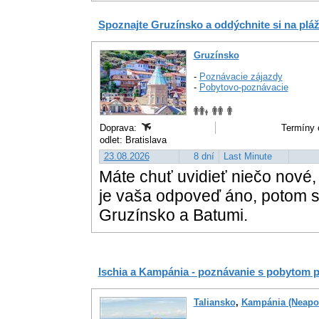
Spoznajte Gruzínsko a oddýchnite si na pláž
Gruzínsko
-
Poznávacie zájazdy
-
Pobytovo-poznávacie
Doprava:
Termíny 
odlet: Bratislava
23.08.2026
8 dní
Last Minute
Máte chuť uvidieť niečo nové,
je vaša odpoveď áno, potom st
Gruzínsko a Batumi.
Ischia a Kampánia - poznávanie s pobytom p
Taliansko
,
Kampánia (Neapo