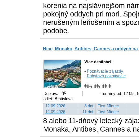
korenia na najslávnejšom náme
pokojný oddych pri mori. Spoj
nerušeným leňošením a spozn
podobe.
Nice, Monako, Antibes, Cannes a oddych na 
Viac destinácií
-
Poznávacie zájazdy
-
Pobytovo-poznávacie
Doprava:
Termíny od: 12.09., 
odlet: Bratislava
12.09.2026
8 dní
First Minute
12.09.2026
11 dní
First Minute
8 alebo 11-dňový letecký zája
Monaka, Antibes, Cannes a na 