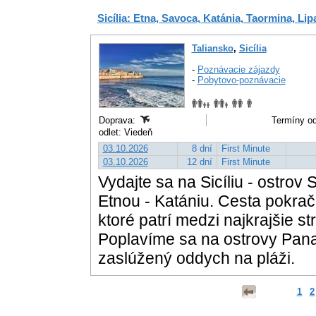
Sicília: Etna, Savoca, Katánia, Taormina, Li
Taliansko
,
Sicília
-
Poznávacie zájazdy
-
Pobytovo-poznávacie
Doprava:
Termíny od
odlet: Viedeň
03.10.2026
8 dní
First Minute
03.10.2026
12 dní
First Minute
Vydajte sa na Sicíliu - ostro
Etnou - Katániu. Cesta pokr
ktoré patrí medzi najkrajšie 
Poplavíme sa na ostrovy Pana
zaslúžený oddych na pláži.
1
2