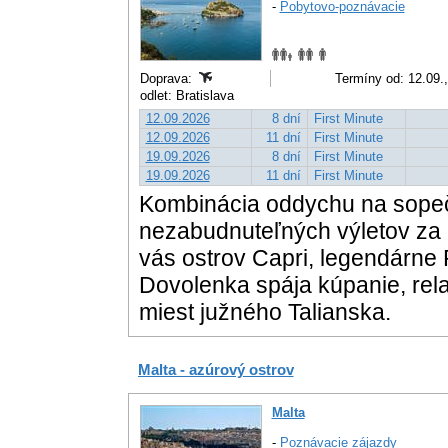
-
Pobytovo-poznávacie
Doprava:
Termíny od: 12.09.,
odlet: Bratislava
12.09.2026
8 dní
First Minute
12.09.2026
11 dní
First Minute
19.09.2026
8 dní
First Minute
19.09.2026
11 dní
First Minute
Kombinácia oddychu na sopeč
nezabudnuteľných výletov za
vás ostrov Capri, legendárne 
Dovolenka spája kúpanie, rela
miest južného Talianska.
Malta - azúrový ostrov
Malta
-
Poznávacie zájazdy