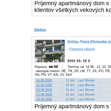
Príjemný apartmánový dom s 
klientov všetkých vekových ka
Stelios
Grécko
,
Pieria (Olympská riv
-
Pobytové zájazdy
Doprava:
Termíny od: 14.08., 13, 10, 1
nástupné miesto: HE, TN, ZH, LM, TT, ZA, PO, PB,
SN, PN, VT, KN, ZV, DnV
14.08.2026
12 dní
Last Minute
15.08.2026
10 dní
Last Minute
23.08.2026
12 dní
Last Minute
13.09.2026
15 dní
Last Minute
14.09.2026
13 dní
Last Minute
Príjemný apartmánový dom s v