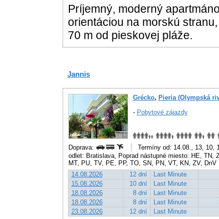
Príjemný, moderný apartmáno
orientáciou na morskú stranu, 
70 m od pieskovej pláže.
Jannis
Grécko
,
Pieria (Olympská riv
-
Pobytové zájazdy
Doprava:
Termíny od: 14.08., 13, 10, 
odlet: Bratislava, Poprad nástupné miesto: HE, TN
MT, PU, TV, PE, PP, TO, SN, PN, VT, KN, ZV, DnV
14.08.2026
12 dní
Last Minute
15.08.2026
10 dní
Last Minute
18.08.2026
8 dní
Last Minute
18.08.2026
8 dní
Last Minute
23.08.2026
12 dní
Last Minute