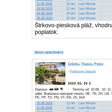
11.08.2026
10 dní
Last Minute
19.08.2026
12 dní
Last Minute
20.08.2026
10 dní
Last Minute
28.08.2026
15 dní
Last Minute
Štrkovo-piesková pláž, vhodná
poplatok.
Ianos apartmány
Grécko
,
Thasos
,
Potos
-
Pobytové zájazdy
Doprava:
Termíny od: 10.08., 10, 12
odlet: Bratislava nástupné miesto: HE, TN, ZH, LM
PE, PP, TO, PN, VT, KN, ZV, DnV
10.08.2026
12 dní
Last Minute
11.08.2026
10 dní
Last Minute