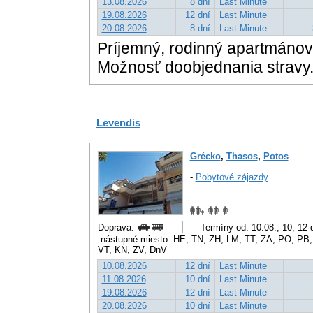
13.08.2026
8 dní
Last Minute
19.08.2026
12 dní
Last Minute
20.08.2026
8 dní
Last Minute
Príjemný, rodinný apartmánový
Možnosť doobjednania stravy
Levendis
Grécko
,
Thasos
,
Potos
-
Pobytové zájazdy
Doprava:
Termíny od: 10.08., 10, 12
nástupné miesto: HE, TN, ZH, LM, TT, ZA, PO, PB,
VT, KN, ZV, DnV
10.08.2026
12 dní
Last Minute
11.08.2026
10 dní
Last Minute
19.08.2026
12 dní
Last Minute
20.08.2026
10 dní
Last Minute