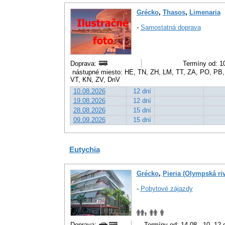
Grécko
,
Thasos
,
Limenaria
-
Samostatná doprava
Doprava:
Termíny od: 10
nástupné miesto: HE, TN, ZH, LM, TT, ZA, PO, PB,
VT, KN, ZV, DnV
10.08.2026
12 dní
19.08.2026
12 dní
28.08.2026
15 dní
09.09.2026
15 dní
Eutychia
Grécko
,
Pieria (Olympská riv
-
Pobytové zájazdy
Doprava:
Termíny od: 14.08., 10, 12