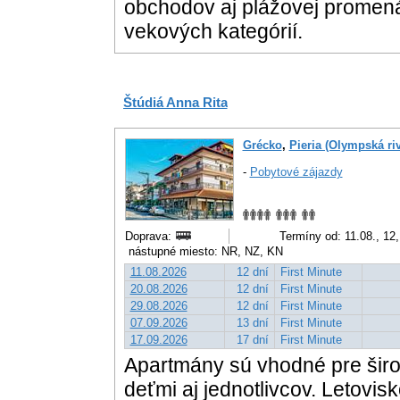
obchodov aj plážovej promená
vekových kategórií.
Štúdiá Anna Rita
Grécko
,
Pieria (Olympská riv
-
Pobytové zájazdy
Doprava:
Termíny od: 11.08., 12
nástupné miesto: NR, NZ, KN
11.08.2026
12 dní
First Minute
20.08.2026
12 dní
First Minute
29.08.2026
12 dní
First Minute
07.09.2026
13 dní
First Minute
17.09.2026
17 dní
First Minute
Apartmány sú vhodné pre širok
deťmi aj jednotlivcov. Letovis