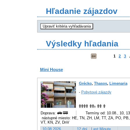
Hľadanie zájazdov
Výsledky hľadania
1
2
3
.
Mini House
Grécko
,
Thasos
,
Limenaria
-
Pobytové zájazdy
Doprava:
Termíny od: 10.08., 10, 1
nástupné miesto: HE, TN, ZH, LM, TT, ZA, PO, PB,
VT, KN, ZV, DnV
10.08.2026
12 dní
Last Minute