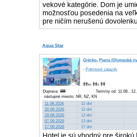
vekové kategórie. Dom je um
možnosťou posedenia na veľke
pre ničím nerušenú dovole
Aqua Star
Grécko
,
Pieria (Olympská riv
-
Pobytové zájazdy
Doprava:
Termíny od: 11.08., 12
nástupné miesto: NR, NZ, KN
11.08.2026
12 dní
20.08.2026
12 dní
29.08.2026
12 dní
07.09.2026
13 dní
17.09.2026
17 dní
Hotel je sú vhodný pre širokú k