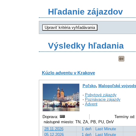
Hľadanie zájazdov
Výsledky hľadania
Kúzlo adventu v Krakove
Poľsko
,
Malopoľské vojvods
-
Pobytové zájazdy
-
Poznávacie zájazdy
-
Advent
Doprava:
Termíny od:
nástupné miesto: TN, ZA, PB, PU, DnV
28.11.2026
1 deň
Last Minute
05.12.2026
1 deň
Last Minute