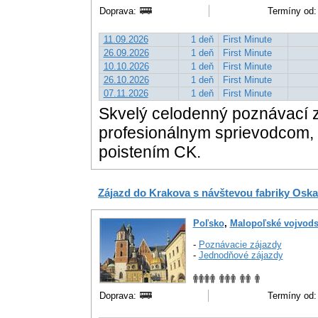
Doprava:
Termíny od:
11.09.2026
1 deň
First Minute
26.09.2026
1 deň
First Minute
10.10.2026
1 deň
First Minute
26.10.2026
1 deň
First Minute
07.11.2026
1 deň
First Minute
Skvelý celodenný poznávací 
profesionálnym sprievodcom
poistením CK.
Zájazd do Krakova s návštevou fabriky Oska
Poľsko
,
Malopoľské vojvods
-
Poznávacie zájazdy
-
Jednodňové zájazdy
Doprava:
Termíny od: