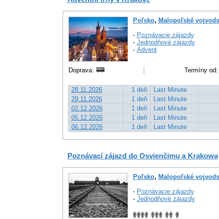
Poľsko
,
Malopoľské vojvods
-
Poznávacie zájazdy
-
Jednodňové zájazdy
-
Advent
Doprava:
Termíny od:
28.11.2026
1 deň
Last Minute
29.11.2026
1 deň
Last Minute
02.12.2026
1 deň
Last Minute
05.12.2026
1 deň
Last Minute
06.12.2026
1 deň
Last Minute
Poznávací zájazd do Osvienčimu a Krakowa
Poľsko
,
Malopoľské vojvods
-
Poznávacie zájazdy
-
Jednodňové zájazdy