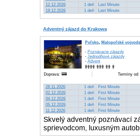
12.12.2026
1 deň
Last Minute
19.12.2026
1 deň
Last Minute
Adventný zájazd do Krakowa
Poľsko
,
Malopoľské vojvods
-
Poznávacie zájazdy
-
Jednodňové zájazdy
-
Advent
Doprava:
Termíny od:
28.11.2026
1 deň
First Minute
02.12.2026
1 deň
First Minute
04.12.2026
1 deň
First Minute
05.12.2026
1 deň
First Minute
11.12.2026
1 deň
First Minute
Skvelý adventný poznávací z
sprievodcom, luxusným auto