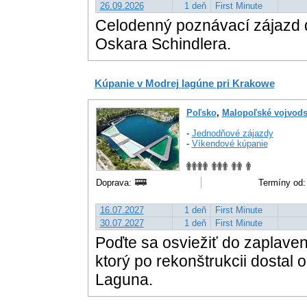
26.09.2026
1 deň
First Minute
Celodenný poznávací zájazd d
Oskara Schindlera.
Kúpanie v Modrej lagúne pri Krakowe
Poľsko
,
Malopoľské vojvods
-
Jednodňové zájazdy
-
Víkendové kúpanie
Doprava:
Termíny od:
16.07.2027
1 deň
First Minute
30.07.2027
1 deň
First Minute
Poďte sa osviežiť do zaplav
ktorý po rekonštrukcii dostal
Laguna.