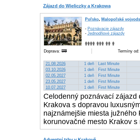
Zájazd do Wieliczky a Krakowa
Poľsko
,
Malopoľské vojvods
-
Poznávacie zájazdy
-
Jednodňové zájazdy
Doprava:
Termíny od:
21.08.2026
1 deň
Last Minute
03.10.2026
1 deň
First Minute
02.05.2027
1 deň
First Minute
23.05.2027
1 deň
First Minute
10.07.2027
1 deň
First Minute
Celodenný poznávací zájazd d
Krakova s dopravou luxusným
najznámejšie miesta južného P
korunovačné mesto Krakov s n
Adventní trhy v Krakově