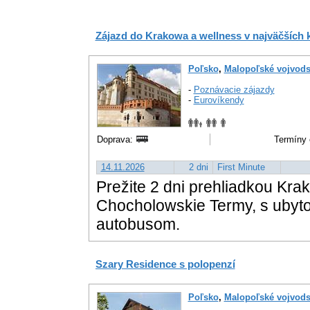
Zájazd do Krakowa a wellness v najväčších
Poľsko
,
Malopoľské vojvods
-
Poznávacie zájazdy
-
Eurovíkendy
Doprava:
Termíny 
14.11.2026
2 dni
First Minute
Prežite 2 dni prehliadkou Kr
Chocholowskie Termy, s ubyto
autobusom.
Szary Residence s polopenzí
Poľsko
,
Malopoľské vojvods