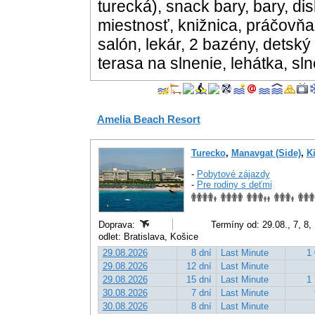
turecká), snack bary, bary, d
miestnosť, knižnica, práčovňa,
salón, lekár, 2 bazény, detsk
terasa na slnenie, lehátka, s
Amelia Beach Resort
Turecko
,
Manavgat (Side)
,
Ki
-
Pobytové zájazdy
-
Pre rodiny s deťmi
Doprava:
Termíny od: 29.08., 7, 8,
odlet: Bratislava, Košice
29.08.2026
8 dní
Last Minute
1 
29.08.2026
12 dní
Last Minute
29.08.2026
15 dní
Last Minute
1 
30.08.2026
7 dní
Last Minute
30.08.2026
8 dní
Last Minute