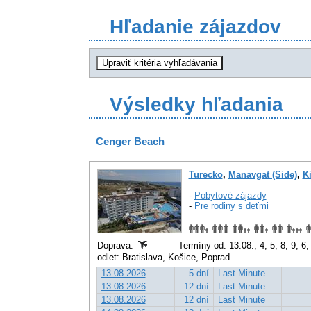
Hľadanie zájazdov
Výsledky hľadania
Cenger Beach
Turecko
,
Manavgat (Side)
,
Ki
-
Pobytové zájazdy
-
Pre rodiny s deťmi
Doprava:
Termíny od: 13.08., 4, 5, 8, 9, 6,
odlet: Bratislava, Košice, Poprad
13.08.2026
5 dní
Last Minute
13.08.2026
12 dní
Last Minute
13.08.2026
12 dní
Last Minute