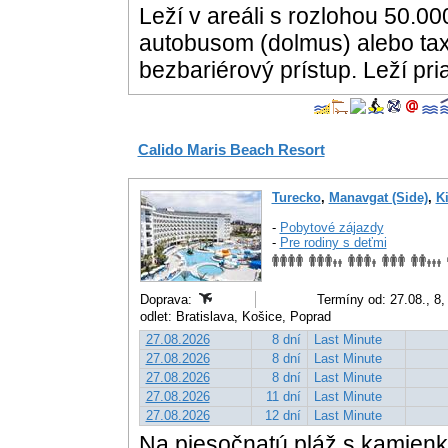
Leží v areáli s rozlohou 50.0
autobusom (dolmus) alebo ta
bezbariérový prístup. Leží pria
Calido Maris Beach Resort
Turecko
,
Manavgat (Side)
,
Ki
-
Pobytové zájazdy
-
Pre rodiny s deťmi
Doprava:
Termíny od: 27.08., 8,
odlet: Bratislava, Košice, Poprad
27.08.2026
8 dní
Last Minute
27.08.2026
8 dní
Last Minute
27.08.2026
8 dní
Last Minute
27.08.2026
11 dní
Last Minute
27.08.2026
12 dní
Last Minute
Na piesočnatú pláž s kamien