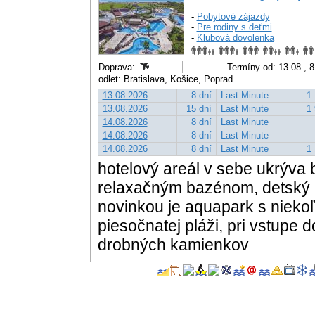
-
Pobytové zájazdy
-
Pre rodiny s deťmi
-
Klubová dovolenka
Doprava:
Termíny od: 13.08., 8
odlet: Bratislava, Košice, Poprad
13.08.2026
8 dní
Last Minute
1 
13.08.2026
15 dní
Last Minute
1 
14.08.2026
8 dní
Last Minute
14.08.2026
8 dní
Last Minute
14.08.2026
8 dní
Last Minute
1 
hotelový areál v sebe ukrýva
relaxačným bazénom, detský 
novinkou je aquapark s niekoľ
piesočnatej pláži, pri vstupe
drobných kamienkov