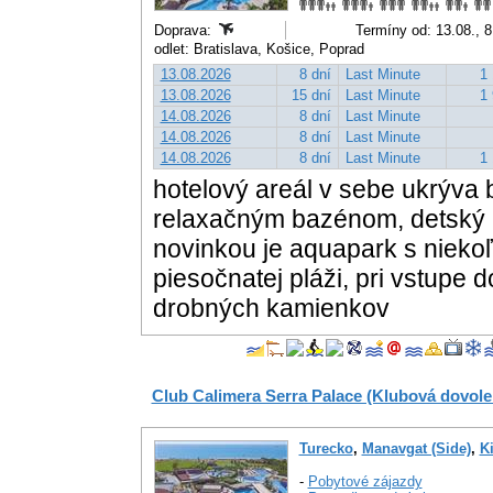
Doprava:
Termíny od: 13.08., 8
odlet: Bratislava, Košice, Poprad
13.08.2026
8 dní
Last Minute
1 
13.08.2026
15 dní
Last Minute
1 
14.08.2026
8 dní
Last Minute
14.08.2026
8 dní
Last Minute
14.08.2026
8 dní
Last Minute
1 
hotelový areál v sebe ukrýva
relaxačným bazénom, detský 
novinkou je aquapark s niekoľ
piesočnatej pláži, pri vstupe
drobných kamienkov
Club Calimera Serra Palace (Klubová dovole
Turecko
,
Manavgat (Side)
,
Ki
-
Pobytové zájazdy