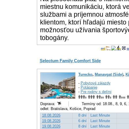
miestnu komunikáciu, ktorá ved
službami a príjemnou atmosf
klientom, ktorí hľadajú miest
možnosťou užívania športovýc
tobogány.
Selectum Family Comfort Side
Turecko
,
Manavgat (Side)
,
Ki
-
Pobytové zájazdy
-
Potápanie
-
Pre rodiny s deťmi
Doprava:
Termíny od: 18.08., 8, 9, 6,
odlet: Bratislava, Košice, Poprad
18.08.2026
8 dní
Last Minute
19.08.2026
6 dní
Last Minute
19.08.2026
8 dní
Last Minute