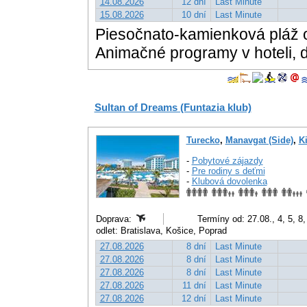
14.08.2026
12 dní
Last Minute
15.08.2026
10 dní
Last Minute
Piesočnato-kamienková pláž 
Animačné programy v hoteli, d
Sultan of Dreams (Funtazia klub)
Turecko
,
Manavgat (Side)
,
Ki
-
Pobytové zájazdy
-
Pre rodiny s deťmi
-
Klubová dovolenka
Doprava:
Termíny od: 27.08., 4, 5, 8,
odlet: Bratislava, Košice, Poprad
27.08.2026
8 dní
Last Minute
27.08.2026
8 dní
Last Minute
27.08.2026
8 dní
Last Minute
27.08.2026
11 dní
Last Minute
27.08.2026
12 dní
Last Minute