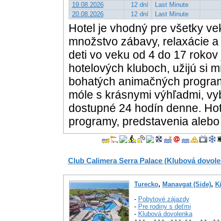
19.08.2026
12 dní
Last Minute
20.08.2026
12 dní
Last Minute
Hotel je vhodný pre všetky veko
množstvo zábavy, relaxácie a
deti vo veku od 4 do 17 rokov
hotelových kluboch, užijú si 
bohatých animačných programo
móle s krásnymi výhľadmi, vy
dostupné 24 hodín denne. Hot
programy, predstavenia alebo
Club Calimera Serra Palace (Klubová dovole
Turecko
,
Manavgat (Side)
,
Ki
-
Pobytové zájazdy
-
Pre rodiny s deťmi
-
Klubová dovolenka