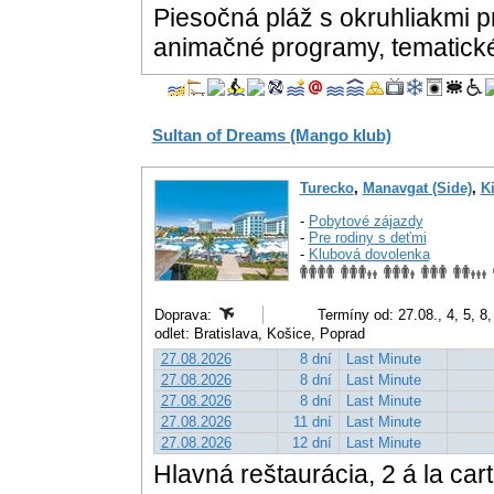
Piesočná pláž s okruhliakmi p
animačné programy, tematické 
Sultan of Dreams (Mango klub)
Turecko
,
Manavgat (Side)
,
Ki
-
Pobytové zájazdy
-
Pre rodiny s deťmi
-
Klubová dovolenka
Doprava:
Termíny od: 27.08., 4, 5, 8,
odlet: Bratislava, Košice, Poprad
27.08.2026
8 dní
Last Minute
27.08.2026
8 dní
Last Minute
27.08.2026
8 dní
Last Minute
27.08.2026
11 dní
Last Minute
27.08.2026
12 dní
Last Minute
Hlavná reštaurácia, 2 á la car