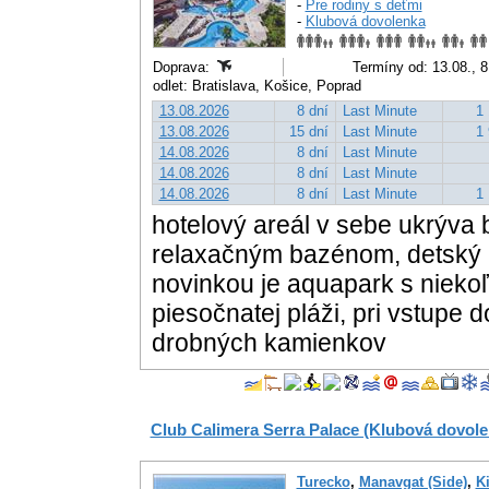
-
Pre rodiny s deťmi
-
Klubová dovolenka
Doprava:
Termíny od: 13.08., 8
odlet: Bratislava, Košice, Poprad
13.08.2026
8 dní
Last Minute
1 
13.08.2026
15 dní
Last Minute
1 
14.08.2026
8 dní
Last Minute
14.08.2026
8 dní
Last Minute
14.08.2026
8 dní
Last Minute
1 
hotelový areál v sebe ukrýva
relaxačným bazénom, detský 
novinkou je aquapark s niekoľ
piesočnatej pláži, pri vstupe
drobných kamienkov
Club Calimera Serra Palace (Klubová dovole
Turecko
,
Manavgat (Side)
,
Ki