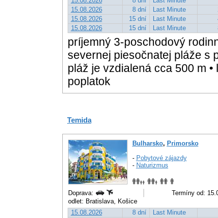
15.08.2026
8 dní
Last Minute
15.08.2026
8 dní
Last Minute
15.08.2026
15 dní
Last Minute
15.08.2026
15 dní
Last Minute
príjemný 3-poschodový rodin
severnej piesočnatej pláže s
pláž je vzdialená cca 500 m • 
poplatok
Temida
Bulharsko
,
Primorsko
-
Pobytové zájazdy
-
Naturizmus
Doprava:
Termíny od: 15.
odlet: Bratislava, Košice
15.08.2026
8 dní
Last Minute