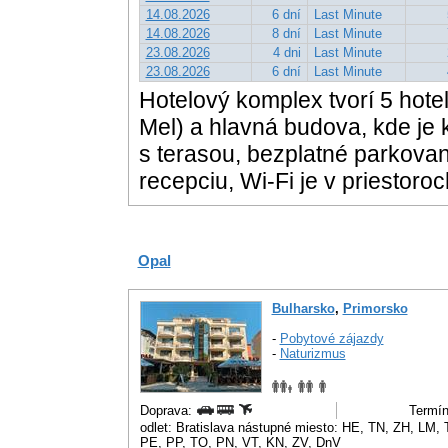
14.08.2026
6 dní
Last Minute
14.08.2026
8 dní
Last Minute
23.08.2026
4 dni
Last Minute
23.08.2026
6 dní
Last Minute
Hotelový komplex tvorí 5 hote
Mel) a hlavná budova, kde je k
s terasou, bezplatné parkovan
recepciu, Wi-Fi je v priestoro
Opal
Bulharsko
,
Primorsko
-
Pobytové zájazdy
-
Naturizmus
Doprava:
Termín
odlet: Bratislava nástupné miesto: HE, TN, ZH, LM
PE, PP, TO, PN, VT, KN, ZV, DnV