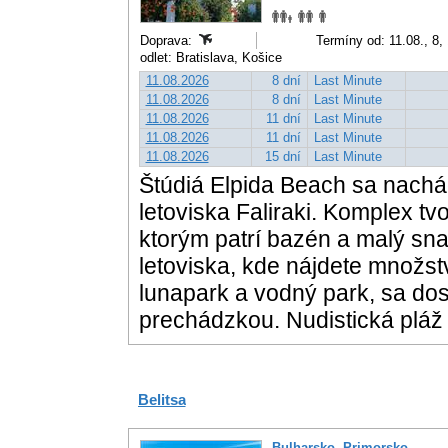
Doprava:
Termíny od: 11.08., 8,
odlet: Bratislava, Košice
11.08.2026
8 dní
Last Minute
11.08.2026
8 dní
Last Minute
11.08.2026
11 dní
Last Minute
11.08.2026
11 dní
Last Minute
11.08.2026
15 dní
Last Minute
Štúdiá Elpida Beach sa nachá
letoviska Faliraki. Komplex tv
ktorým patrí bazén a malý sna
letoviska, kde nájdete množst
lunapark a vodný park, sa do
prechádzkou. Nudistická pláž 
Belitsa
Bulharsko
,
Primorsko