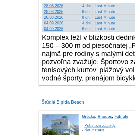
28.08.2026
4 dni
Last Minute
28.08.2026
6 dní
Last Minute
28.08.2026
8 dní
Last Minute
04.09.2026
4 dni
Last Minute
04.09.2026
6 dní
Last Minute
Komplex leží v blízkosti dedi
150 – 300 m od piesočnatej 
najmä pre rodiny s malými de
pozvoľna zvažuje. Športovo
tenisových kurtov, plážový vole
vodné športy, prenájom bicykl
Štúdiá Elpida Beach
Grécko
,
Rhodos
,
Faliraki
-
Pobytové zájazdy
-
Naturizmus