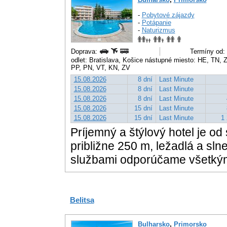
-
Pobytové zájazdy
-
Potápanie
-
Naturizmus
Doprava:
Termíny od: 
odlet: Bratislava, Košice nástupné miesto: HE, TN
PP, PN, VT, KN, ZV
15.08.2026
8 dní
Last Minute
15.08.2026
8 dní
Last Minute
15.08.2026
8 dní
Last Minute
15.08.2026
15 dní
Last Minute
15.08.2026
15 dní
Last Minute
1 
Príjemný a štýlový hotel je od
približne 250 m, ležadlá a sln
službami odporúčame všetký
Belitsa
Bulharsko
,
Primorsko