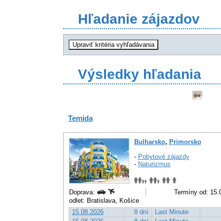
Hľadanie zájazdov
Výsledky hľadania
Temida
Bulharsko
,
Primorsko
-
Pobytové zájazdy
-
Naturizmus
Doprava:
Termíny od: 15.
odlet: Bratislava, Košice
15.08.2026
8 dní
Last Minute