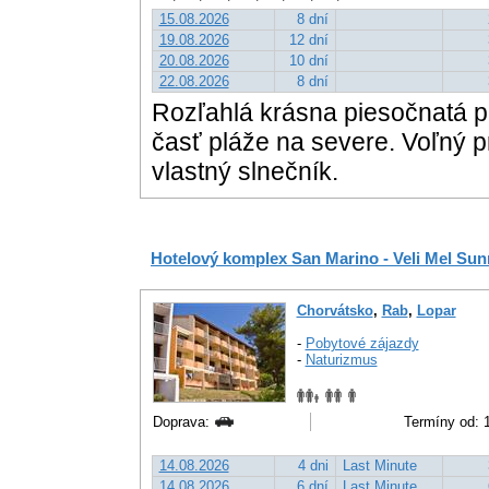
15.08.2026
8 dní
19.08.2026
12 dní
20.08.2026
10 dní
22.08.2026
8 dní
Rozľahlá krásna piesočnatá pl
časť pláže na severe. Voľný pr
vlastný slnečník.
Hotelový komplex San Marino - Veli Mel Sun
Chorvátsko
,
Rab
,
Lopar
-
Pobytové zájazdy
-
Naturizmus
Doprava:
Termíny od: 1
14.08.2026
4 dni
Last Minute
14.08.2026
6 dní
Last Minute