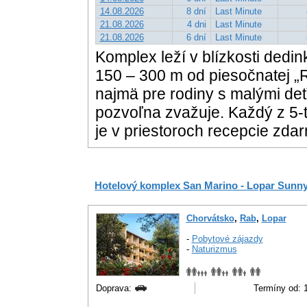
14.08.2026
8 dní
Last Minute
21.08.2026
4 dni
Last Minute
21.08.2026
6 dní
Last Minute
Komplex leží v blízkosti dedi
150 – 300 m od piesočnatej 
najmä pre rodiny s malými de
pozvoľna zvažuje. Každý z 5-t
je v priestoroch recepcie zda
Hotelový komplex San Marino - Lopar Sunn
Chorvátsko
,
Rab
,
Lopar
-
Pobytové zájazdy
-
Naturizmus
Doprava:
Termíny od: 1