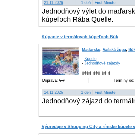
21.11.2026
1 deň
First Minute
Jednodňový výlet do maďarsk
kúpeľoch Rába Quelle.
Kúpanie v termálnych kúpeľoch Bük
Maďarsko
,
Vašská župa
,
Bü
-
Kúpele
-
Jednodňové zájazdy
Doprava:
Termíny od:
14.11.2026
1 deň
First Minute
Jednodňový zájazd do termál
Výpredaje v Shopping City a rímske kúpele 