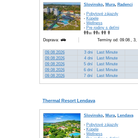
Slovinsko
,
Mura
,
Radenci
-
Pobytové zájazdy
-
Kúpele
-
Wellness
-
Pre rodiny s deťmi
Doprava:
Termíny od: 09.08., 3, 
09.08.2026
3 dni
Last Minute
09.08.2026
4 dni
Last Minute
09.08.2026
5 dní
Last Minute
09.08.2026
6 dní
Last Minute
09.08.2026
7 dní
Last Minute
Thermal Resort Lendava
Slovinsko
,
Mura
,
Lendava
-
Pobytové zájazdy
-
Kúpele
-
Wellness