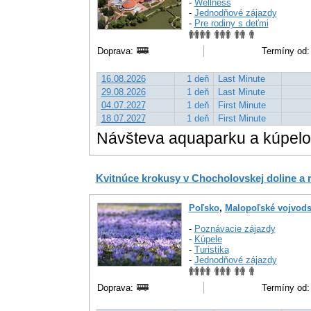
-
Wellness
-
Jednodňové zájazdy
-
Pre rodiny s deťmi
Doprava:
Termíny od:
16.08.2026
1 deň
Last Minute
29.08.2026
1 deň
Last Minute
04.07.2027
1 deň
First Minute
18.07.2027
1 deň
First Minute
Návšteva aquaparku a kúpelo
Kvitnúce krokusy v Chocholovskej doline a r
Poľsko
,
Malopoľské vojvods
-
Poznávacie zájazdy
-
Kúpele
-
Turistika
-
Jednodňové zájazdy
Doprava:
Termíny od: