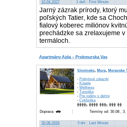
10.04.2027
1 deň
First Minute
Jarný zázrak prírody, ktorý mu
poľských Tatier, kde sa Choc
fialový koberec miliónov kvitn
prechádzke sa zrelaxujeme v
termáloch.
Apartmány Ajda – Prekmurska Vas
Slovinsko
,
Mura
,
Moravske T
-
Pobytové zájazdy
-
Kúpele
-
Wellness
-
Turistika
-
Pre rodiny s deťmi
-
Cyklistika
Doprava:
Termíny od: 30.08., 3, 
30.08.2026
3 dni
Last Minute