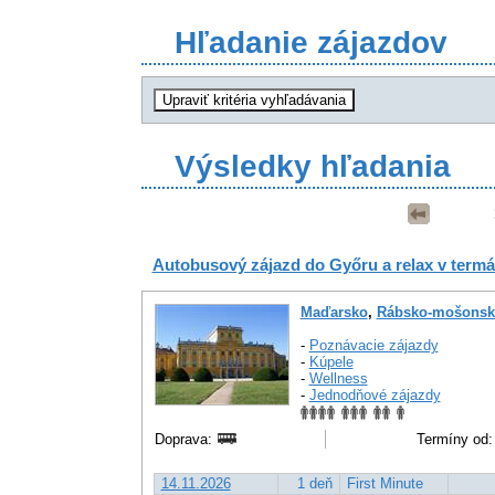
Hľadanie zájazdov
Výsledky hľadania
Autobusový zájazd do Győru a relax v term
Maďarsko
,
Rábsko-mošonsk
-
Poznávacie zájazdy
-
Kúpele
-
Wellness
-
Jednodňové zájazdy
Doprava:
Termíny od:
14.11.2026
1 deň
First Minute