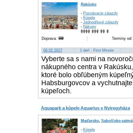
Rakúsko
-
Poznávacie zájazdy
-
Kúpele
-
Jednodňové zájazdy
-
Nákupy
Doprava:
Termíny od:
06.02.2027
1 deň
First Minute
Vyberte sa s nami na novoroč
nákupného centra v Rakúsku, 
ktoré bolo obľúbeným kúpeľný
Habsburgovcov a vychutnajte 
kúpeľoch.
Aquapark a kúpele Aquarius v Nyiregyháza
Maďarsko
,
Sabolčsko-satmá
-
Kúpele