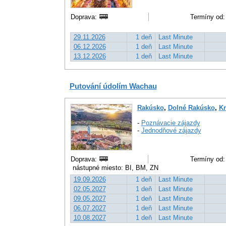
Doprava:
Termíny od:
29.11.2026
1 deň
Last Minute
06.12.2026
1 deň
Last Minute
13.12.2026
1 deň
Last Minute
Putování údolím Wachau
Rakúsko
,
Dolné Rakúsko
,
Kr
-
Poznávacie zájazdy
-
Jednodňové zájazdy
Doprava:
Termíny od:
nástupné miesto: BI, BM, ZN
19.09.2026
1 deň
Last Minute
02.05.2027
1 deň
Last Minute
09.05.2027
1 deň
Last Minute
06.07.2027
1 deň
Last Minute
10.08.2027
1 deň
Last Minute