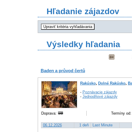
Hľadanie zájazdov
Výsledky hľadania
Baden a průvod čertů
Rakúsko
,
Dolné Rakúsko
,
B
-
Poznávacie zájazdy
-
Jednodňové zájazdy
Doprava:
Termíny od:
06.12.2026
1 deň
Last Minute