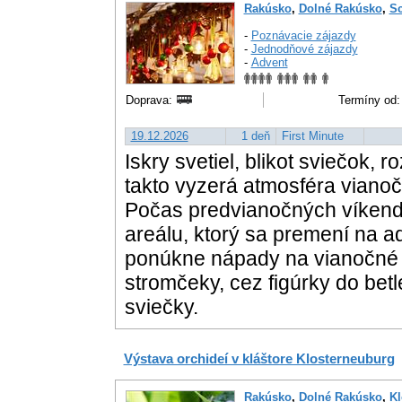
Rakúsko
,
Dolné Rakúsko
,
Sc
-
Poznávacie zájazdy
-
Jednodňové zájazdy
-
Advent
Doprava:
Termíny od:
19.12.2026
1 deň
First Minute
Iskry svetiel, blikot sviečok, 
takto vyzerá atmosféra viano
Počas predvianočných víkend
areálu, ktorý sa premení na a
ponúkne nápady na vianočné 
stromčeky, cez figúrky do bet
sviečky.
Výstava orchideí v kláštore Klosterneuburg
Rakúsko
,
Dolné Rakúsko
,
Kl