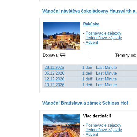
Vánoční návštěva čokoládovny Hauswirth a
Rakúsko
-
Poznávacie zájazdy
-
Jednodňové zájazdy
-
Advent
Doprava:
Termíny od:
28.11.2026
1 deň
Last Minute
05.12.2026
1 deň
Last Minute
12.12.2026
1 deň
Last Minute
19.12.2026
1 deň
Last Minute
Vánoční Bratislava a zámek Schloss Hof
Viac destinácií
-
Poznávacie zájazdy
-
Jednodňové zájazdy
-
Advent