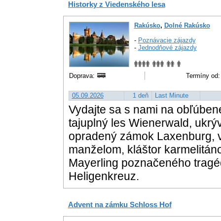
Historky z Viedenského lesa
Rakúsko
,
Dolné Rakúsko
-
Poznávacie zájazdy
-
Jednodňové zájazdy
Doprava:
Termíny od:
05.09.2026
1 deň
Last Minute
Vydajte sa s nami na obľúben
tajuplný les Wienerwald, ukrý
opradený zámok Laxenburg, v 
manželom, kláštor karmelitá
Mayerling poznačeného tragédi
Heligenkreuz.
Advent na zámku Schloss Hof