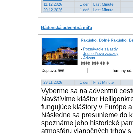
11.12.2026
1 deň
Last Minute
20.12.2026
1 deň
Last Minute
Bádenská adventná míľa
Rakúsko
,
Dolné Rakúsko
,
B
-
Poznávacie zájazdy
-
Jednodňové zájazdy
-
Advent
Doprava:
Termíny od:
29.11.2026
1 deň
First Minute
Vyberme sa na adventnú cestu 
Navštívime kláštor Heiligenkre
fungujúce kláštory v Európe a 
Následne sa presunieme do 
spoznáme jeho historické pam
atmosféru vianočných trhov s