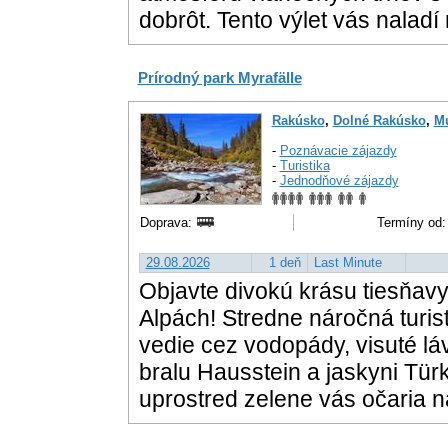
dobrôt. Tento výlet vás naladí
Prírodný park Myrafälle
Rakúsko
,
Dolné Rakúsko
,
M
-
Poznávacie zájazdy
-
Turistika
-
Jednodňové zájazdy
Doprava:
Termíny od:
29.08.2026
1 deň
Last Minute
Objavte divokú krásu tiesňa
Alpách! Stredne náročná turis
vedie cez vodopády, visuté l
bralu Hausstein a jaskyni Tü
uprostred zelene vás očaria 