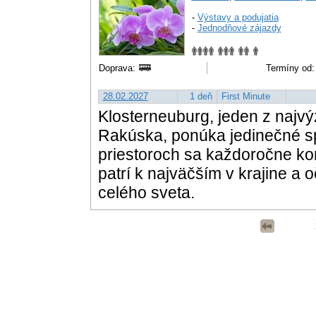
-
Výstavy a podujatia
-
Jednodňové zájazdy
Doprava:
Termíny od:
28.02.2027
1 deň
First Minute
Klosterneuburg, jeden z najv
Rakúska, ponúka jedinečné spoj
priestoroch sa každoročne kon
patrí k najväčším v krajine a o
celého sveta.