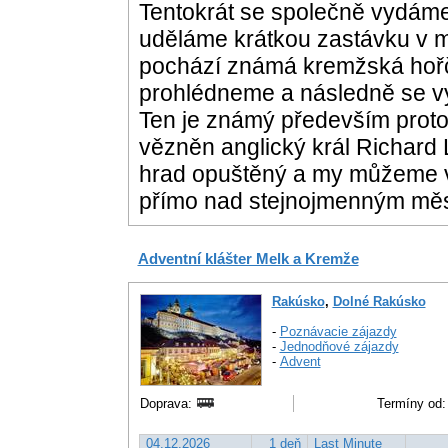
Tentokrát se společně vydáme
uděláme krátkou zastávku v 
pochází známá kremžská hořč
prohlédneme a následně se v
Ten je známý především proto, 
vězněn anglický král Richard L
hrad opuštěný a my můžeme vid
přímo nad stejnojmenným měs
Adventní klášter Melk a Kremže
Rakúsko
,
Dolné Rakúsko
-
Poznávacie zájazdy
-
Jednodňové zájazdy
-
Advent
Doprava:
Termíny od:
04.12.2026
1 deň
Last Minute