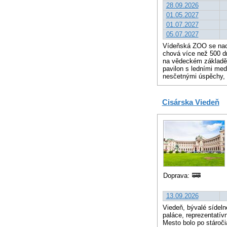
28.09.2026
01.05.2027
01.07.2027
05.07.2027
Vídeňská ZOO se nach
chová více než 500 dr
na vědeckém základě 
pavilon s ledními med
nesčetnými úspěchy, 
Cisárska Viedeň
Doprava:
13.09.2026
Viedeň, bývalé sídeln
paláce, reprezentatív
Mesto bolo po stároči