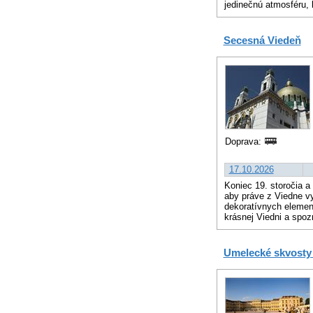
jedinečnú atmosféru, 
Secesná Viedeň
Doprava:
17.10.2026
Koniec 19. storočia a
aby práve z Viedne v
dekoratívnych element
krásnej Viedni a spoz
Umelecké skvosty