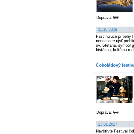
Doprava:
11.10.2026
Fascinujúce príbehy H
nenechajte ujsť prehl
sv. Štefana, symbol g
históriou, kultúrou a 
Čokoládový festiv
Doprava:
23.01.2027
Navštívte Festival čo