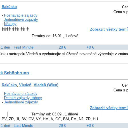
Rakúsko
Cen
Cena s p
-
Poznávacie zájazdy
-
Jednodňové zájazdy
-
Nákupy
Zobraziť všetky termí
Termíny od: 16.01., 1 dňové
1 deň
First Minute
28 €
+0 €
úsku metropolu Viedeň a vychutnajte si úžasné novoročné výpredaje v zná
ek Schönbrunn
Rakúsko
,
Viedeň
,
Viedeň (Wien)
Cen
Cena s p
-
Poznávacie zájazdy
-
Detské zájazdy, tábory
-
Jednodňové zájazdy
Zobraziť všetky termí
Termíny od: 03.09., 1 dňové
, PV, ZR, JI, BV, OV, VY, HM, A, OC, BM, FM, NJ, ZR, HU
1 deň
Last Minute
29 €
+0 €