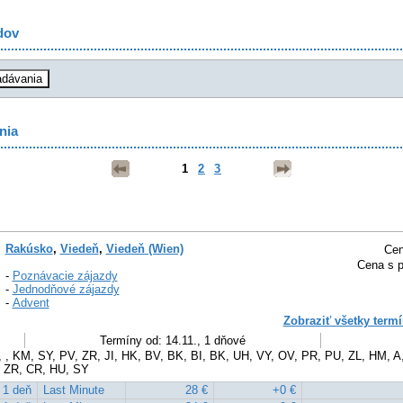
dov
nia
1
2
3
Rakúsko
,
Viedeň
,
Viedeň (Wien)
Cen
Cena s p
-
Poznávacie zájazdy
-
Jednodňové zájazdy
-
Advent
Zobraziť všetky termí
Termíny od: 14.11., 1 dňové
 , KM, SY, PV, ZR, JI, HK, BV, BK, BI, BK, UH, VY, OV, PR, PU, ZL, HM, A
, ZR, CR, HU, SY
1 deň
Last Minute
28 €
+0 €