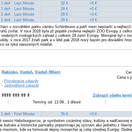
1 deň
Last Minute
32 €
+0 €
1 deň
Last Minute
28 €
+0 €
1 deň
Last Minute
28 €
+0 €
1 deň
Last Minute
28 €
+0 €
ází v rozsáhlém parku zámku Schönbrunn a patří mezi nejstarší a nejhezčí
uhů zvířat. V roce 2018 byla již popáté zvolena nejlepší ZOO Evropy z celk
vedených zoologických zahrad z celkem 29 zemí Evropy. Mimojiné byl v roc
vědy, v roce 2017 žirafí park a v létě pak 2018 nový bazén pro dovádění hroc
co se týká narozených mláďat.
Rakúsko
,
Viedeň
,
Viedeň (Wien)
Cen
Cena s p
-
Poznávacie zájazdy
-
Jednodňové zájazdy
Zobraziť všetky termí
Termíny od: 13.09., 1 dňové
1 deň
First Minute
35 €
+0 €
é mesto Habsburgovcov, je symbolom cisárskej slávy, kultúry a nadčasovej e
ne bulváre a historické pamiatky pripomínajú jej význam ako jedného z hlavný
a miestom, kde sa formovali dejiny monarchie aj celej strednej Európy. Dodn