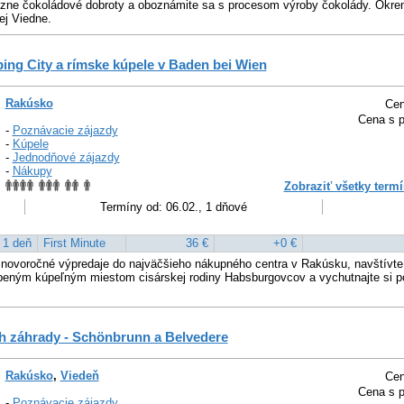
ôzne čokoládové dobroty a oboznámite sa s procesom výroby čokolády. Okr
kej Viedne.
ing City a rímske kúpele v Baden bei Wien
Rakúsko
Cen
Cena s p
-
Poznávacie zájazdy
-
Kúpele
-
Jednodňové zájazdy
-
Nákupy
Zobraziť všetky termí
Termíny od: 06.02., 1 dňové
1 deň
First Minute
36 €
+0 €
 novoročné výpredaje do najväčšieho nákupného centra v Rakúsku, navštívt
úbeným kúpeľným miestom cisárskej rodiny Habsburgovcov a vychutnajte si p
h záhrady - Schönbrunn a Belvedere
Rakúsko
,
Viedeň
Cen
Cena s p
-
Poznávacie zájazdy