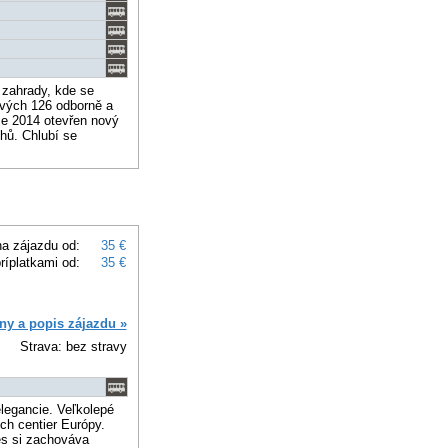
 zahrady, kde se
ových 126 odborně a
e 2014 otevřen nový
hů. Chlubí se
a zájazdu od:
35 €
ríplatkami od:
35 €
ny a popis zájazdu »
Strava: bez stravy
legancie. Veľkolepé
ch centier Európy.
es si zachováva