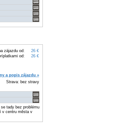
a zájazdu od:
26 €
ríplatkami od:
26 €
ny a popis zájazdu »
Strava: bez stravy
e se tady bez problému
í v centru města v