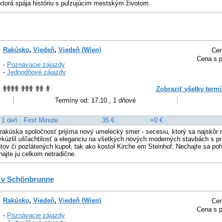
ktorá spája históriu s pulzujúcim mestským životom.
Rakúsko
,
Viedeň
,
Viedeň (Wien)
Cen
Cena s p
-
Poznávacie zájazdy
-
Jednodňové zájazdy
Zobraziť všetky termí
Termíny od: 17.10., 1 dňové
1 deň
First Minute
35 €
+0 €
 rakúska spoločnosť prijíma nový umelecký smer - secesiu, ktorý sa najskôr m
ykúzlil ušľachtilosť a eleganciu na všetkých nových moderných stavbách s p
ov či pozlátených kupol, tak ako kostol Kirche em Steinhof. Nechajte sa po
najte ju celkom netradične.
 v Schönbrunne
Rakúsko
,
Viedeň
,
Viedeň (Wien)
Cen
Cena s p
-
Poznávacie zájazdy