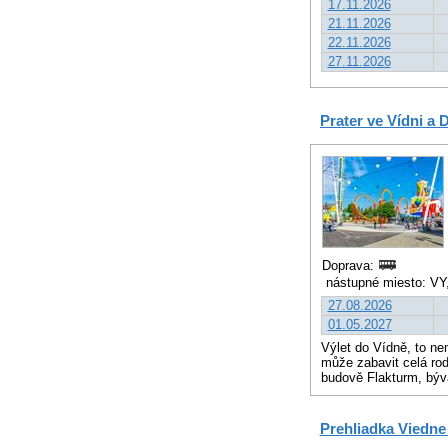
17.11.2026
21.11.2026
22.11.2026
27.11.2026
Prater ve Vídni a
Doprava:
nástupné miesto: VY
27.08.2026
01.05.2027
Výlet do Vídně, to ne
může zabavit celá rod
budově Flakturm, býva
Prehliadka Viedne