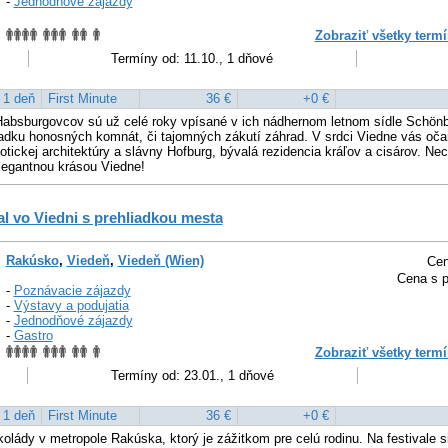
-
Jednodňové zájazdy
Zobraziť všetky termí
Termíny od: 11.10., 1 dňové
1 deň
First Minute
36 €
+0 €
absburgovcov sú už celé roky vpísané v ich nádhernom letnom sídle Schönbr
iadku honosných komnát, či tajomných zákutí záhrad. V srdci Viedne vás oča
otickej architektúry a slávny Hofburg, bývalá rezidencia kráľov a cisárov. Nec
elegantnou krásou Viedne!
al vo Viedni s prehliadkou mesta
Rakúsko
,
Viedeň
,
Viedeň (Wien)
Cen
Cena s p
-
Poznávacie zájazdy
-
Výstavy a podujatia
-
Jednodňové zájazdy
-
Gastro
Zobraziť všetky termí
Termíny od: 23.01., 1 dňové
1 deň
First Minute
36 €
+0 €
kolády v metropole Rakúska, ktorý je zážitkom pre celú rodinu. Na festivale si