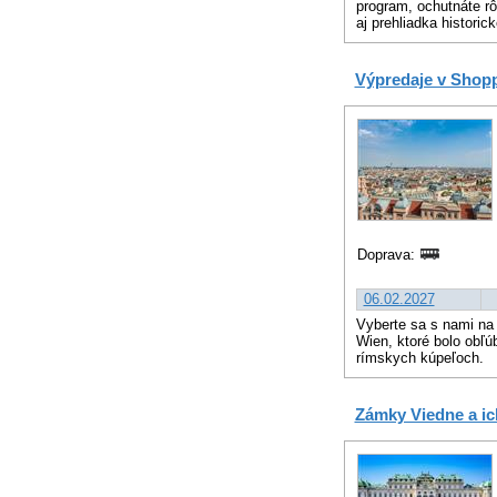
program, ochutnáte r
aj prehliadka historic
Výpredaje v Shopp
Doprava:
06.02.2027
Vyberte sa s nami na
Wien, ktoré bolo obľ
rímskych kúpeľoch.
Zámky Viedne a ic