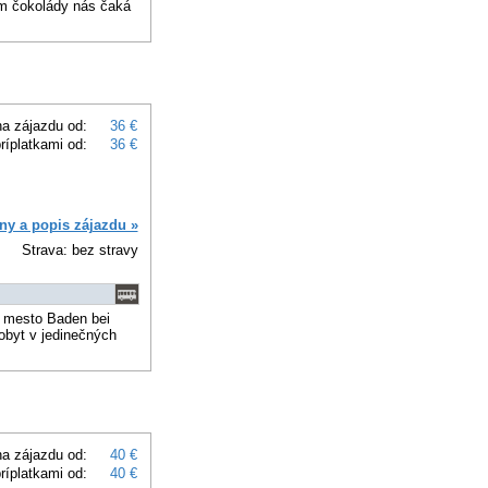
em čokolády nás čaká
a zájazdu od:
36 €
ríplatkami od:
36 €
ny a popis zájazdu »
Strava: bez stravy
e mesto Baden bei
obyt v jedinečných
a zájazdu od:
40 €
ríplatkami od:
40 €