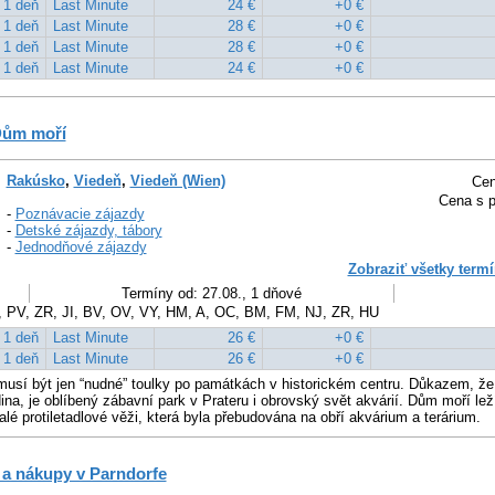
1 deň
Last Minute
24 €
+0 €
1 deň
Last Minute
28 €
+0 €
1 deň
Last Minute
28 €
+0 €
1 deň
Last Minute
24 €
+0 €
 Dům moří
Rakúsko
,
Viedeň
,
Viedeň (Wien)
Cen
Cena s p
-
Poznávacie zájazdy
-
Detské zájazdy, tábory
-
Jednodňové zájazdy
Zobraziť všetky termí
Termíny od: 27.08., 1 dňové
, PV, ZR, JI, BV, OV, VY, HM, A, OC, BM, FM, NJ, ZR, HU
1 deň
Last Minute
26 €
+0 €
1 deň
Last Minute
26 €
+0 €
musí být jen “nudné” toulky po památkách v historickém centru. Důkazem, ž
ina, je oblíbený zábavní park v Prateru i obrovský svět akvárií. Dům moří lež
lé protiletadlové věži, která byla přebudována na obří akvárium a terárium.
 a nákupy v Parndorfe